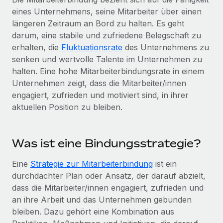
Globales Onboarding und Verwalten von
eines Unternehmens, seine Mitarbeiter über einen
Gesamtbeschäftigungskosten
Anmelden
Freelancer:innen
Nederlands
längeren Zeitraum an Bord zu halten. Es geht
WACHSTUMSPHASE
Honorarzahlungen berechnen
darum, eine stabile und zufriedene Belegschaft zu
PEO
Français
Informationen zu möglichen Währungen und
Startups
erhalten, die
Fluktuationsrate
des Unternehmens zu
Auslagern von komplexen HR-Aufgaben
Abwicklungsfristen für globale Freelancer:innen
Agile HR- und Payroll-Lösungen für wachsende
senken und wertvolle Talente im Unternehmen zu
Deutsch
Unternehmen
halten. Eine hohe Mitarbeiterbindungsrate in einem
INFRASTRUKTUR
Unternehmen zeigt, dass die Mitarbeiter/innen
LERNEN MIT REMOTE
Mittelstand
Español
engagiert, zufrieden und motiviert sind, in ihrer
Remote Embedded
Maßgeschneiderte HR-Lösungen, um Teams zu
Forschung und Leitfäden
aktuellen Position zu bleiben.
Nahtlose Integration der HR in bestehende Abläufe
vergrößern
Italiano
Fallstudien
Plattform
Enterprise
Português (Portugal)
Was ist eine Bindungsstrategie?
Integrierte HR-Kernfunktionen für dein Team
HR-Glossar
Globale HR für Konzerne und Großunternehmen
Verknüpfen
Neu
日本語
Eine
Strategie zur Mitarbeiterbindung
ist ein
Checklisten und Vorlagen
Verknüpfung beliebiger KI-Tools mit Remote über unser
durchdachter Plan oder Ansatz, der darauf abzielt,
PARTNER WERDEN
Bibliothek für Stellenbeschreibungen
한국어
MCP
dass die Mitarbeiter/innen engagiert, zufrieden und
Strategische Technologiepartner
an ihre Arbeit und das Unternehmen gebunden
Webinare
Integrationen
Flexible Einbettung von Global-HR-Funktionen in deine
中文（简体）
bleiben. Dazu gehört eine Kombination aus
Plattform
Prozessoptimierung mit unverzichtbaren Business-