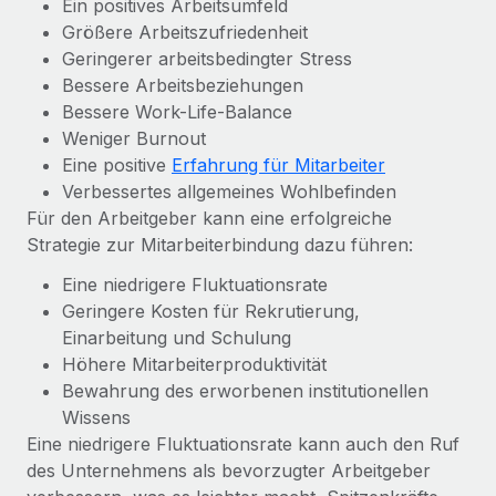
Ein positives Arbeitsumfeld
globalen Content-Agentur mit Remote
Niederlassungen
Den Blog erkunden
Größere Arbeitszufriedenheit
Auf einen Blick Erfahre mehr über die unglaubliche
Geringerer arbeitsbedingter Stress
Mobilität und Relocation
Transformation einer weltweit erfolgreichen...
Bessere Arbeitsbeziehungen
Mühelose Relocation von Mitarbeiter:innen
BLOG
Bessere Work-Life-Balance
Mehr erfahren
Benefits
Weniger Burnout
Neues zu Remote-Produkten: Integration mit
Eine positive
Erfahrung für Mitarbeiter
Mühelose Verwaltung von Benefits
Gusto und Zero und Contractor Management
Verbessertes allgemeines Wohlbefinden
Plus
Für den Arbeitgeber kann eine erfolgreiche
Auch im neuen Jahr wollen wir bei Remote Unternehmen
Strategie zur Mitarbeiterbindung dazu führen:
aller Größen dabei unterstützen, die beste...
Eine niedrigere Fluktuationsrate
Mehr erfahren
Geringere Kosten für Rekrutierung,
Einarbeitung und Schulung
Höhere Mitarbeiterproduktivität
Wie Phiture 55 Mitarbeiter:innen in 19 Ländern
Bewahrung des erworbenen institutionellen
mit Remote verwaltet
Wissens
Phiture ist der unumstrittene Marktführer im Bereich der
Eine niedrigere Fluktuationsrate kann auch den Ruf
Wachstumsberatung für mobile Apps. Das...
des Unternehmens als bevorzugter Arbeitgeber