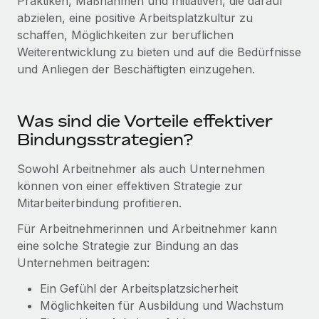
Praktiken, Maßnahmen und Initiativen, die darauf
Events
Tools
abzielen, eine positive Arbeitsplatzkultur zu
Partner werden
schaffen, Möglichkeiten zur beruflichen
Newsroom
Entdecke die Möglichkeiten einer Partnerschaft
Weiterentwicklung zu bieten und auf die Bedürfnisse
DIENSTLEISTUNGEN
Informationen zu Gehältern und Qualifikationen
Remote Build
Demnächst verfügbar
und Anliegen der Beschäftigten einzugehen.
Frag unsere Expert:innen
Beratung zu Integrationen und KI-Automatisierung
Insights Center
Hilfe von Expert:innen für globale HR & Compliance
Was sind die Vorteile effektiver
Hol dir Unterstützung
Background-Checks
FALLSTUDIEN
Bindungsstrategien?
Einfacheres Bewerber:innen-Screening
Alle Ressourcen anzeigen
So hat der KI-Vorreiter Weaviate sein Team mit
Sowohl Arbeitnehmer als auch Unternehmen
Remote um 120 % vergrößert
Compliance Watchtower
können von einer effektiven Strategie zur
Lückenlose Compliance
BLOG
Mitarbeiterbindung profitieren.
Weaviate auf einen Blick Weaviate entwickelt KI-basierte
Open-Source-Infrastrukturen. Das...
Globale Payroll
Für Arbeitnehmerinnen und Arbeitnehmer kann
Geräteverwaltung
eine solche Strategie zur Bindung an das
Globale Bereitstellung und Verfolgung von IT-
Mehr erfahren
EOR und PEO
Unternehmen beitragen:
Geräten
Contractor Management
Ein Gefühl der Arbeitsplatzsicherheit
Gründung von Niederlassungen
Revolution des Enterprise Contractor
Möglichkeiten für Ausbildung und Wachstum
Steuern
Schnelle, rechtssichere Gründung von
Managements – die Erfolgsgeschichte einer