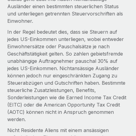
globalen Content-Agentur mit Remote
Niederlassungen
Ausländer einen bestimmten steuerlichen Status
Den Blog erkunden
Auf einen Blick Erfahre mehr über die unglaubliche
und unterliegen getrennten Steuervorschriften als
Mobilität und Relocation
Transformation einer weltweit erfolgreichen...
Einwohner.
Mühelose Relocation von Mitarbeiter:innen
BLOG
In der Regel bedeutet dies, dass sie Steuern auf
Mehr erfahren
Benefits
jedes US-Einkommen unterliegen, wobei entweder
Neues zu Remote-Produkten: Integration mit
Mühelose Verwaltung von Benefits
Einwohnersätze oder Pauschalsätze je nach
Gusto und Zero und Contractor Management
Geschäftstätigkeit gelten. So zahlen gebietsfremde
Plus
unabhängige Auftragnehmer pauschal 30% auf
Auch im neuen Jahr wollen wir bei Remote Unternehmen
jedes US-Einkommen. Nichtansässige Ausländer
aller Größen dabei unterstützen, die beste...
können jedoch nur eingeschränkten Zugang zu
Steuerabzügen und Gutschriften haben. Bestimmte
Mehr erfahren
steuerliche Zusatzleistungen, Benefits,
Sonderleistungen wie die Earned Income Tax Credit
(EITC) oder die American Opportunity Tax Credit
Wie Phiture 55 Mitarbeiter:innen in 19 Ländern
mit Remote verwaltet
(AOTC) können nicht in Anspruch genommen
werden.
Phiture ist der unumstrittene Marktführer im Bereich der
Wachstumsberatung für mobile Apps. Das...
Nicht Residente Aliens mit einem ansässigen