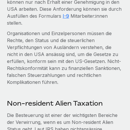
können nur nach Erhalt einer Genehmigung in den
Events
Tools
USA arbeiten. Diese Anforderung können sie durch
Partner werden
Newsroom
Ausfüllen des Formulars
I-9
Mitarbeiter:innen
Entdecke die Möglichkeiten einer Partnerschaft
stellen.
DIENSTLEISTUNGEN
Informationen zu Gehältern und Qualifikationen
Remote Build
Demnächst verfügbar
Organisationen und Einzelpersonen müssen die
Frag unsere Expert:innen
Beratung zu Integrationen und KI-Automatisierung
Insights Center
Rechte, den Status und die steuerlichen
Hilfe von Expert:innen für globale HR & Compliance
Verpflichtungen von Ausländern verstehen, die
Hol dir Unterstützung
Background-Checks
nicht in den USA ansässig sind, um die Gesetze zu
FALLSTUDIEN
Einfacheres Bewerber:innen-Screening
erfüllen, konform sein mit den US-Gesetzen. Nicht-
Alle Ressourcen anzeigen
So hat der KI-Vorreiter Weaviate sein Team mit
Rechtskonformität kann zu finanziellen Sanktionen,
Remote um 120 % vergrößert
Compliance Watchtower
falschen Steuerzahlungen und rechtlichen
Lückenlose Compliance
BLOG
Komplikationen führen.
Weaviate auf einen Blick Weaviate entwickelt KI-basierte
Open-Source-Infrastrukturen. Das...
Globale Payroll
Geräteverwaltung
Globale Bereitstellung und Verfolgung von IT-
Mehr erfahren
EOR und PEO
Non-resident Alien Taxation
Geräten
Contractor Management
Die Besteuerung ist einer der wichtigsten Bereiche
Gründung von Niederlassungen
Revolution des Enterprise Contractor
der Verwirrung, wenn es um Non-resident Alien
Steuern
Schnelle, rechtssichere Gründung von
Managements – die Erfolgsgeschichte einer
Status geht. Laut IRS haben nichtansässige