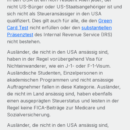
Globales Onboarding und Verwalten von
nicht US-Bürger oder US-Staatsangehöriger ist und
Gesamtbeschäftigungskosten
Anmelden
Freelancer:innen
Nederlands
sich nicht als Steueransässiger in den USA
WACHSTUMSPHASE
Honorarzahlungen berechnen
qualifiziert. Dies gilt auch für alle, die den
Green
PEO
Français
Informationen zu möglichen Währungen und
Startups
Card Test
nicht erfüllen oder den
substantiellen
Auslagern von komplexen HR-Aufgaben
Abwicklungsfristen für globale Freelancer:innen
Agile HR- und Payroll-Lösungen für wachsende
Präsenztest
des Internal Revenue Service (IRS)
Deutsch
Unternehmen
nicht bestehen.
INFRASTRUKTUR
LERNEN MIT REMOTE
Ausländer, die nicht in den USA ansässig sind,
Mittelstand
Español
Remote Embedded
haben in der Regel vorübergehend Visa für
Maßgeschneiderte HR-Lösungen, um Teams zu
Forschung und Leitfäden
Nahtlose Integration der HR in bestehende Abläufe
Nichteinwanderer, wie ein J-1- oder F-1-Visum.
vergrößern
Italiano
Ausländische Studenten, Einzelpersonen in
Fallstudien
Plattform
Enterprise
akademischen Programmen und nicht ansässige
Português (Portugal)
Integrierte HR-Kernfunktionen für dein Team
HR-Glossar
Globale HR für Konzerne und Großunternehmen
Auftragnehmer fallen in diese Kategorie. Ausländer,
die nicht im Land ansässig sind, haben ebenfalls
Verknüpfen
Neu
日本語
Checklisten und Vorlagen
einen ausgeprägten Steuerstatus und leisten in der
Verknüpfung beliebiger KI-Tools mit Remote über unser
PARTNER WERDEN
Regel keine FICA-Beiträge zur Medicare und
Bibliothek für Stellenbeschreibungen
한국어
MCP
Strategische Technologiepartner
Sozialversicherung.
Webinare
Integrationen
Flexible Einbettung von Global-HR-Funktionen in deine
中文（简体）
Ausländer, die nicht in den USA ansässig sind,
Plattform
Prozessoptimierung mit unverzichtbaren Business-