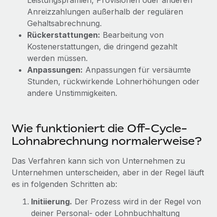
Leistungsprämien, Provisionen oder anderen
Events
Tools
Anreizzahlungen außerhalb der regulären
Partner werden
Gehaltsabrechnung.
Newsroom
Entdecke die Möglichkeiten einer Partnerschaft
Rückerstattungen:
Bearbeitung von
DIENSTLEISTUNGEN
Informationen zu Gehältern und Qualifikationen
Kostenerstattungen, die dringend gezahlt
Remote Build
Demnächst verfügbar
Frag unsere Expert:innen
werden müssen.
Beratung zu Integrationen und KI-Automatisierung
Insights Center
Hilfe von Expert:innen für globale HR & Compliance
Anpassungen:
Anpassungen für versäumte
Stunden, rückwirkende Lohnerhöhungen oder
Hol dir Unterstützung
Background-Checks
FALLSTUDIEN
andere Unstimmigkeiten.
Einfacheres Bewerber:innen-Screening
Alle Ressourcen anzeigen
So hat der KI-Vorreiter Weaviate sein Team mit
Remote um 120 % vergrößert
Compliance Watchtower
Wie funktioniert die Off-Cycle-
Lückenlose Compliance
BLOG
Weaviate auf einen Blick Weaviate entwickelt KI-basierte
Lohnabrechnung normalerweise?
Open-Source-Infrastrukturen. Das...
Globale Payroll
Geräteverwaltung
Das Verfahren kann sich von Unternehmen zu
Globale Bereitstellung und Verfolgung von IT-
Mehr erfahren
EOR und PEO
Unternehmen unterscheiden, aber in der Regel läuft
Geräten
es in folgenden Schritten ab:
Contractor Management
Gründung von Niederlassungen
Initiierung.
Der Prozess wird in der Regel von
Revolution des Enterprise Contractor
Steuern
Schnelle, rechtssichere Gründung von
Managements – die Erfolgsgeschichte einer
deiner Personal- oder Lohnbuchhaltung