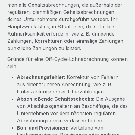
Globales Onboarding und Verwalten von
man alle Gehaltsabrechnungen, die außerhalb der
Gesamtbeschäftigungskosten
Anmelden
Freelancer:innen
Nederlands
regulären, planmäßigen Gehaltsabrechnungen
WACHSTUMSPHASE
deines Unternehmens durchgeführt werden. Ihr
Honorarzahlungen berechnen
PEO
Français
Hauptzweck ist es, in Situationen, die sofortige
Informationen zu möglichen Währungen und
Startups
Auslagern von komplexen HR-Aufgaben
Aufmerksamkeit erfordern, wie z. B. dringende
Abwicklungsfristen für globale Freelancer:innen
Agile HR- und Payroll-Lösungen für wachsende
Deutsch
Zahlungen, Korrekturen oder einmalige Zahlungen,
Unternehmen
pünktliche Zahlungen zu leisten.
INFRASTRUKTUR
LERNEN MIT REMOTE
Mittelstand
Español
Gründe für eine Off-Cycle-Lohnabrechnung können
Remote Embedded
Maßgeschneiderte HR-Lösungen, um Teams zu
Forschung und Leitfäden
sein:
Nahtlose Integration der HR in bestehende Abläufe
vergrößern
Italiano
Fallstudien
Abrechnungsfehler:
Korrektur von Fehlern
Plattform
Enterprise
Português (Portugal)
aus einer früheren Abrechnung, wie z. B.
Integrierte HR-Kernfunktionen für dein Team
HR-Glossar
Globale HR für Konzerne und Großunternehmen
Unterzahlungen oder Überzahlungen.
Verknüpfen
Neu
日本語
Abschließende Gehaltsschecks:
Die Ausgabe
Checklisten und Vorlagen
Verknüpfung beliebiger KI-Tools mit Remote über unser
von Abschlussgehältern an Beschäftigte, die das
PARTNER WERDEN
Bibliothek für Stellenbeschreibungen
한국어
MCP
Unternehmen vor dem nächsten regulären
Strategische Technologiepartner
Abrechnungstermin verlassen haben.
Webinare
Integrationen
Flexible Einbettung von Global-HR-Funktionen in deine
中文（简体）
Boni und Provisionen:
Verteilung von
Plattform
Prozessoptimierung mit unverzichtbaren Business-