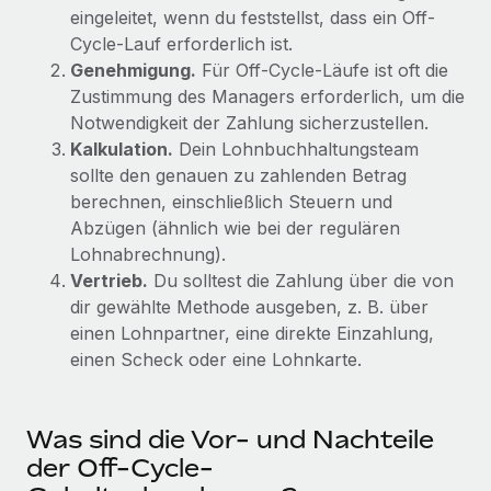
globalen Content-Agentur mit Remote
Niederlassungen
eingeleitet, wenn du feststellst, dass ein Off-
Den Blog erkunden
Cycle-Lauf erforderlich ist.
Auf einen Blick Erfahre mehr über die unglaubliche
Mobilität und Relocation
Genehmigung.
Für Off-Cycle-Läufe ist oft die
Transformation einer weltweit erfolgreichen...
Mühelose Relocation von Mitarbeiter:innen
Zustimmung des Managers erforderlich, um die
BLOG
Mehr erfahren
Notwendigkeit der Zahlung sicherzustellen.
Benefits
Kalkulation.
Dein Lohnbuchhaltungsteam
Neues zu Remote-Produkten: Integration mit
Mühelose Verwaltung von Benefits
Gusto und Zero und Contractor Management
sollte den genauen zu zahlenden Betrag
Plus
berechnen, einschließlich Steuern und
Abzügen (ähnlich wie bei der regulären
Auch im neuen Jahr wollen wir bei Remote Unternehmen
Lohnabrechnung).
aller Größen dabei unterstützen, die beste...
Vertrieb.
Du solltest die Zahlung über die von
Mehr erfahren
dir gewählte Methode ausgeben, z. B. über
einen Lohnpartner, eine direkte Einzahlung,
einen Scheck oder eine Lohnkarte.
Wie Phiture 55 Mitarbeiter:innen in 19 Ländern
mit Remote verwaltet
Was sind die Vor- und Nachteile
Phiture ist der unumstrittene Marktführer im Bereich der
Wachstumsberatung für mobile Apps. Das...
der Off-Cycle-