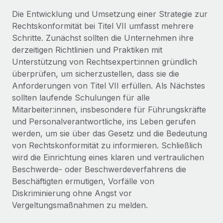
Events
Tools
Die Entwicklung und Umsetzung einer Strategie zur
Partner werden
Newsroom
Rechtskonformität bei Titel VII umfasst mehrere
Entdecke die Möglichkeiten einer Partnerschaft
Schritte. Zunächst sollten die Unternehmen ihre
DIENSTLEISTUNGEN
Informationen zu Gehältern und Qualifikationen
Remote Build
Demnächst verfügbar
derzeitigen Richtlinien und Praktiken mit
Frag unsere Expert:innen
Beratung zu Integrationen und KI-Automatisierung
Unterstützung von Rechtsexpert:innen gründlich
Insights Center
Hilfe von Expert:innen für globale HR & Compliance
überprüfen, um sicherzustellen, dass sie die
Anforderungen von Titel VII erfüllen. Als Nächstes
Hol dir Unterstützung
Background-Checks
FALLSTUDIEN
sollten laufende Schulungen für alle
Einfacheres Bewerber:innen-Screening
Alle Ressourcen anzeigen
Mitarbeiter:innen, insbesondere für Führungskräfte
So hat der KI-Vorreiter Weaviate sein Team mit
und Personalverantwortliche, ins Leben gerufen
Remote um 120 % vergrößert
Compliance Watchtower
werden, um sie über das Gesetz und die Bedeutung
Lückenlose Compliance
BLOG
Weaviate auf einen Blick Weaviate entwickelt KI-basierte
von Rechtskonformität zu informieren. Schließlich
Open-Source-Infrastrukturen. Das...
Globale Payroll
wird die Einrichtung eines klaren und vertraulichen
Geräteverwaltung
Beschwerde- oder Beschwerdeverfahrens die
Globale Bereitstellung und Verfolgung von IT-
Mehr erfahren
EOR und PEO
Beschäftigten ermutigen, Vorfälle von
Geräten
Diskriminierung ohne Angst vor
Contractor Management
Vergeltungsmaßnahmen zu melden.
Gründung von Niederlassungen
Revolution des Enterprise Contractor
Steuern
Schnelle, rechtssichere Gründung von
Managements – die Erfolgsgeschichte einer