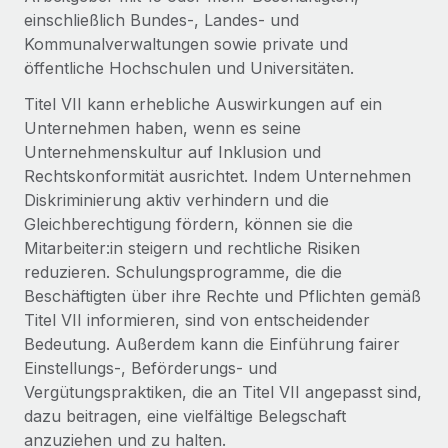
Globales Onboarding und Verwalten von
einschließlich Bundes-, Landes- und
Gesamtbeschäftigungskosten
Anmelden
Freelancer:innen
Nederlands
Kommunalverwaltungen sowie private und
WACHSTUMSPHASE
Honorarzahlungen berechnen
öffentliche Hochschulen und Universitäten.
PEO
Français
Informationen zu möglichen Währungen und
Startups
Auslagern von komplexen HR-Aufgaben
Titel VII kann erhebliche Auswirkungen auf ein
Abwicklungsfristen für globale Freelancer:innen
Agile HR- und Payroll-Lösungen für wachsende
Unternehmen haben, wenn es seine
Deutsch
Unternehmen
Unternehmenskultur auf Inklusion und
INFRASTRUKTUR
Rechtskonformität ausrichtet. Indem Unternehmen
LERNEN MIT REMOTE
Mittelstand
Español
Remote Embedded
Diskriminierung aktiv verhindern und die
Maßgeschneiderte HR-Lösungen, um Teams zu
Forschung und Leitfäden
Nahtlose Integration der HR in bestehende Abläufe
Gleichberechtigung fördern, können sie die
vergrößern
Italiano
Mitarbeiter:in steigern und rechtliche Risiken
Fallstudien
Plattform
Enterprise
reduzieren. Schulungsprogramme, die die
Português (Portugal)
Integrierte HR-Kernfunktionen für dein Team
HR-Glossar
Globale HR für Konzerne und Großunternehmen
Beschäftigten über ihre Rechte und Pflichten gemäß
Titel VII informieren, sind von entscheidender
Verknüpfen
Neu
日本語
Checklisten und Vorlagen
Bedeutung. Außerdem kann die Einführung fairer
Verknüpfung beliebiger KI-Tools mit Remote über unser
PARTNER WERDEN
Einstellungs-, Beförderungs- und
Bibliothek für Stellenbeschreibungen
한국어
MCP
Strategische Technologiepartner
Vergütungspraktiken, die an Titel VII angepasst sind,
Webinare
Integrationen
Flexible Einbettung von Global-HR-Funktionen in deine
dazu beitragen, eine vielfältige Belegschaft
中文（简体）
Plattform
anzuziehen und zu halten.
Prozessoptimierung mit unverzichtbaren Business-