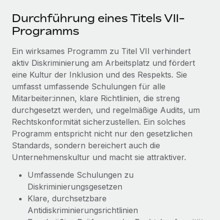
globalen Content-Agentur mit Remote
Niederlassungen
Den Blog erkunden
Durchführung eines Titels VII-
Auf einen Blick Erfahre mehr über die unglaubliche
Mobilität und Relocation
Programms
Transformation einer weltweit erfolgreichen...
Mühelose Relocation von Mitarbeiter:innen
BLOG
Ein wirksames Programm zu Titel VII verhindert
Mehr erfahren
Benefits
aktiv Diskriminierung am Arbeitsplatz und fördert
Neues zu Remote-Produkten: Integration mit
Mühelose Verwaltung von Benefits
eine Kultur der Inklusion und des Respekts. Sie
Gusto und Zero und Contractor Management
umfasst umfassende Schulungen für alle
Plus
Mitarbeiter:innen, klare Richtlinien, die streng
Auch im neuen Jahr wollen wir bei Remote Unternehmen
durchgesetzt werden, und regelmäßige Audits, um
aller Größen dabei unterstützen, die beste...
Rechtskonformität sicherzustellen. Ein solches
Programm entspricht nicht nur den gesetzlichen
Mehr erfahren
Standards, sondern bereichert auch die
Unternehmenskultur und macht sie attraktiver.
Wie Phiture 55 Mitarbeiter:innen in 19 Ländern
Umfassende Schulungen zu
mit Remote verwaltet
Diskriminierungsgesetzen
Phiture ist der unumstrittene Marktführer im Bereich der
Klare, durchsetzbare
Wachstumsberatung für mobile Apps. Das...
Antidiskriminierungsrichtlinien