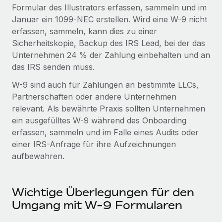
globalen Content-Agentur mit Remote
Niederlassungen
Formular des Illustrators erfassen, sammeln und im
Den Blog erkunden
Januar ein 1099-NEC erstellen. Wird eine W-9 nicht
Auf einen Blick Erfahre mehr über die unglaubliche
Mobilität und Relocation
erfassen, sammeln, kann dies zu einer
Transformation einer weltweit erfolgreichen...
Mühelose Relocation von Mitarbeiter:innen
Sicherheitskopie, Backup des IRS Lead, bei der das
BLOG
Mehr erfahren
Unternehmen 24 % der Zahlung einbehalten und an
Benefits
das IRS senden muss.
Neues zu Remote-Produkten: Integration mit
Mühelose Verwaltung von Benefits
Gusto und Zero und Contractor Management
W-9 sind auch für Zahlungen an bestimmte LLCs,
Plus
Partnerschaften oder andere Unternehmen
Auch im neuen Jahr wollen wir bei Remote Unternehmen
relevant. Als bewährte Praxis sollten Unternehmen
aller Größen dabei unterstützen, die beste...
ein ausgefülltes W-9 während des Onboarding
erfassen, sammeln und im Falle eines Audits oder
Mehr erfahren
einer IRS-Anfrage für ihre Aufzeichnungen
aufbewahren.
Wie Phiture 55 Mitarbeiter:innen in 19 Ländern
mit Remote verwaltet
Wichtige Überlegungen für den
Phiture ist der unumstrittene Marktführer im Bereich der
Umgang mit W-9 Formularen
Wachstumsberatung für mobile Apps. Das...