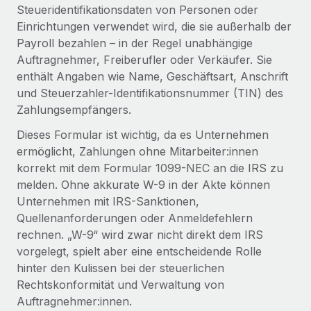
Globales Onboarding und Verwalten von
Steueridentifikationsdaten von Personen oder
Gesamtbeschäftigungskosten
Anmelden
Freelancer:innen
Einrichtungen verwendet wird, die sie außerhalb der
Nederlands
WACHSTUMSPHASE
Payroll bezahlen – in der Regel unabhängige
Honorarzahlungen berechnen
PEO
Auftragnehmer, Freiberufler oder Verkäufer. Sie
Français
Informationen zu möglichen Währungen und
Startups
Auslagern von komplexen HR-Aufgaben
enthält Angaben wie Name, Geschäftsart, Anschrift
Abwicklungsfristen für globale Freelancer:innen
Agile HR- und Payroll-Lösungen für wachsende
und Steuerzahler-Identifikationsnummer (TIN) des
Deutsch
Unternehmen
Zahlungsempfängers.
INFRASTRUKTUR
LERNEN MIT REMOTE
Mittelstand
Español
Dieses Formular ist wichtig, da es Unternehmen
Remote Embedded
Maßgeschneiderte HR-Lösungen, um Teams zu
Forschung und Leitfäden
ermöglicht, Zahlungen ohne Mitarbeiter:innen
Nahtlose Integration der HR in bestehende Abläufe
vergrößern
Italiano
korrekt mit dem Formular 1099-NEC an die IRS zu
Fallstudien
Plattform
melden. Ohne akkurate W-9 in der Akte können
Enterprise
Português (Portugal)
Integrierte HR-Kernfunktionen für dein Team
Unternehmen mit IRS-Sanktionen,
HR-Glossar
Globale HR für Konzerne und Großunternehmen
Quellenanforderungen oder Anmeldefehlern
Verknüpfen
Neu
日本語
Checklisten und Vorlagen
rechnen. „W-9“ wird zwar nicht direkt dem IRS
Verknüpfung beliebiger KI-Tools mit Remote über unser
PARTNER WERDEN
vorgelegt, spielt aber eine entscheidende Rolle
Bibliothek für Stellenbeschreibungen
한국어
MCP
hinter den Kulissen bei der steuerlichen
Strategische Technologiepartner
Rechtskonformität und Verwaltung von
Webinare
Integrationen
Flexible Einbettung von Global-HR-Funktionen in deine
中文（简体）
Auftragnehmer:innen.
Plattform
Prozessoptimierung mit unverzichtbaren Business-