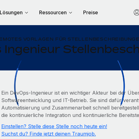
Lösungen
Ressourcen
Preise
EMOTES VORLAGEN FÜR STELLENBESCHREIBUNG
Ingenieur Stellenbesc
Ein DevOps-Ingenieur ist ein wichtiger Akteur bei der Üb
Softwareentwicklung und IT-Betrieb. Sie sind dafür veran
Automatisierung und Zusammenarbeit schnell bereitgestellt
die kontinuierliche Integration und kontinuierliche Bereitst
Einstellen? Stelle diese Stelle noch heute ein!
Suchst du? Finde jetzt deinen Traumjob.