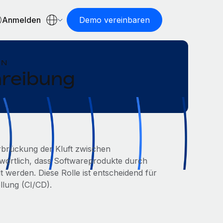
Anmelden
Demo vereinbaren
EN
hreibung
erbrückung der Kluft zwischen
twortlich, dass Softwareprodukte durch
 werden. Diese Rolle ist entscheidend für
ellung (CI/CD).