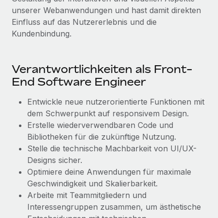
globalen Content-Agentur mit Remote
Niederlassungen
unserer Webanwendungen und hast damit direkten
Den Blog erkunden
Auf einen Blick Erfahre mehr über die unglaubliche
Einfluss auf das Nutzererlebnis und die
Mobilität und Relocation
Transformation einer weltweit erfolgreichen...
Kundenbindung.
Mühelose Relocation von Mitarbeiter:innen
BLOG
Mehr erfahren
Benefits
Verantwortlichkeiten als Front-
Neues zu Remote-Produkten: Integration mit
Mühelose Verwaltung von Benefits
Gusto und Zero und Contractor Management
End Software Engineer
Plus
Entwickle neue nutzerorientierte Funktionen mit
Auch im neuen Jahr wollen wir bei Remote Unternehmen
dem Schwerpunkt auf responsivem Design.
aller Größen dabei unterstützen, die beste...
Erstelle wiederverwendbaren Code und
Mehr erfahren
Bibliotheken für die zukünftige Nutzung.
Stelle die technische Machbarkeit von UI/UX-
Designs sicher.
Wie Phiture 55 Mitarbeiter:innen in 19 Ländern
Optimiere deine Anwendungen für maximale
mit Remote verwaltet
Geschwindigkeit und Skalierbarkeit.
Phiture ist der unumstrittene Marktführer im Bereich der
Arbeite mit Teammitgliedern und
Wachstumsberatung für mobile Apps. Das...
Interessengruppen zusammen, um ästhetische