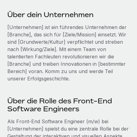
Events
Tools
Partner werden
Über dein Unternehmen
Newsroom
Entdecke die Möglichkeiten einer Partnerschaft
DIENSTLEISTUNGEN
[Unternehmen] ist ein führendes Unternehmen der
Informationen zu Gehältern und Qualifikationen
Remote Build
Demnächst verfügbar
[Branche], das sich für [Ziele/Mission] einsetzt. Wir
Frag unsere Expert:innen
Beratung zu Integrationen und KI-Automatisierung
Insights Center
sind [Grundwerte/Kultur] verpflichtet und streben
Hilfe von Expert:innen für globale HR & Compliance
nach [Wirkung/Ziele]. Mit einem Team von
Hol dir Unterstützung
talentierten Fachleuten revolutionieren wir die
Background-Checks
FALLSTUDIEN
[Branche] und treiben Innovationen in [bestimmter
Einfacheres Bewerber:innen-Screening
Alle Ressourcen anzeigen
Bereich] voran. Komm zu uns und werde Teil
So hat der KI-Vorreiter Weaviate sein Team mit
Remote um 120 % vergrößert
Compliance Watchtower
unserer Erfolgsgeschichte.
Lückenlose Compliance
BLOG
Weaviate auf einen Blick Weaviate entwickelt KI-basierte
Open-Source-Infrastrukturen. Das...
Globale Payroll
Geräteverwaltung
Über die Rolle des Front-End
Globale Bereitstellung und Verfolgung von IT-
Mehr erfahren
EOR und PEO
Software Engineers
Geräten
Contractor Management
Als Front-End Software Engineer (m/w) bei
Gründung von Niederlassungen
Revolution des Enterprise Contractor
[Unternehmen] spielst du eine zentrale Rolle bei der
Steuern
Schnelle, rechtssichere Gründung von
Managements – die Erfolgsgeschichte einer
Gestaltung der interaktiven und visuellen Aspekte