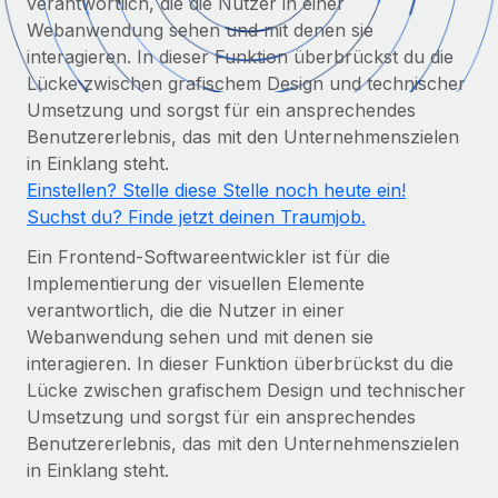
verantwortlich, die die Nutzer in einer
Globales Onboarding und Verwalten von
Gesamtbeschäftigungskosten
Webanwendung sehen und mit denen sie
Anmelden
Freelancer:innen
Nederlands
interagieren. In dieser Funktion überbrückst du die
WACHSTUMSPHASE
Honorarzahlungen berechnen
PEO
Lücke zwischen grafischem Design und technischer
Français
Informationen zu möglichen Währungen und
Startups
Umsetzung und sorgst für ein ansprechendes
Auslagern von komplexen HR-Aufgaben
Abwicklungsfristen für globale Freelancer:innen
Agile HR- und Payroll-Lösungen für wachsende
Benutzererlebnis, das mit den Unternehmenszielen
Deutsch
Unternehmen
in Einklang steht.
INFRASTRUKTUR
Einstellen? Stelle diese Stelle noch heute ein!
LERNEN MIT REMOTE
Mittelstand
Español
Suchst du? Finde jetzt deinen Traumjob.
Remote Embedded
Maßgeschneiderte HR-Lösungen, um Teams zu
Forschung und Leitfäden
Nahtlose Integration der HR in bestehende Abläufe
vergrößern
Italiano
Ein Frontend-Softwareentwickler ist für die
Fallstudien
Implementierung der visuellen Elemente
Plattform
Enterprise
Português (Portugal)
verantwortlich, die die Nutzer in einer
Integrierte HR-Kernfunktionen für dein Team
HR-Glossar
Globale HR für Konzerne und Großunternehmen
Webanwendung sehen und mit denen sie
Verknüpfen
Neu
日本語
interagieren. In dieser Funktion überbrückst du die
Checklisten und Vorlagen
Lücke zwischen grafischem Design und technischer
Verknüpfung beliebiger KI-Tools mit Remote über unser
PARTNER WERDEN
Bibliothek für Stellenbeschreibungen
한국어
Umsetzung und sorgst für ein ansprechendes
MCP
Strategische Technologiepartner
Benutzererlebnis, das mit den Unternehmenszielen
Webinare
Integrationen
Flexible Einbettung von Global-HR-Funktionen in deine
中文（简体）
in Einklang steht.
Plattform
Prozessoptimierung mit unverzichtbaren Business-