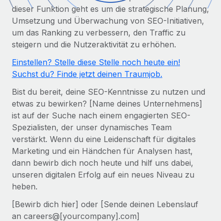
Globales Onboarding und Verwalten von
dieser Funktion geht es um die strategische Planung,
Gesamtbeschäftigungskosten
Anmelden
Freelancer:innen
Nederlands
Umsetzung und Überwachung von SEO-Initiativen,
WACHSTUMSPHASE
Honorarzahlungen berechnen
um das Ranking zu verbessern, den Traffic zu
PEO
Français
Informationen zu möglichen Währungen und
steigern und die Nutzeraktivität zu erhöhen.
Startups
Auslagern von komplexen HR-Aufgaben
Abwicklungsfristen für globale Freelancer:innen
Agile HR- und Payroll-Lösungen für wachsende
Einstellen? Stelle diese Stelle noch heute ein!
Deutsch
Unternehmen
Suchst du? Finde jetzt deinen Traumjob.
INFRASTRUKTUR
LERNEN MIT REMOTE
Mittelstand
Español
Bist du bereit, deine SEO-Kenntnisse zu nutzen und
Remote Embedded
Maßgeschneiderte HR-Lösungen, um Teams zu
etwas zu bewirken? [Name deines Unternehmens]
Forschung und Leitfäden
Nahtlose Integration der HR in bestehende Abläufe
vergrößern
Italiano
ist auf der Suche nach einem engagierten SEO-
Fallstudien
Spezialisten, der unser dynamisches Team
Plattform
Enterprise
Português (Portugal)
verstärkt. Wenn du eine Leidenschaft für digitales
Integrierte HR-Kernfunktionen für dein Team
HR-Glossar
Globale HR für Konzerne und Großunternehmen
Marketing und ein Händchen für Analysen hast,
Verknüpfen
Neu
日本語
dann bewirb dich noch heute und hilf uns dabei,
Checklisten und Vorlagen
Verknüpfung beliebiger KI-Tools mit Remote über unser
unseren digitalen Erfolg auf ein neues Niveau zu
PARTNER WERDEN
Bibliothek für Stellenbeschreibungen
한국어
MCP
heben.
Strategische Technologiepartner
[Bewirb dich hier] oder [Sende deinen Lebenslauf
Webinare
Integrationen
Flexible Einbettung von Global-HR-Funktionen in deine
中文（简体）
an careers@[yourcompany].com]
Plattform
Prozessoptimierung mit unverzichtbaren Business-