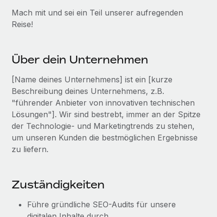
Events
Tools
Mach mit und sei ein Teil unserer aufregenden
Partner werden
Newsroom
Reise!
Entdecke die Möglichkeiten einer Partnerschaft
DIENSTLEISTUNGEN
Informationen zu Gehältern und Qualifikationen
Remote Build
Demnächst verfügbar
Frag unsere Expert:innen
Über dein Unternehmen
Beratung zu Integrationen und KI-Automatisierung
Insights Center
Hilfe von Expert:innen für globale HR & Compliance
[Name deines Unternehmens] ist ein [kurze
Hol dir Unterstützung
Background-Checks
Beschreibung deines Unternehmens, z.B.
FALLSTUDIEN
Einfacheres Bewerber:innen-Screening
"führender Anbieter von innovativen technischen
Alle Ressourcen anzeigen
So hat der KI-Vorreiter Weaviate sein Team mit
Lösungen"]. Wir sind bestrebt, immer an der Spitze
Remote um 120 % vergrößert
Compliance Watchtower
der Technologie- und Marketingtrends zu stehen,
Lückenlose Compliance
BLOG
um unseren Kunden die bestmöglichen Ergebnisse
Weaviate auf einen Blick Weaviate entwickelt KI-basierte
zu liefern.
Open-Source-Infrastrukturen. Das...
Globale Payroll
Geräteverwaltung
Globale Bereitstellung und Verfolgung von IT-
Mehr erfahren
EOR und PEO
Geräten
Zuständigkeiten
Contractor Management
Gründung von Niederlassungen
Revolution des Enterprise Contractor
Führe gründliche SEO-Audits für unsere
Steuern
Schnelle, rechtssichere Gründung von
Managements – die Erfolgsgeschichte einer
digitalen Inhalte durch.