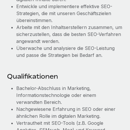
globalen Content-Agentur mit Remote
Niederlassungen
Entwickle und implementiere effektive SEO-
Den Blog erkunden
Auf einen Blick Erfahre mehr über die unglaubliche
Strategien, die mit unseren Geschäftszielen
Mobilität und Relocation
Transformation einer weltweit erfolgreichen...
übereinstimmen.
Mühelose Relocation von Mitarbeiter:innen
Arbeite mit den Inhaltserstellern zusammen, um
BLOG
Mehr erfahren
sicherzustellen, dass die besten SEO-Verfahren
Benefits
Neues zu Remote-Produkten: Integration mit
angewandt werden.
Mühelose Verwaltung von Benefits
Gusto und Zero und Contractor Management
Überwache und analysiere die SEO-Leistung
Plus
und passe die Strategien bei Bedarf an.
Auch im neuen Jahr wollen wir bei Remote Unternehmen
aller Größen dabei unterstützen, die beste...
Qualifikationen
Mehr erfahren
Bachelor-Abschluss in Marketing,
Informationstechnologie oder einem
Wie Phiture 55 Mitarbeiter:innen in 19 Ländern
verwandten Bereich.
mit Remote verwaltet
Nachgewiesene Erfahrung in SEO oder einer
Phiture ist der unumstrittene Marktführer im Bereich der
ähnlichen Rolle im digitalen Marketing.
Wachstumsberatung für mobile Apps. Das...
Vertrautheit mit SEO-Tools (z.B. Google