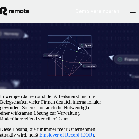
Demo vereinbaren
Blog
/
EOR & PEO
Die eigene Beschäftigungsinfrastruktur:
Grundvoraussetzung für einen
rechtskonformen EOR-Service
26. April 2026
By
Pim Altena
In wenigen Jahren sind der Arbeitsmarkt und die
Belegschaften vieler Firmen deutlich internationaler
geworden. So entstand auch die Notwendigkeit
einer wirksamen Lösung zur Verwaltung
länderübergreifend verteilter Teams.
Diese Lösung, die für immer mehr Unternehmen
attraktiv wird, heißt
Employer of Record (EOR)
.