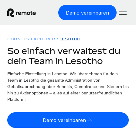
Demo vereinbaren
Startseite
COUNTRY EXPLORER
LESOTHO
Produkte
So einfach verwaltest du
dein Team in Lesotho
Lösungen
WELTWEITE BESCHÄFTIGUNG
Globale Payroll
Einfache Einstellung in Lesotho. Wir übernehmen für dein
Ressourcen
WELTWEITE ABDECKUNG
Einfache, rechtssicher Payroll
Team in Lesotho die gesamte Administration von
Country Explorer
Gehaltsabrechnung über Benefits, Compliance und Steuern bis
Preise
TOOLS UND RECHNER
Employer of Record
hin zu Aktienoptionen – alles auf einer benutzerfreundlichen
Länderspezifische Unterstützung bei der Einstellung
Weltweites Wachstum ohne Kosten für Niederlassungen
Plattform.
Scheinselbstständigkeitsrisiko berechnen
Explorer für US-Bundesstaaten
Länderspezifische Einschätzung des
Contractor of Record
Einfache Einstellung in allen US-Bundesstaaten
Scheinselbstständigkeitsrisikos
Deutsch
Rechtssichere, weltweite Arbeit mit Freelancer:innen
Demo vereinbaren
Remote im Vergleich
Personalkostenrechner
Contractor Management
English
Vergleiche mit unseren Mitbewerbern
Länderspezifische Berechnung der