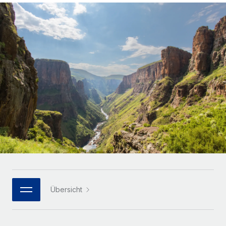
Globales Onboarding und Verwalten von
Gesamtbeschäftigungskosten
Anmelden
Freelancer:innen
Nederlands
WACHSTUMSPHASE
Honorarzahlungen berechnen
PEO
Français
Informationen zu möglichen Währungen und
Startups
Auslagern von komplexen HR-Aufgaben
Abwicklungsfristen für globale Freelancer:innen
Agile HR- und Payroll-Lösungen für wachsende
Deutsch
Unternehmen
INFRASTRUKTUR
LERNEN MIT REMOTE
Mittelstand
Español
Remote Embedded
Maßgeschneiderte HR-Lösungen, um Teams zu
Forschung und Leitfäden
Nahtlose Integration der HR in bestehende Abläufe
vergrößern
Italiano
Fallstudien
Plattform
Enterprise
Português (Portugal)
Integrierte HR-Kernfunktionen für dein Team
HR-Glossar
Globale HR für Konzerne und Großunternehmen
Verknüpfen
Neu
日本語
Checklisten und Vorlagen
Verknüpfung beliebiger KI-Tools mit Remote über unser
PARTNER WERDEN
Bibliothek für Stellenbeschreibungen
한국어
MCP
Übersicht
Strategische Technologiepartner
Webinare
Integrationen
Flexible Einbettung von Global-HR-Funktionen in deine
中文（简体）
Plattform
Prozessoptimierung mit unverzichtbaren Business-