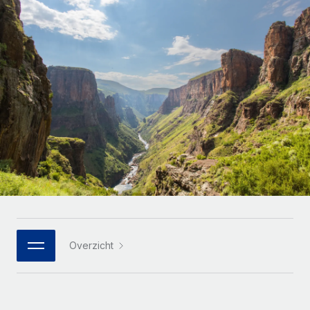
Zzp'ers internationaal onboarden en beheren
Betalingscalculator voor zzp'ers
Inloggen
Nederlands
Ontdek valuta-opties en betaalsnelheden voor
PEO
GROEIFASE
internationale zzp'ers
Ingewikkelde HR-taken eenvoudig uitbesteden
Français
Start-ups
Flexibele global HR en payroll solutions voor groeiende
LEREN MET REMOTE
Deutsch
bedrijven
INFRASTRUCTUUR
Onderzoek en gidsen
Remote Embedded
Mid-market
Español
HR naadloos in workflows integreren
Casestudy's
Teams uitbreiden met HR solutions op maat
Italiano
Platform
HR-woordenlijst
Enterprise
Ingebouwde essentiële HR-functies voor je team
Global HR voor grote bedrijven
Português (Portugal)
Checklists en templates
Verbinden
Nieuw
Bibliotheek met functiebeschrijvingen
日本語
AI-tools koppelen aan Remote met onze MCP
WERK MET ONS SAMEN
Overzicht
Strategische technologiepartners
Webinars
Integraties
한국어
Integreer global HR flexibel in je platform
Processen stroomlijnen met essentiële zakelijke tools
Evenementen
中文（简体）
Een partner worden
Newsroom