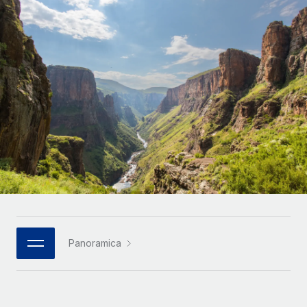
SERVICES
Partner tecnologici strategici
Français
Chiedi a un esperto
Integra l'HR globale nella tua piattaforma in modo
Affidati agli esperti per la gestione HR e la
flessibile
Deutsch
compliance globale
Español
CASE STUDIES
Italiano
Português (Portugal)
日本語
한국어
Panoramica
中文（简体）