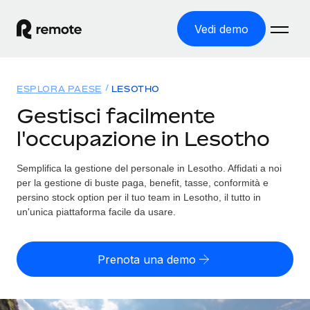
Vedi demo
Home
ESPLORA PAESE
LESOTHO
Prodotti
Gestisci facilmente
l'occupazione in Lesotho
Soluzioni
ASSUMI NEL MONDO
Global Payroll
Semplifica la gestione del personale in Lesotho. Affidati a noi
Tariffe
COPERTURA GLOBALE
Gestisci il payroll a norma, in tutta semplicità
per la gestione di buste paga, benefit, tasse, conformità e
Ricerca paesi
persino stock option per il tuo team in Lesotho, il tutto in
Employer of Record
un'unica piattaforma facile da usare.
Trova i servizi di supporto all’impiego per ogni Paese
Espanditi con zero costi di entità locale
Italiano
Confronta Remote
Contractor Management
Prenota una demo
Scopri come ci confrontiamo con gli altri
English
Recluta e gestisci collaboratori a livello globale
Login
Nederlands
DIVENTA NOSTRO PARTNER