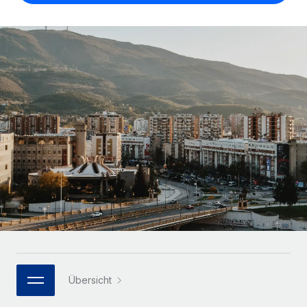
Globales Onboarding und Verwalten von
Gesamtbeschäftigungskosten
Anmelden
Freelancer:innen
Nederlands
WACHSTUMSPHASE
Honorarzahlungen berechnen
PEO
Français
Informationen zu möglichen Währungen und
Startups
Auslagern von komplexen HR-Aufgaben
Abwicklungsfristen für globale Freelancer:innen
Agile HR- und Payroll-Lösungen für wachsende
Deutsch
Unternehmen
INFRASTRUKTUR
LERNEN MIT REMOTE
Mittelstand
Español
Remote Embedded
Maßgeschneiderte HR-Lösungen, um Teams zu
Forschung und Leitfäden
Nahtlose Integration der HR in bestehende Abläufe
vergrößern
Italiano
Fallstudien
Plattform
Enterprise
Português (Portugal)
Integrierte HR-Kernfunktionen für dein Team
HR-Glossar
Globale HR für Konzerne und Großunternehmen
Verknüpfen
Neu
日本語
Checklisten und Vorlagen
Verknüpfung beliebiger KI-Tools mit Remote über unser
PARTNER WERDEN
Bibliothek für Stellenbeschreibungen
한국어
MCP
Strategische Technologiepartner
Übersicht
Webinare
Integrationen
Flexible Einbettung von Global-HR-Funktionen in deine
中文（简体）
Plattform
Prozessoptimierung mit unverzichtbaren Business-