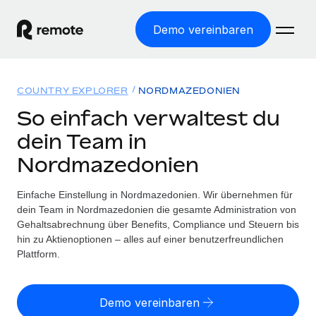
Demo vereinbaren
Startseite
COUNTRY EXPLORER
NORDMAZEDONIEN
Produkte
So einfach verwaltest du
dein Team in
Lösungen
WELTWEITE BESCHÄFTIGUNG
Nordmazedonien
Globale Payroll
Ressourcen
WELTWEITE ABDECKUNG
Einfache, rechtssicher Payroll
Einfache Einstellung in Nordmazedonien. Wir übernehmen für
Country Explorer
Preise
dein Team in Nordmazedonien die gesamte Administration von
TOOLS UND RECHNER
Employer of Record
Länderspezifische Unterstützung bei der Einstellung
Gehaltsabrechnung über Benefits, Compliance und Steuern bis
Weltweites Wachstum ohne Kosten für Niederlassungen
Scheinselbstständigkeitsrisiko berechnen
hin zu Aktienoptionen – alles auf einer benutzerfreundlichen
Explorer für US-Bundesstaaten
Länderspezifische Einschätzung des
Plattform.
Contractor of Record
Einfache Einstellung in allen US-Bundesstaaten
Scheinselbstständigkeitsrisikos
Deutsch
Rechtssichere, weltweite Arbeit mit Freelancer:innen
Remote im Vergleich
Personalkostenrechner
Demo vereinbaren
Contractor Management
English
Vergleiche mit unseren Mitbewerbern
Länderspezifische Berechnung der