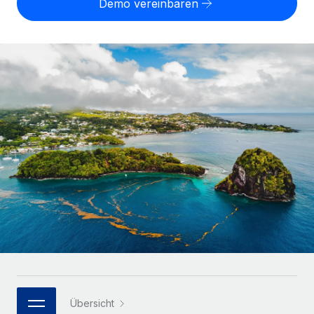
Demo vereinbaren
Globales Onboarding und Verwalten von
Gesamtbeschäftigungskosten
Anmelden
Freelancer:innen
Nederlands
WACHSTUMSPHASE
Honorarzahlungen berechnen
PEO
Français
Informationen zu möglichen Währungen und
Startups
Auslagern von komplexen HR-Aufgaben
Abwicklungsfristen für globale Freelancer:innen
Agile HR- und Payroll-Lösungen für wachsende
Deutsch
Unternehmen
INFRASTRUKTUR
LERNEN MIT REMOTE
Mittelstand
Español
Remote Embedded
Maßgeschneiderte HR-Lösungen, um Teams zu
Forschung und Leitfäden
Nahtlose Integration der HR in bestehende Abläufe
vergrößern
Italiano
Fallstudien
Plattform
Enterprise
Português (Portugal)
Integrierte HR-Kernfunktionen für dein Team
HR-Glossar
Globale HR für Konzerne und Großunternehmen
Verknüpfen
Neu
日本語
Checklisten und Vorlagen
Verknüpfung beliebiger KI-Tools mit Remote über unser
PARTNER WERDEN
Bibliothek für Stellenbeschreibungen
한국어
MCP
Strategische Technologiepartner
Webinare
Integrationen
Flexible Einbettung von Global-HR-Funktionen in deine
中文（简体）
Übersicht
Plattform
Prozessoptimierung mit unverzichtbaren Business-