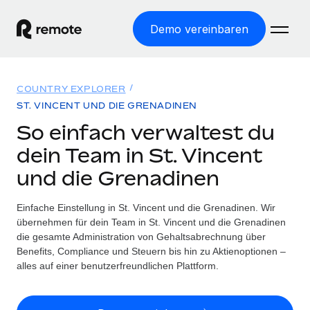
Demo vereinbaren
Startseite
COUNTRY EXPLORER
Produkte
ST. VINCENT UND DIE GRENADINEN
So einfach verwaltest du
Lösungen
WELTWEITE BESCHÄFTIGUNG
dein Team in St. Vincent
Globale Payroll
Ressourcen
und die Grenadinen
WELTWEITE ABDECKUNG
Einfache, rechtssicher Payroll
Country Explorer
Preise
Einfache Einstellung in St. Vincent und die Grenadinen. Wir
TOOLS UND RECHNER
Employer of Record
Länderspezifische Unterstützung bei der Einstellung
übernehmen für dein Team in St. Vincent und die Grenadinen
Weltweites Wachstum ohne Kosten für Niederlassungen
Scheinselbstständigkeitsrisiko berechnen
die gesamte Administration von Gehaltsabrechnung über
Explorer für US-Bundesstaaten
Länderspezifische Einschätzung des
Benefits, Compliance und Steuern bis hin zu Aktienoptionen –
Contractor of Record
Einfache Einstellung in allen US-Bundesstaaten
Scheinselbstständigkeitsrisikos
Deutsch
alles auf einer benutzerfreundlichen Plattform.
Rechtssichere, weltweite Arbeit mit Freelancer:innen
Remote im Vergleich
Personalkostenrechner
Contractor Management
English
Vergleiche mit unseren Mitbewerbern
Länderspezifische Berechnung der