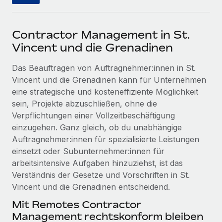
Events
Tools
Partner werden
Newsroom
Entdecke die Möglichkeiten einer Partnerschaft
Contractor Management in St.
DIENSTLEISTUNGEN
Informationen zu Gehältern und Qualifikationen
Vincent und die Grenadinen
Remote Build
Demnächst verfügbar
Frag unsere Expert:innen
Beratung zu Integrationen und KI-Automatisierung
Insights Center
Das Beauftragen von Auftragnehmer:innen in St.
Hilfe von Expert:innen für globale HR & Compliance
Vincent und die Grenadinen kann für Unternehmen
Hol dir Unterstützung
eine strategische und kosteneffiziente Möglichkeit
Background-Checks
FALLSTUDIEN
sein, Projekte abzuschließen, ohne die
Einfacheres Bewerber:innen-Screening
Alle Ressourcen anzeigen
Verpflichtungen einer Vollzeitbeschäftigung
So hat der KI-Vorreiter Weaviate sein Team mit
Remote um 120 % vergrößert
Compliance Watchtower
einzugehen. Ganz gleich, ob du unabhängige
Lückenlose Compliance
BLOG
Auftragnehmer:innen für spezialisierte Leistungen
Weaviate auf einen Blick Weaviate entwickelt KI-basierte
einsetzt oder Subunternehmer:innen für
Open-Source-Infrastrukturen. Das...
Globale Payroll
Geräteverwaltung
arbeitsintensive Aufgaben hinzuziehst, ist das
Globale Bereitstellung und Verfolgung von IT-
Mehr erfahren
EOR und PEO
Verständnis der Gesetze und Vorschriften in St.
Geräten
Vincent und die Grenadinen entscheidend.
Contractor Management
Mit Remotes Contractor
Gründung von Niederlassungen
Strategische Partnerschaft zwischen
Management rechtskonform bleiben
Steuern
Schnelle, rechtssichere Gründung von
Reverse Tech und Remote für Contractor