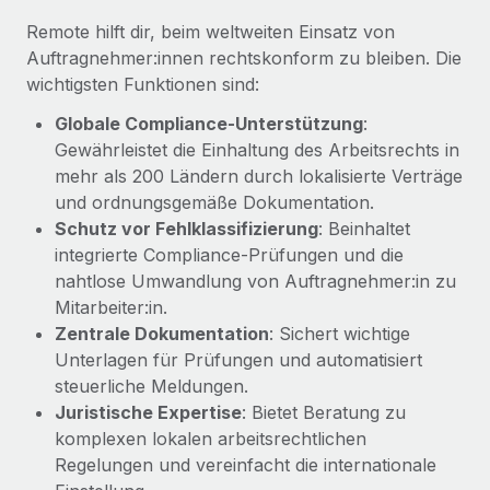
Management und Payroll
Niederlassungen
Den Blog erkunden
Remote hilft dir, beim weltweiten Einsatz von
Reverse Tech auf einen Blick Das Gesundheits- und
Auftragnehmer:innen rechtskonform zu bleiben. Die
Mobilität und Relocation
Wellness-Startup Reverse Tech hat das globale...
wichtigsten Funktionen sind:
Mühelose Relocation von Mitarbeiter:innen
BLOG
Mehr erfahren
Globale Compliance-Unterstützung
:
Benefits
Gewährleistet die Einhaltung des Arbeitsrechts in
Neues zu Remote-Produkten: Integration mit
Mühelose Verwaltung von Benefits
Gusto und Zero und Contractor Management
mehr als 200 Ländern durch lokalisierte Verträge
Plus
und ordnungsgemäße Dokumentation.
Schutz vor Fehlklassifizierung
: Beinhaltet
Auch im neuen Jahr wollen wir bei Remote Unternehmen
integrierte Compliance-Prüfungen und die
aller Größen dabei unterstützen, die beste...
nahtlose Umwandlung von Auftragnehmer:in zu
Mehr erfahren
Mitarbeiter:in.
Zentrale Dokumentation
: Sichert wichtige
Unterlagen für Prüfungen und automatisiert
Wie Phiture 55 Mitarbeiter:innen in 19 Ländern
steuerliche Meldungen.
mit Remote verwaltet
Juristische Expertise
: Bietet Beratung zu
Phiture ist der unumstrittene Marktführer im Bereich der
komplexen lokalen arbeitsrechtlichen
Wachstumsberatung für mobile Apps. Das...
Regelungen und vereinfacht die internationale