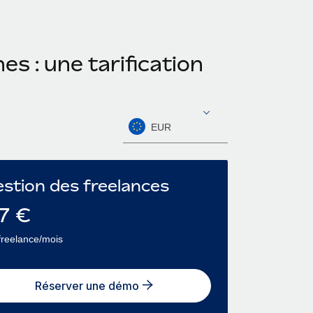
s : une tarification
EUR
stion des freelances
7
€
freelance/mois
Réserver une démo