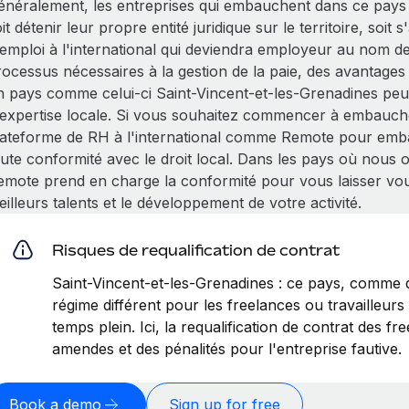
énéralement, les entreprises qui embauchent dans ce pays 
it détenir leur propre entité juridique sur le territoire, soit
'emploi à l'international qui deviendra employeur au nom de
ocessus nécessaires à la gestion de la paie, des avantages 
n pays comme celui-ci Saint-Vincent-et-les-Grenadines peut
'expertise locale. Si vous souhaitez commencer à embauche
lateforme de RH à l'international comme Remote pour emba
oute conformité avec le droit local. Dans les pays où nous 
emote prend en charge la conformité pour vous laisser vo
illeurs talents et le développement de votre activité.
Risques de requalification de contrat
Saint-Vincent-et-les-Grenadines : ce pays, comme
régime différent pour les freelances ou travailleur
temps plein. Ici, la requalification de contrat des f
amendes et des pénalités pour l'entreprise fautive.
Book a demo
Sign up for free