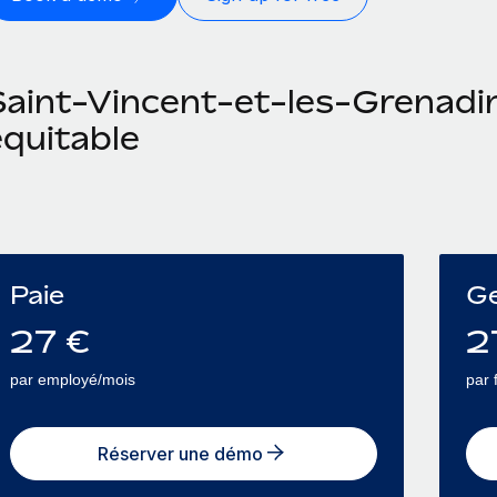
aint-Vincent-et-les-Grenadine
équitable
Paie
Ge
27
€
2
par employé/mois
par 
Réserver une démo