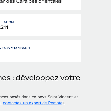
lar des Caraïbes orientales
ULATION
 211
– TAUX STANDARD
%
es : développez votre
ces basés dans ce pays Saint-Vincent-et-
s,
contactez un expert de Remote
).