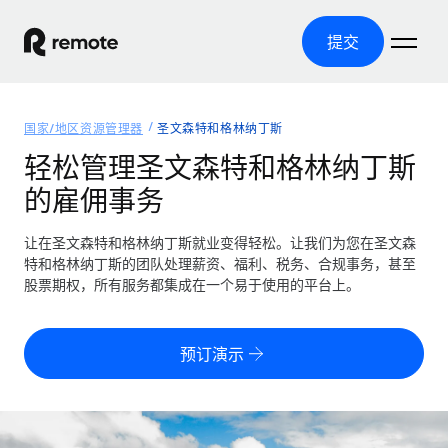
提交
首页
国家/地区资源管理器
圣文森特和格林纳丁斯
产品
轻松管理圣文森特和格林纳丁斯
的雇佣事务
解决方案
全球招聘
全球薪资管理
让在圣文森特和格林纳丁斯就业变得轻松。让我们为您在圣文森
资源
覆盖全球
轻松运行合规薪资
特和格林纳丁斯的团队处理薪资、福利、税务、合规事务，甚至
国家/地区资源管理器
股票期权，所有服务都集成在一个易于使用的平台上。
定价
工具与计算器
第三方雇佣托管服务
按国家/地区查找全球雇佣支持
零实体成本实现全球扩张
误分类风险计算工具
美国各州浏览器
预订演示
按国家/地区检查员工误分类风险
第三方合同工托管服务
简化美国各州的招聘
中文（简体）
全球合规聘用合同工
员工成本计算器
Remote 无惧对比
计算任何国家的员工总成本
合同工管理
English
了解我们的竞争优势