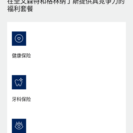
在圣文森特和格林纳丁斯提供具竞争力的
服务
薪金与人才洞察
Remote Build
即将推出
福利套餐
咨询专家
集成与人工智能自动化咨询
洞察中心
获得全球人力资源与合规方面的专家帮助
获得支持
背景调查
案例研究
简化候选人筛选流程
查看全部资源
Cultivating a Thriving Remote-First Culture in
Partnership with Remote
合规守望台
健康保险
防范合规风险
博客
At a glance Discover the evolution of TheyDo, a pioneering
journey management platform that has...
设备管理
Why owned entities are key to maintaining
EOR compliance
在全球范围内配置和跟踪 IT 设备
了解更多
As the global workforce continues to expand in response
实体设立
to the demands of today’s labor market, the...
牙科保险
快速建立合规实体
Reverse Tech's strategic partnership with
Remote for contractor management and
了解更多
人员调配与搬迁
payroll
轻松搬迁员工
Reverse Tech at a glance Health and wellness startup,
What a Workday global payroll implementation
Reverse Tech, partnered with Remote to manage...