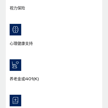
福利
actually looks like
轻松管理员工福利
视力保险
了解更多
Most teams hear "payroll implementation" and picture a
six-month project with a dedicated team....
了解更多
心理健康支持
养老金或401(K)