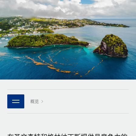
全球合同工入职与管理
合同工薪酬结算计算器
登录
Nederlands
探索全球合同工的结算货币选项与结算速度
PEO
成长阶段
外包复杂雇佣任务
Français
初创企业
通过 REMOTE 学习
为成长型企业量身打造的全球敏捷型人力资源与薪资解决方案
Deutsch
研究与指引
基础设施
中型市场
Remote Embedded
案例研究
通过定制化人力资源解决方案扩展团队
Español
将人力资源无缝融入工作流程
人力资源术语表
企业
Italiano
平台
面向大型企业的全球化人力资源服务
核对表和模板
团队的内置核心人力资源功能
Português (Portugal)
职位描述库
连接
新的
与我们携手合作
日本語
使用我们的 MCP 将任何人工智能工具与 Remote 平台相连
概览
战略技术合作伙伴
网络研讨会
集成
灵活地将全球人力资源嵌入您的平台
한국어
活动
借助核心业务工具简化流程
成为合作伙伴
中文（简体）
新闻室
与我们共探合作机遇