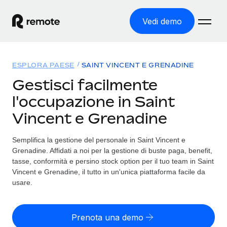
Vedi demo
Home
ESPLORA PAESE
SAINT VINCENT E GRENADINE
Prodotti
Gestisci facilmente
l'occupazione in Saint
Soluzioni
ASSUMI NEL MONDO
Vincent e Grenadine
Global Payroll
Tariffe
COPERTURA GLOBALE
Gestisci il payroll a norma, in tutta semplicità
Semplifica la gestione del personale in Saint Vincent e
Ricerca paesi
Grenadine. Affidati a noi per la gestione di buste paga, benefit,
Employer of Record
Trova i servizi di supporto all’impiego per ogni Paese
tasse, conformità e persino stock option per il tuo team in Saint
Espanditi con zero costi di entità locale
Italiano
Vincent e Grenadine, il tutto in un'unica piattaforma facile da
Confronta Remote
usare.
Contractor Management
Scopri come ci confrontiamo con gli altri
English
Recluta e gestisci collaboratori a livello globale
Prenota una demo
Login
Nederlands
DIVENTA NOSTRO PARTNER