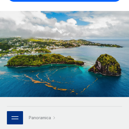
SERVICES
Partner tecnologici strategici
Français
Chiedi a un esperto
Integra l'HR globale nella tua piattaforma in modo
Affidati agli esperti per la gestione HR e la
flessibile
Deutsch
compliance globale
Español
CASE STUDIES
Italiano
Português (Portugal)
日本語
한국어
中文（简体）
Panoramica