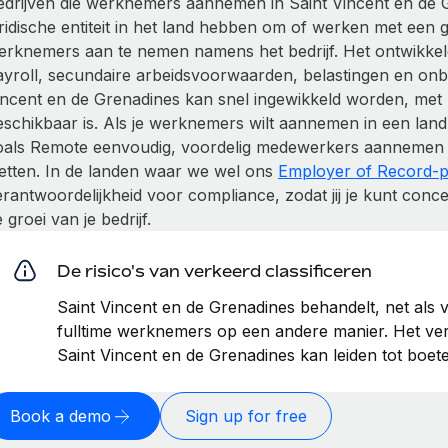
edrijven die werknemers aannemen in Saint Vincent en de 
uridische entiteit in het land hebben om of werken met een
erknemers aan te nemen namens het bedrijf. Het ontwikkele
ayroll, secundaire arbeidsvoorwaarden, belastingen en onb
incent en de Grenadines kan snel ingewikkeld worden, met 
eschikbaar is. Als je werknemers wilt aannemen in een land 
oals Remote eenvoudig, voordelig medewerkers aannemen me
etten. In de landen waar we wel ons
Employer of Record-p
erantwoordelijkheid voor compliance, zodat jij je kunt con
 groei van je bedrijf.
De risico's van verkeerd classificeren
Saint Vincent en de Grenadines behandelt, net als 
fulltime werknemers op een andere manier. Het verk
Saint Vincent en de Grenadines kan leiden tot boet
Book a demo
Sign up for free