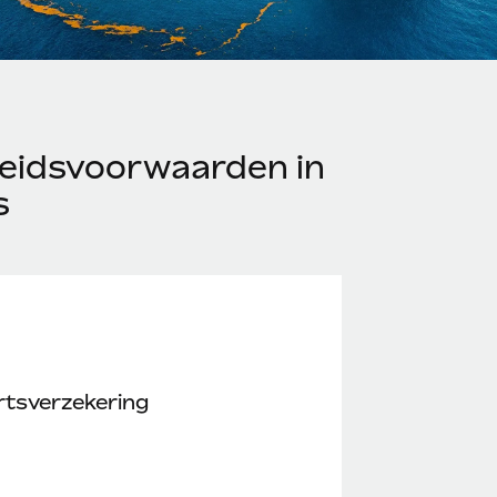
eidsvoorwaarden in
s
rtsverzekering