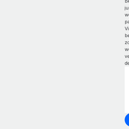
B
j
w
p
V
b
z
w
v
de