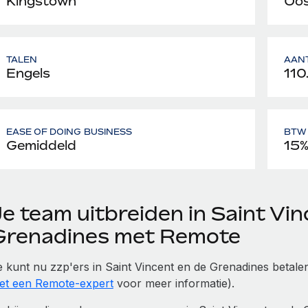
Kingstown
Oos
TALEN
AAN
Engels
110
EASE OF DOING BUSINESS
BTW 
Gemiddeld
15
e team uitbreiden in Saint Vi
Grenadines met Remote
e kunt nu zzp'ers in Saint Vincent en de Grenadines betalen
et een Remote-expert
voor meer informatie).