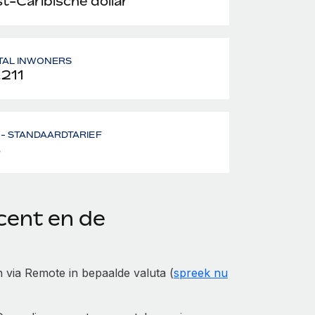
t-Caribische dollar
TAL INWONERS
.211
- STANDAARDTARIEF
%
ncent en de
 via Remote in bepaalde valuta (
spreek nu