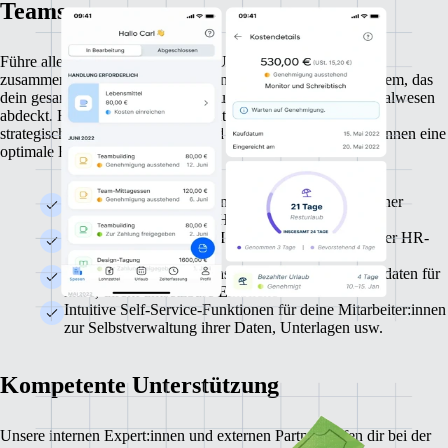
Teams
Führe alle Personalabläufe deines Unternehmens in Remote
zusammen. Remote ist ein umfassendes HR-Informationssystem, das
dein gesamtes US-amerikanisches und internationales Personalwesen
abdeckt. Hol dir Zeit für dein eigentliches Geschäft und dein
strategisches Wachstum zurück und biete deinen Mitarbeiter:innen eine
optimale Betreuung.
Einfache Verwaltung deines globalen Teams mit einer
Komplettlösung für alle HR-Aufgaben
Kostenloses Remote HRIS zur Vereinfachung deiner HR-
Prozesse
Eine zentrale Informationsquelle mit allen Personaldaten für
klare, direkt umsetzbare Einblicke
Intuitive Self-Service-Funktionen für deine Mitarbeiter:innen
zur Selbstverwaltung ihrer Daten, Unterlagen usw.
Kompetente Unterstützung
Unsere internen Expert:innen und externen Partner helfen dir bei der