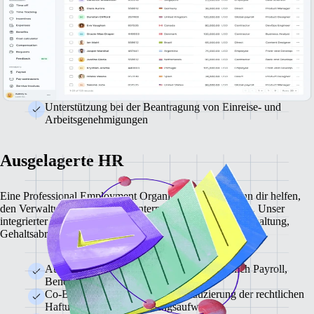
Rechtskonformität bei der Einstellung und Beschäftigung
rund um den Globus
Lokal angepasste Arbeitsverträge, die sämtliche lokale
Vorschriften einhalten
Payroll, Steuern und Benefits für alle deine weltweiten
Mitarbeiter:innen über einen zentralen Service
Unterstützung bei der Beantragung von Einreise- und
Arbeitsgenehmigungen
Ausgelagerte HR
Eine Professional Employment Organization (PEO) kann dir helfen,
den Verwaltungsaufwand im Unternehmen zu reduzieren. Unser
integrierter PEO-Service übernimmt für dich Personalverwaltung,
Gehaltsabrechnung und Benefits.
Auslagerung aller HR-Prozesse, einschließlich Payroll,
Benefits und Compliance
Co-Beschäftigungsmodell zur Reduzierung der rechtlichen
Haftung und des Verwaltungsaufwands