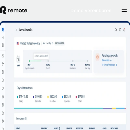
Demo vereinbaren
Expandiere und baue ein Team in den USA
auf
Kontaktiere uns
Profitiere von unkomplizierten Beschäftigungslösungen in den USA –
mit Remote, deinem Partner für globales Wachstum.