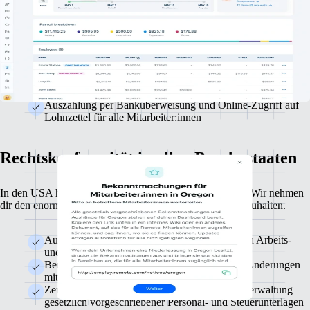
sollte. Remote stellt Genauigkeit, Effizienz und Rechtssicherheit für
jeden Schritt sicher.
Präzise und verlässliche automatische Berechnung
bundesstaatlicher und nationaler Steuern
Monatliche oder zweiwöchentliche Auszahlungen mit
minimalem Aufwand
Auszahlung per Banküberweisung und Online-Zugriff auf
Lohnzettel für alle Mitarbeiter:innen
Rechtskonformität in allen Bundesstaaten
In den USA hat jeder Bundesstaat eigene Arbeitsgesetze. Wir nehmen
dir den enormen Aufwand ab, sie alle zu kennen und einzuhalten.
Automatische Anmeldung bei bundesstaatlichen Arbeits-
und Steuerbehörden
Benachrichtigung in Echtzeit bei gesetzlichen Änderungen
mit Auswirkungen auf dein Unternehmen
Zentrale und übersichtliche Speicherung und Verwaltung
gesetzlich vorgeschriebener Personal- und Steuerunterlagen