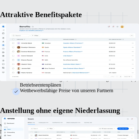
Attraktive Benefitspakete
Steigere die Attraktivität deines Unternehmens als Arbeitgeber mit
einem Paket aus interessanten Zusatzleistungen. Wir helfen dir, die
Benefits an die Wünsche und Bedürfnisse deiner Mitarbeiter:innen
anzupassen.
Umfassende Anleitung in der komplexen Benefits-
Landschaft der USA
Vielfältiges Angebot an sorgfältig ausgewählten
Krankenversicherungen, Lebensversicherungen und 401(k)-
Betriebsrentenplänen
Wettbewerbsfähige Preise von unseren Partnern
Anstellung ohne eigene Niederlassung
Vergrößere dein Team in den USA und weltweit, ohne eigene
Niederlassungen gründen zu müssen. Wir helfen dir, vollkommen legal
überall auf der Welt Mitarbeiter:innen zu beschäftigen.