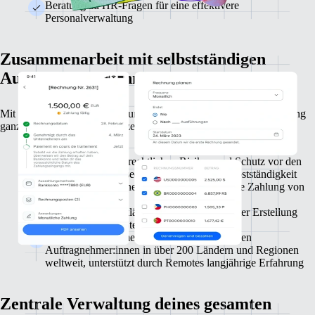
Beratung zu HR-Fragen für eine effektivere
Personalverwaltung
Zusammenarbeit mit selbstständigen
Auftragnehmer:innen
Mit Remote ist die Beauftragung, Rechnungsprüfung und Bezahlung
ganz einfach. Und wir schützen dich vor Scheinselbstständigkeit.
Minderung deines rechtlichen Risikos und Schutz vor den
kostspieligen Konsequenzen von Scheinselbstständigkeit
Automatisierte Genehmigung und pünktliche Zahlung von
Rechnungen
Einfache Steuererklärung dank automatisierter Erstellung
und Versand von Steuerformularen (1099)
Mühelose Zusammenarbeit mit selbstständigen
Auftragnehmer:innen in über 200 Ländern und Regionen
weltweit, unterstützt durch Remotes langjährige Erfahrung
Zentrale Verwaltung deines gesamten