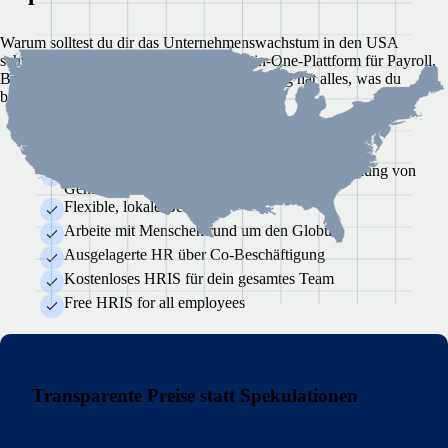
Warum solltest du dir das Unternehmenswachstum in den USA
schwerer machen, als es ist? Unsere All-in-One-Plattform für Payroll,
Benefits, Compliance und Personalverwaltung hat alles, was du
brauchst.
Self-Service-Plattform für integrierte Payroll
Pünktlichkeit: Korrekte und pünktliche Auszahlung von
Gehältern mit behördlicher Meldung
Flexible, lokale Benefits
Arbeite mit Menschen rund um den Globus
Ausgelagerte HR über Co-Beschäftigung
Kostenloses HRIS für dein gesamtes Team
Free HRIS for all employees
Transparente Preise statt Spekulationen