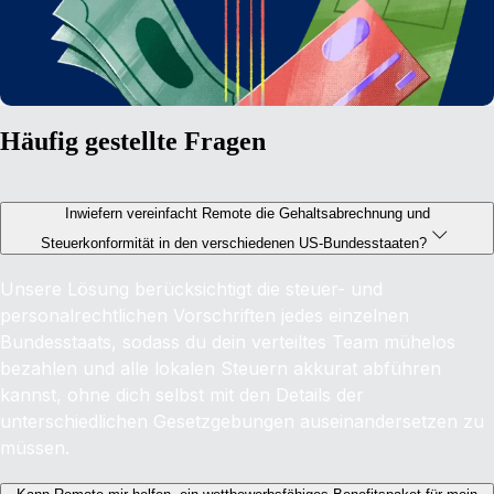
Häufig gestellte Fragen
Inwiefern vereinfacht Remote die Gehaltsabrechnung und
Steuerkonformität in den verschiedenen US-Bundesstaaten?
Unsere Lösung berücksichtigt die steuer- und
personalrechtlichen Vorschriften jedes einzelnen
Bundesstaats, sodass du dein verteiltes Team mühelos
bezahlen und alle lokalen Steuern akkurat abführen
kannst, ohne dich selbst mit den Details der
unterschiedlichen Gesetzgebungen auseinandersetzen zu
müssen.