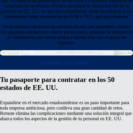
tipo, un montón de proveedores de servicios y complejos requisitos de
cumplimiento normativo. Puedes consolidar la administración de tu
personal de EE. UU. en una única plataforma, desde las nóminas y las
prestaciones hasta los servicios de EOR y PEO, gracias a Remote.
Te ayudamos a gestionar las nóminas locales con seguridad, cumplir
los requisitos normativos, ofrecer prestaciones, gestionar la integración
de trabajadores por cuenta propia y mucho más con el apoyo de
expertos.
Contactar con ventas
Tu pasaporte para contratar en los 50
estados de EE. UU.
Expandirse en el mercado estadounidense es un paso importante para
toda empresa ambiciosa, pero conlleva una gran cantidad de retos.
Remote elimina las complicaciones mediante una solución integral que
abarca todos los aspectos de la gestión de tu personal en EE. UU.