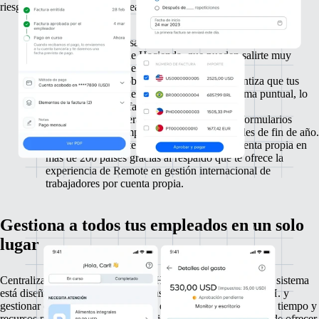
riesgos de clasificación errónea.
Protege a tu empresa de errores de clasificación errónea
según las normas de Hacienda, que pueden salirte muy
caros, y reduce así el riesgo legal.
Automatiza la aprobación de facturas y garantiza que tus
trabajadores por cuenta propia cobren de forma puntual, lo
que mejora la satisfacción y la retención.
Automatiza la generación y distribución de formularios
como el 1099 y simplifica los informes fiscales de fin de año.
Colabora fácilmente con trabajadores por cuenta propia en
más de 200 países gracias al respaldo que te ofrece la
experiencia de Remote en gestión internacional de
trabajadores por cuenta propia.
Gestiona a todos tus empleados en un solo
lugar
Centraliza tus operaciones de RR. HH. con Remote. Nuestro sistema
está diseñado para apoyarte en todas tus gestiones de RR. HH. y
gestionar con eficacia a tu personal en todo el mundo. Ahorra tiempo y
recursos para centrarte en el crecimiento estratégico, además de ofrecer