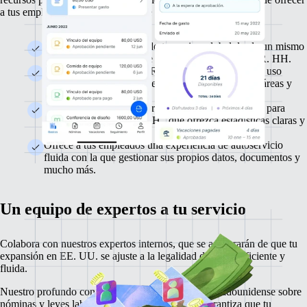
a tus empleados una experiencia de RR. HH. intuitiva.
Gestiona fácilmente a todo tu equipo global desde un mismo
lugar y evita así el uso de diferentes sistemas de RR. HH.
El sistema de gestión de RR. HH. de Remote es de uso
gratuito, lo cual te permite asignar recursos a otras áreas y
agilizar los procesos.
Obtén una fuente de información unificada y fiable para
todos tus datos de RR. HH., que ofrezca estadísticas claras y
perspectivas útiles.
Ofrece a tus empleados una experiencia de autoservicio
fluida con la que gestionar sus propios datos, documentos y
mucho más.
Un equipo de expertos a tu servicio
Colabora con nuestros expertos internos, que se asegurarán de que tu
expansión en EE. UU. se ajuste a la legalidad de forma eficiente y
fluida.
Nuestro profundo conocimiento de la normativa estadounidense sobre
nóminas y leyes laborales minimiza el riesgo y garantiza que tu