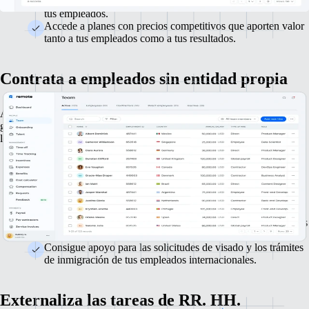
seleccionados por expertos para satisfacer las necesidades de
tus empleados.
Accede a planes con precios competitivos que aporten valor
tanto a tus empleados como a tus resultados.
Contrata a empleados sin entidad propia
Amplía tu equipo en EE. UU. y en todo el mundo sin tener que
gestionar registros locales ni abrir entidades internacionales. Contrata
legalmente a empleados en casi cualquier parte del mundo.
Garantiza el cumplimiento normativo de tus procesos de
contratación en diferentes países.
Genera contratos de trabajo adaptados y que cumplan las
leyes y normativas locales.
Gestiona las nóminas, los impuestos y las prestaciones de tus
empleados globales desde una única plataforma.
Consigue apoyo para las solicitudes de visado y los trámites
de inmigración de tus empleados internacionales.
Externaliza las tareas de RR. HH.