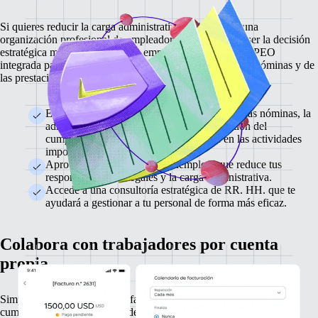
Si quieres reducir la carga administrativa, trabajar con una
organización profesional de empleadores (PEO) puede ser la decisión
estratégica más acertada para tu empresa. Utiliza nuestra PEO
integrada para externalizar la gestión de RR. HH., de las nóminas y de
las prestaciones.
Externaliza las tareas de RR. HH., incluidas las nóminas, la
administración de las prestaciones y la gestión del
cumplimiento normativo, para centrarte en las actividades
importantes de la empresa.
Aprovecha el modelo de pluriempleo, que reduce tus
responsabilidades legales y la carga administrativa.
Accede a una consultoría estratégica de RR. HH. que te
ayudará a gestionar a tu personal de forma más eficaz.
Colabora con trabajadores por cuenta
propia
Simplifica la contratación, la facturación y los pagos, y garantiza el
cumplimiento de las normas de Hacienda que protegen contra los