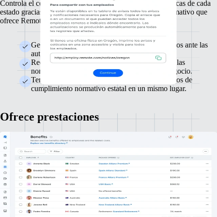
Controla el complejo panorama de las normativas específicas de cada
estado gracias al apoyo integral para el cumplimiento normativo que
ofrece Remote.
Gestiona automáticamente los registros necesarios ante las
autoridades laborales y fiscales de cada estado.
Recibe alertas en tiempo real de los cambios en las
normativas estatales que puedan afectar a tu negocio.
Ten organizados y accede a todos tus documentos de
cumplimiento normativo estatal en un mismo lugar.
Ofrece prestaciones
Capta y retén a los mejores talentos con paquetes de prestaciones
competitivos y completos. Personaliza las ofertas para poder captar,
retener y satisfacer las necesidades plurales de tu personal.
Te ayudaremos a sortear las complejidades de las
prestaciones en EE. UU. para que puedas ahorrar tiempo y
esfuerzo.
Elige entre un montón de planes de salud, vida y 401(k)