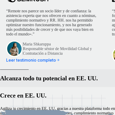
“Remote nos parece un socio líder y de confianza: la
“
asistencia experta que nos ofrecen en cuanto a nóminas,
f
cumplimiento normativo y RR. HH. nos ha permitido
m
optimizar nuestro funcionamiento, y nos ha generado
ap
más posibilidades de crecer y de que nos vaya bien en
c
todo el mundo».”
t
Maria Shkaruppa
Responsable sénior de Movilidad Global y
Contratación a Distancia
Leer testimonio completo
Alcanza todo tu potencial en EE. UU.
Crece en EE. UU.
Agiliza tu crecimiento en EE. UU. gracias a nuestra plataforma todo en
uno para la gestión de nóminas, prestaciones, cumplimiento normativo