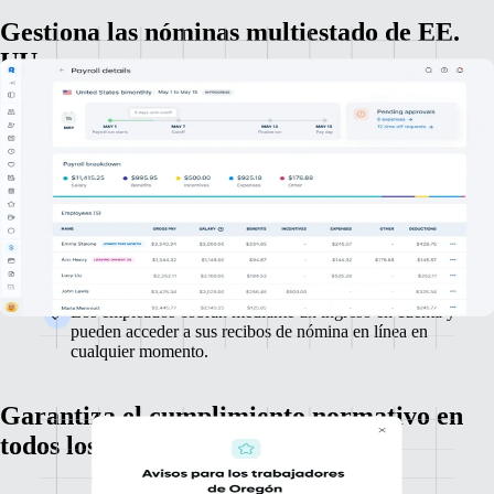
Gestiona las nóminas multiestado de EE.
UU.
Tendría que ser fácil gestionar las nóminas en EE. UU. Y ya puede
serlo. Remote garantiza la precisión, el cumplimiento normativo y la
eficacia en todo momento.
Gestionamos automáticamente los cálculos de impuestos
estatales y federales, con garantía de cumplimiento
normativo y precisión.
Te facilitamos la gestión de ciclos de nóminas mensuales o
quincenales con un esfuerzo mínimo.
Los empleados cobran mediante un ingreso en cuenta y
pueden acceder a sus recibos de nómina en línea en
cualquier momento.
Garantiza el cumplimiento normativo en
todos los estados