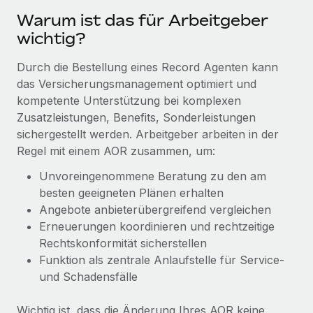
Events
Tools
Warum ist das für Arbeitgeber
Partner werden
Newsroom
wichtig?
Entdecke die Möglichkeiten einer Partnerschaft
DIENSTLEISTUNGEN
Informationen zu Gehältern und Qualifikationen
Durch die Bestellung eines Record Agenten kann
Remote Build
Demnächst verfügbar
Frag unsere Expert:innen
das Versicherungsmanagement optimiert und
Beratung zu Integrationen und KI-Automatisierung
Insights Center
Hilfe von Expert:innen für globale HR & Compliance
kompetente Unterstützung bei komplexen
Zusatzleistungen, Benefits, Sonderleistungen
Hol dir Unterstützung
Background-Checks
FALLSTUDIEN
sichergestellt werden. Arbeitgeber arbeiten in der
Einfacheres Bewerber:innen-Screening
Alle Ressourcen anzeigen
Regel mit einem AOR zusammen, um:
So hat der KI-Vorreiter Weaviate sein Team mit
Remote um 120 % vergrößert
Unvoreingenommene Beratung zu den am
Compliance Watchtower
besten geeigneten Plänen erhalten
Lückenlose Compliance
BLOG
Weaviate auf einen Blick Weaviate entwickelt KI-basierte
Angebote anbieterübergreifend vergleichen
Open-Source-Infrastrukturen. Das...
Globale Payroll
Geräteverwaltung
Erneuerungen koordinieren und rechtzeitige
Globale Bereitstellung und Verfolgung von IT-
Mehr erfahren
Rechtskonformität sicherstellen
EOR und PEO
Geräten
Funktion als zentrale Anlaufstelle für Service-
Contractor Management
und Schadensfälle
Gründung von Niederlassungen
Strategische Partnerschaft zwischen
Steuern
Schnelle, rechtssichere Gründung von
Reverse Tech und Remote für Contractor
Wichtig ist, dass die Änderung Ihres AOR keine