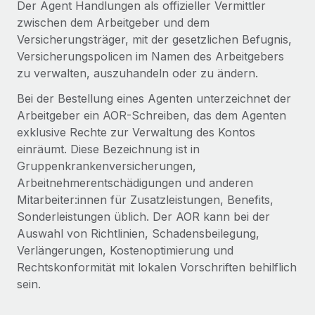
Der Agent Handlungen als offizieller Vermittler
Globales Onboarding und Verwalten von
Gesamtbeschäftigungskosten
zwischen dem Arbeitgeber und dem
Anmelden
Freelancer:innen
Nederlands
Versicherungsträger, mit der gesetzlichen Befugnis,
WACHSTUMSPHASE
Honorarzahlungen berechnen
PEO
Versicherungspolicen im Namen des Arbeitgebers
Français
Informationen zu möglichen Währungen und
Startups
Auslagern von komplexen HR-Aufgaben
zu verwalten, auszuhandeln oder zu ändern.
Abwicklungsfristen für globale Freelancer:innen
Agile HR- und Payroll-Lösungen für wachsende
Deutsch
Unternehmen
Bei der Bestellung eines Agenten unterzeichnet der
Arbeitgeber ein AOR-Schreiben, das dem Agenten
INFRASTRUKTUR
LERNEN MIT REMOTE
Mittelstand
Español
exklusive Rechte zur Verwaltung des Kontos
Remote Embedded
Maßgeschneiderte HR-Lösungen, um Teams zu
Forschung und Leitfäden
einräumt. Diese Bezeichnung ist in
Nahtlose Integration der HR in bestehende Abläufe
vergrößern
Italiano
Gruppenkrankenversicherungen,
Fallstudien
Arbeitnehmerentschädigungen und anderen
Plattform
Enterprise
Português (Portugal)
Mitarbeiter:innen für Zusatzleistungen, Benefits,
Integrierte HR-Kernfunktionen für dein Team
HR-Glossar
Globale HR für Konzerne und Großunternehmen
Sonderleistungen üblich. Der AOR kann bei der
Verknüpfen
Neu
日本語
Auswahl von Richtlinien, Schadensbeilegung,
Checklisten und Vorlagen
Verknüpfung beliebiger KI-Tools mit Remote über unser
Verlängerungen, Kostenoptimierung und
PARTNER WERDEN
Bibliothek für Stellenbeschreibungen
한국어
MCP
Rechtskonformität mit lokalen Vorschriften behilflich
Strategische Technologiepartner
sein.
Webinare
Integrationen
Flexible Einbettung von Global-HR-Funktionen in deine
中文（简体）
Plattform
Prozessoptimierung mit unverzichtbaren Business-