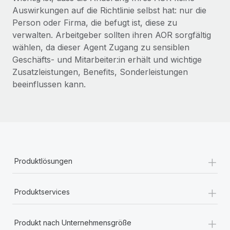
Management und Payroll
Niederlassungen
Auswirkungen auf die Richtlinie selbst hat: nur die
Den Blog erkunden
Reverse Tech auf einen Blick Das Gesundheits- und
Person oder Firma, die befugt ist, diese zu
Mobilität und Relocation
Wellness-Startup Reverse Tech hat das globale...
verwalten. Arbeitgeber sollten ihren AOR sorgfältig
Mühelose Relocation von Mitarbeiter:innen
wählen, da dieser Agent Zugang zu sensiblen
BLOG
Mehr erfahren
Geschäfts- und Mitarbeiter:in erhält und wichtige
Benefits
Zusatzleistungen, Benefits, Sonderleistungen
Neues zu Remote-Produkten: Integration mit
Mühelose Verwaltung von Benefits
Gusto und Zero und Contractor Management
beeinflussen kann.
Plus
Auch im neuen Jahr wollen wir bei Remote Unternehmen
aller Größen dabei unterstützen, die beste...
Mehr erfahren
+
Produktlösungen
Wie Phiture 55 Mitarbeiter:innen in 19 Ländern
+
mit Remote verwaltet
Produktservices
Phiture ist der unumstrittene Marktführer im Bereich der
Wachstumsberatung für mobile Apps. Das...
+
Produkt nach Unternehmensgröße