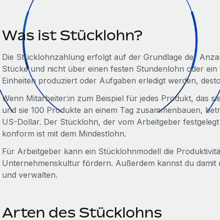
Was ist Stücklohn?
Die Stücklohnzahlung erfolgt auf der Grundlage der Anza
Stücke und nicht über einen festen Stundenlohn oder ein 
Einheiten produziert oder Aufgaben erledigt werden, desto
Wenn Mitarbeiter:in zum Beispiel für jedes Produkt, das 
und sie 100 Produkte an einem Tag zusammenbauen, betr
US-Dollar. Der Stücklohn, der vom Arbeitgeber festgelegt
konform ist mit dem Mindestlohn.
Für Arbeitgeber kann ein Stücklohnmodell die Produktivitä
Unternehmenskultur fördern. Außerdem kannst du damit di
und verwalten.
Arten des Stücklohns