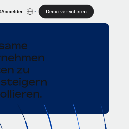
Anmelden
Demo vereinbaren
ksame
ernehmen
ten zu
 steigern
llieren.