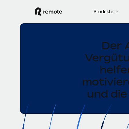
Produkte
Der 
Vergütu
helfe
motivier
und die