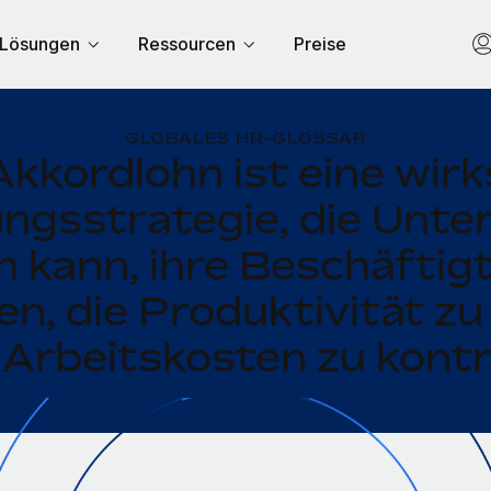
Lösungen
Ressourcen
Preise
GLOBALES HR-GLOSSAR
Akkordlohn ist eine wir
ngsstrategie, die Unt
n kann, ihre Beschäftig
en, die Produktivität zu
 Arbeitskosten zu kontro