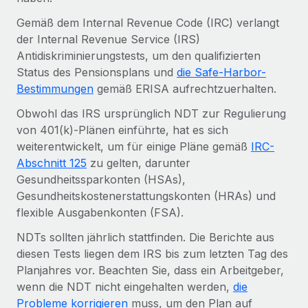
Events
Tools
Partner werden
Gemäß dem Internal Revenue Code (IRC) verlangt
Newsroom
Entdecke die Möglichkeiten einer Partnerschaft
der Internal Revenue Service (IRS)
Antidiskriminierungstests, um den qualifizierten
DIENSTLEISTUNGEN
Informationen zu Gehältern und Qualifikationen
Remote Build
Demnächst verfügbar
Status des Pensionsplans und
die Safe-Harbor-
Frag unsere Expert:innen
Beratung zu Integrationen und KI-Automatisierung
Bestimmungen
gemäß ERISA aufrechtzuerhalten.
Insights Center
Hilfe von Expert:innen für globale HR & Compliance
Obwohl das IRS ursprünglich NDT zur Regulierung
Hol dir Unterstützung
Background-Checks
FALLSTUDIEN
von 401(k)-Plänen einführte, hat es sich
Einfacheres Bewerber:innen-Screening
weiterentwickelt, um für einige Pläne gemäß
Alle Ressourcen anzeigen
IRC-
So hat der KI-Vorreiter Weaviate sein Team mit
Abschnitt 125
zu gelten, darunter
Remote um 120 % vergrößert
Compliance Watchtower
Gesundheitssparkonten (HSAs),
Lückenlose Compliance
BLOG
Gesundheitskostenerstattungskonten (HRAs) und
Weaviate auf einen Blick Weaviate entwickelt KI-basierte
flexible Ausgabenkonten (FSA).
Open-Source-Infrastrukturen. Das...
Globale Payroll
Geräteverwaltung
NDTs sollten jährlich stattfinden. Die Berichte aus
Globale Bereitstellung und Verfolgung von IT-
Mehr erfahren
EOR und PEO
diesen Tests liegen dem IRS bis zum letzten Tag des
Geräten
Planjahres vor. Beachten Sie, dass ein Arbeitgeber,
Contractor Management
Gründung von Niederlassungen
wenn die NDT nicht eingehalten werden,
die
Strategische Partnerschaft zwischen
Steuern
Schnelle, rechtssichere Gründung von
Reverse Tech und Remote für Contractor
Probleme korrigieren
muss, um den Plan auf