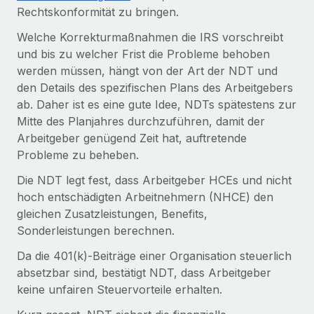
Management und Payroll
Niederlassungen
Rechtskonformität zu bringen.
Den Blog erkunden
Reverse Tech auf einen Blick Das Gesundheits- und
Welche Korrekturmaßnahmen die IRS vorschreibt
Mobilität und Relocation
Wellness-Startup Reverse Tech hat das globale...
und bis zu welcher Frist die Probleme behoben
Mühelose Relocation von Mitarbeiter:innen
BLOG
werden müssen, hängt von der Art der NDT und
Mehr erfahren
den Details des spezifischen Plans des Arbeitgebers
Benefits
Neues zu Remote-Produkten: Integration mit
ab. Daher ist es eine gute Idee, NDTs spätestens zur
Mühelose Verwaltung von Benefits
Gusto und Zero und Contractor Management
Mitte des Planjahres durchzuführen, damit der
Plus
Arbeitgeber genügend Zeit hat, auftretende
Auch im neuen Jahr wollen wir bei Remote Unternehmen
Probleme zu beheben.
aller Größen dabei unterstützen, die beste...
Die NDT legt fest, dass Arbeitgeber HCEs und nicht
Mehr erfahren
hoch entschädigten Arbeitnehmern (NHCE) den
gleichen Zusatzleistungen, Benefits,
Sonderleistungen berechnen.
Wie Phiture 55 Mitarbeiter:innen in 19 Ländern
mit Remote verwaltet
Da die 401(k)-Beiträge einer Organisation steuerlich
absetzbar sind, bestätigt NDT, dass Arbeitgeber
Phiture ist der unumstrittene Marktführer im Bereich der
keine unfairen Steuervorteile erhalten.
Wachstumsberatung für mobile Apps. Das...