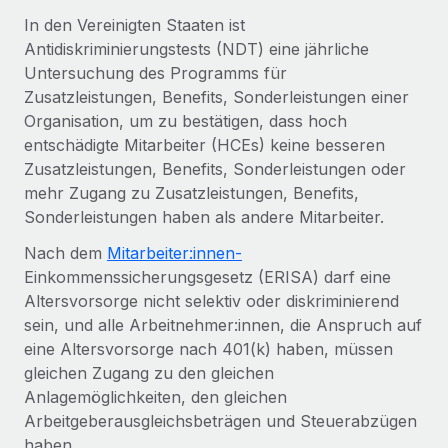
Globales Onboarding und Verwalten von
Gesamtbeschäftigungskosten
In den Vereinigten Staaten ist
Anmelden
Freelancer:innen
Nederlands
Antidiskriminierungstests (NDT) eine jährliche
WACHSTUMSPHASE
Honorarzahlungen berechnen
Untersuchung des Programms für
PEO
Français
Informationen zu möglichen Währungen und
Startups
Zusatzleistungen, Benefits, Sonderleistungen einer
Auslagern von komplexen HR-Aufgaben
Abwicklungsfristen für globale Freelancer:innen
Agile HR- und Payroll-Lösungen für wachsende
Organisation, um zu bestätigen, dass hoch
Deutsch
Unternehmen
entschädigte Mitarbeiter (HCEs) keine besseren
INFRASTRUKTUR
Zusatzleistungen, Benefits, Sonderleistungen oder
LERNEN MIT REMOTE
Mittelstand
Español
mehr Zugang zu Zusatzleistungen, Benefits,
Remote Embedded
Maßgeschneiderte HR-Lösungen, um Teams zu
Forschung und Leitfäden
Sonderleistungen haben als andere Mitarbeiter.
Nahtlose Integration der HR in bestehende Abläufe
vergrößern
Italiano
Fallstudien
Nach dem
Mitarbeiter:innen-
Plattform
Enterprise
Einkommenssicherungsgesetz (ERISA) darf eine
Português (Portugal)
Integrierte HR-Kernfunktionen für dein Team
HR-Glossar
Globale HR für Konzerne und Großunternehmen
Altersvorsorge nicht selektiv oder diskriminierend
sein, und alle Arbeitnehmer:innen, die Anspruch auf
Verknüpfen
Neu
日本語
Checklisten und Vorlagen
eine Altersvorsorge nach 401(k) haben, müssen
Verknüpfung beliebiger KI-Tools mit Remote über unser
PARTNER WERDEN
gleichen Zugang zu den gleichen
Bibliothek für Stellenbeschreibungen
한국어
MCP
Strategische Technologiepartner
Anlagemöglichkeiten, den gleichen
Webinare
Integrationen
Flexible Einbettung von Global-HR-Funktionen in deine
Arbeitgeberausgleichsbeträgen und Steuerabzügen
中文（简体）
Plattform
Prozessoptimierung mit unverzichtbaren Business-
haben.