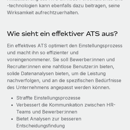
Management und Payroll
Niederlassungen
-technologien kann ebenfalls dazu beitragen, seine
Den Blog erkunden
Wirksamkeit aufrechtzuerhalten.
Reverse Tech auf einen Blick Das Gesundheits- und
Mobilität und Relocation
Wellness-Startup Reverse Tech hat das globale...
Mühelose Relocation von Mitarbeiter:innen
BLOG
Mehr erfahren
Wie sieht ein effektiver ATS aus?
Benefits
Neues zu Remote-Produkten: Integration mit
Mühelose Verwaltung von Benefits
Ein effektives ATS optimiert den Einstellungsprozess
Gusto und Zero und Contractor Management
Plus
und macht ihn so effizienter und
voreingenommener. Sie soll Bewerber:innen und
Auch im neuen Jahr wollen wir bei Remote Unternehmen
Recruiter:innen eine nahtlose Benutzer:in bieten,
aller Größen dabei unterstützen, die beste...
solide Datenanalysen bieten, um die Leistung
Mehr erfahren
nachverfolgen, und an die spezifischen Bedürfnisse
des Unternehmens angepasst werden können.
Straffte Einstellungsprozesse
Wie Phiture 55 Mitarbeiter:innen in 19 Ländern
Verbessert die Kommunikation zwischen HR-
mit Remote verwaltet
Teams und Bewerber:innen
Phiture ist der unumstrittene Marktführer im Bereich der
Bietet Analysen zur besseren
Wachstumsberatung für mobile Apps. Das...
Entscheidungsfindung