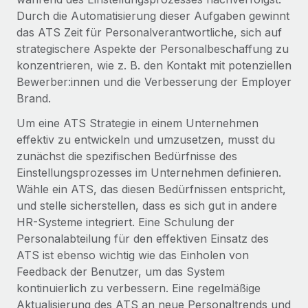
Events
Tools
Durch die Automatisierung dieser Aufgaben gewinnt
Partner werden
das ATS Zeit für Personalverantwortliche, sich auf
Newsroom
Entdecke die Möglichkeiten einer Partnerschaft
strategischere Aspekte der Personalbeschaffung zu
DIENSTLEISTUNGEN
Informationen zu Gehältern und Qualifikationen
konzentrieren, wie z. B. den Kontakt mit potenziellen
Remote Build
Demnächst verfügbar
Frag unsere Expert:innen
Bewerber:innen und die Verbesserung der Employer
Beratung zu Integrationen und KI-Automatisierung
Insights Center
Hilfe von Expert:innen für globale HR & Compliance
Brand.
Hol dir Unterstützung
Um eine ATS Strategie in einem Unternehmen
Background-Checks
FALLSTUDIEN
effektiv zu entwickeln und umzusetzen, musst du
Einfacheres Bewerber:innen-Screening
Alle Ressourcen anzeigen
zunächst die spezifischen Bedürfnisse des
So hat der KI-Vorreiter Weaviate sein Team mit
Einstellungsprozesses im Unternehmen definieren.
Remote um 120 % vergrößert
Compliance Watchtower
Wähle ein ATS, das diesen Bedürfnissen entspricht,
Lückenlose Compliance
BLOG
Weaviate auf einen Blick Weaviate entwickelt KI-basierte
und stelle sicherstellen, dass es sich gut in andere
Open-Source-Infrastrukturen. Das...
Globale Payroll
Geräteverwaltung
HR-Systeme integriert. Eine Schulung der
Globale Bereitstellung und Verfolgung von IT-
Personalabteilung für den effektiven Einsatz des
Mehr erfahren
EOR und PEO
Geräten
ATS ist ebenso wichtig wie das Einholen von
Contractor Management
Feedback der Benutzer, um das System
Gründung von Niederlassungen
kontinuierlich zu verbessern. Eine regelmäßige
Strategische Partnerschaft zwischen
Steuern
Schnelle, rechtssichere Gründung von
Reverse Tech und Remote für Contractor
Aktualisierung des ATS an neue Personaltrends und