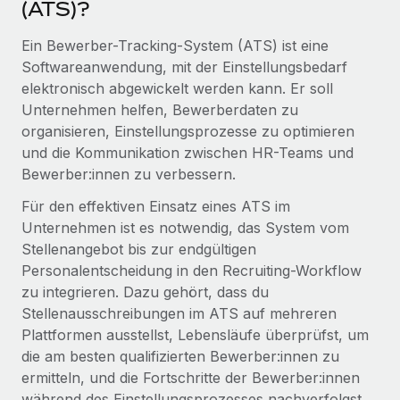
(ATS)?
Globales Onboarding und Verwalten von
Gesamtbeschäftigungskosten
Anmelden
Freelancer:innen
Nederlands
Ein Bewerber-Tracking-System (ATS) ist eine
WACHSTUMSPHASE
Honorarzahlungen berechnen
PEO
Softwareanwendung, mit der Einstellungsbedarf
Français
Informationen zu möglichen Währungen und
Startups
elektronisch abgewickelt werden kann. Er soll
Auslagern von komplexen HR-Aufgaben
Abwicklungsfristen für globale Freelancer:innen
Agile HR- und Payroll-Lösungen für wachsende
Unternehmen helfen, Bewerberdaten zu
Deutsch
Unternehmen
organisieren, Einstellungsprozesse zu optimieren
INFRASTRUKTUR
und die Kommunikation zwischen HR-Teams und
LERNEN MIT REMOTE
Mittelstand
Español
Bewerber:innen zu verbessern.
Remote Embedded
Maßgeschneiderte HR-Lösungen, um Teams zu
Forschung und Leitfäden
Nahtlose Integration der HR in bestehende Abläufe
vergrößern
Italiano
Für den effektiven Einsatz eines ATS im
Fallstudien
Unternehmen ist es notwendig, das System vom
Plattform
Enterprise
Português (Portugal)
Stellenangebot bis zur endgültigen
Integrierte HR-Kernfunktionen für dein Team
HR-Glossar
Globale HR für Konzerne und Großunternehmen
Personalentscheidung in den Recruiting-Workflow
Verknüpfen
Neu
日本語
zu integrieren. Dazu gehört, dass du
Checklisten und Vorlagen
Stellenausschreibungen im ATS auf mehreren
Verknüpfung beliebiger KI-Tools mit Remote über unser
PARTNER WERDEN
Bibliothek für Stellenbeschreibungen
한국어
Plattformen ausstellst, Lebensläufe überprüfst, um
MCP
Strategische Technologiepartner
die am besten qualifizierten Bewerber:innen zu
Webinare
Integrationen
Flexible Einbettung von Global-HR-Funktionen in deine
中文（简体）
ermitteln, und die Fortschritte der Bewerber:innen
Plattform
Prozessoptimierung mit unverzichtbaren Business-
während des Einstellungsprozesses nachverfolgst.