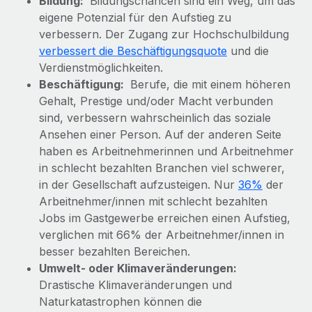
Bildung:
Bildungschancen sind ein Weg, um das
Events
Tools
eigene Potenzial für den Aufstieg zu
Partner werden
Newsroom
verbessern. Der Zugang zur Hochschulbildung
Entdecke die Möglichkeiten einer Partnerschaft
verbessert die Beschäftigungsquote
und die
DIENSTLEISTUNGEN
Informationen zu Gehältern und Qualifikationen
Remote Build
Demnächst verfügbar
Verdienstmöglichkeiten.
Frag unsere Expert:innen
Beschäftigung:
Beratung zu Integrationen und KI-Automatisierung
Berufe, die mit einem höheren
Insights Center
Hilfe von Expert:innen für globale HR & Compliance
Gehalt, Prestige und/oder Macht verbunden
sind, verbessern wahrscheinlich das soziale
Hol dir Unterstützung
Background-Checks
FALLSTUDIEN
Ansehen einer Person. Auf der anderen Seite
Einfacheres Bewerber:innen-Screening
Alle Ressourcen anzeigen
haben es Arbeitnehmerinnen und Arbeitnehmer
So hat der KI-Vorreiter Weaviate sein Team mit
in schlecht bezahlten Branchen viel schwerer,
Remote um 120 % vergrößert
Compliance Watchtower
in der Gesellschaft aufzusteigen. Nur
36%
der
Lückenlose Compliance
BLOG
Weaviate auf einen Blick Weaviate entwickelt KI-basierte
Arbeitnehmer/innen mit schlecht bezahlten
Open-Source-Infrastrukturen. Das...
Globale Payroll
Jobs im Gastgewerbe erreichen einen Aufstieg,
Geräteverwaltung
verglichen mit 66% der Arbeitnehmer/innen in
Globale Bereitstellung und Verfolgung von IT-
Mehr erfahren
EOR und PEO
besser bezahlten Bereichen.
Geräten
Umwelt- oder Klimaveränderungen:
Contractor Management
Drastische Klimaveränderungen und
Gründung von Niederlassungen
Strategische Partnerschaft zwischen
Naturkatastrophen können die
Steuern
Schnelle, rechtssichere Gründung von
Reverse Tech und Remote für Contractor