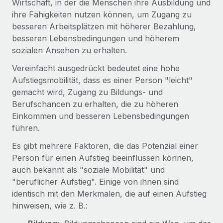
Wirtschaft, in der die Menschen ihre Ausbildung und
Globales Onboarding und Verwalten von
Gesamtbeschäftigungskosten
ihre Fähigkeiten nutzen können, um Zugang zu
Anmelden
Freelancer:innen
Nederlands
besseren Arbeitsplätzen mit höherer Bezahlung,
WACHSTUMSPHASE
Honorarzahlungen berechnen
PEO
besseren Lebensbedingungen und höherem
Français
Informationen zu möglichen Währungen und
Startups
Auslagern von komplexen HR-Aufgaben
sozialen Ansehen zu erhalten.
Abwicklungsfristen für globale Freelancer:innen
Agile HR- und Payroll-Lösungen für wachsende
Deutsch
Vereinfacht ausgedrückt bedeutet eine hohe
Unternehmen
Aufstiegsmobilität, dass es einer Person "leicht"
INFRASTRUKTUR
LERNEN MIT REMOTE
Mittelstand
Español
gemacht wird, Zugang zu Bildungs- und
Remote Embedded
Maßgeschneiderte HR-Lösungen, um Teams zu
Berufschancen zu erhalten, die zu höheren
Forschung und Leitfäden
Nahtlose Integration der HR in bestehende Abläufe
vergrößern
Italiano
Einkommen und besseren Lebensbedingungen
Fallstudien
führen.
Plattform
Enterprise
Português (Portugal)
Integrierte HR-Kernfunktionen für dein Team
HR-Glossar
Es gibt mehrere Faktoren, die das Potenzial einer
Globale HR für Konzerne und Großunternehmen
Person für einen Aufstieg beeinflussen können,
Verknüpfen
Neu
日本語
Checklisten und Vorlagen
auch bekannt als "soziale Mobilität" und
Verknüpfung beliebiger KI-Tools mit Remote über unser
PARTNER WERDEN
"beruflicher Aufstieg". Einige von ihnen sind
Bibliothek für Stellenbeschreibungen
한국어
MCP
identisch mit den Merkmalen, die auf einen Aufstieg
Strategische Technologiepartner
hinweisen, wie z. B.:
Webinare
Integrationen
Flexible Einbettung von Global-HR-Funktionen in deine
中文（简体）
Plattform
Prozessoptimierung mit unverzichtbaren Business-