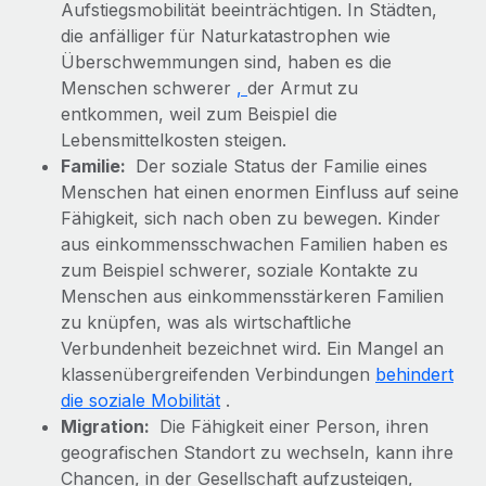
Management und Payroll
Aufstiegsmobilität beeinträchtigen. In Städten,
Niederlassungen
Den Blog erkunden
die anfälliger für Naturkatastrophen wie
Reverse Tech auf einen Blick Das Gesundheits- und
Mobilität und Relocation
Überschwemmungen sind, haben es die
Wellness-Startup Reverse Tech hat das globale...
Menschen schwerer
,
der Armut zu
Mühelose Relocation von Mitarbeiter:innen
BLOG
Mehr erfahren
entkommen, weil zum Beispiel die
Benefits
Lebensmittelkosten steigen.
Neues zu Remote-Produkten: Integration mit
Mühelose Verwaltung von Benefits
Familie:
Der soziale Status der Familie eines
Gusto und Zero und Contractor Management
Menschen hat einen enormen Einfluss auf seine
Plus
Fähigkeit, sich nach oben zu bewegen. Kinder
Auch im neuen Jahr wollen wir bei Remote Unternehmen
aus einkommensschwachen Familien haben es
aller Größen dabei unterstützen, die beste...
zum Beispiel schwerer, soziale Kontakte zu
Menschen aus einkommensstärkeren Familien
Mehr erfahren
zu knüpfen, was als wirtschaftliche
Verbundenheit bezeichnet wird. Ein Mangel an
Wie Phiture 55 Mitarbeiter:innen in 19 Ländern
klassenübergreifenden Verbindungen
behindert
mit Remote verwaltet
die soziale Mobilität
.
Migration:
Die Fähigkeit einer Person, ihren
Phiture ist der unumstrittene Marktführer im Bereich der
geografischen Standort zu wechseln, kann ihre
Wachstumsberatung für mobile Apps. Das...
Chancen, in der Gesellschaft aufzusteigen,