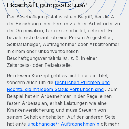
Globales Onboarding und Verwalten von
Beschäftigungsstatus?
Gesamtbeschäftigungskosten
Anmelden
Freelancer:innen
Nederlands
Der Beschäftigungsstatus ist ein Begriff, der die Art
WACHSTUMSPHASE
Honorarzahlungen berechnen
PEO
der Beziehung einer Person zu ihrer Arbeit oder zu
Français
Informationen zu möglichen Währungen und
Startups
Auslagern von komplexen HR-Aufgaben
der Organisation, für die sie arbeitet, definiert. Er
Abwicklungsfristen für globale Freelancer:innen
Agile HR- und Payroll-Lösungen für wachsende
bezieht sich darauf, ob eine Person Angestellter,
Deutsch
Unternehmen
Selbstständiger, Auftragnehmer oder Arbeitnehmer
INFRASTRUKTUR
in einem eher unkonventionellen
LERNEN MIT REMOTE
Mittelstand
Español
Remote Embedded
Beschäftigungsverhältnis ist, z. B. in einer
Maßgeschneiderte HR-Lösungen, um Teams zu
Forschung und Leitfäden
Nahtlose Integration der HR in bestehende Abläufe
Zeitarbeits- oder Teilzeitstelle.
vergrößern
Italiano
Fallstudien
Plattform
Bei diesem Konzept geht es nicht nur um Titel,
Enterprise
Português (Portugal)
sondern auch um die
Integrierte HR-Kernfunktionen für dein Team
rechtlichen Pflichten und
HR-Glossar
Globale HR für Konzerne und Großunternehmen
Rechte, die mit jedem Status verbunden sind
. Zum
Verknüpfen
Neu
日本語
Checklisten und Vorlagen
Beispiel hat ein Arbeitnehmer in der Regel einen
Verknüpfung beliebiger KI-Tools mit Remote über unser
festen Arbeitsplan, erhält Leistungen wie eine
PARTNER WERDEN
Bibliothek für Stellenbeschreibungen
한국어
MCP
Krankenversicherung und muss Steuern von
Strategische Technologiepartner
seinem Gehalt einbehalten. Auf der anderen Seite
Webinare
Integrationen
Flexible Einbettung von Global-HR-Funktionen in deine
中文（简体）
hat ein/e
unabhängige/r Auftragnehmer/in
oft mehr
Plattform
Prozessoptimierung mit unverzichtbaren Business-