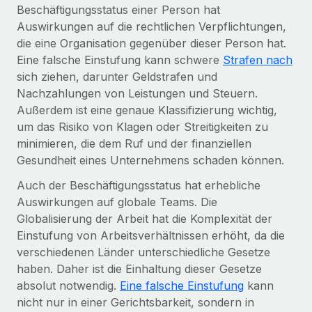
Management und Payroll
Beschäftigungsstatus einer Person hat
Niederlassungen
Den Blog erkunden
Auswirkungen auf die rechtlichen Verpflichtungen,
Reverse Tech auf einen Blick Das Gesundheits- und
Mobilität und Relocation
die eine Organisation gegenüber dieser Person hat.
Wellness-Startup Reverse Tech hat das globale...
Mühelose Relocation von Mitarbeiter:innen
Eine falsche Einstufung kann schwere
Strafen nach
BLOG
Mehr erfahren
sich ziehen, darunter Geldstrafen und
Benefits
Nachzahlungen von Leistungen und Steuern.
Neues zu Remote-Produkten: Integration mit
Mühelose Verwaltung von Benefits
Außerdem ist eine genaue Klassifizierung wichtig,
Gusto und Zero und Contractor Management
Plus
um das Risiko von Klagen oder Streitigkeiten zu
minimieren, die dem Ruf und der finanziellen
Auch im neuen Jahr wollen wir bei Remote Unternehmen
Gesundheit eines Unternehmens schaden können.
aller Größen dabei unterstützen, die beste...
Auch der Beschäftigungsstatus hat erhebliche
Mehr erfahren
Auswirkungen auf globale Teams. Die
Globalisierung der Arbeit hat die Komplexität der
Einstufung von Arbeitsverhältnissen erhöht, da die
Wie Phiture 55 Mitarbeiter:innen in 19 Ländern
verschiedenen Länder unterschiedliche Gesetze
mit Remote verwaltet
haben. Daher ist die Einhaltung dieser Gesetze
Phiture ist der unumstrittene Marktführer im Bereich der
absolut notwendig.
Eine falsche Einstufung
kann
Wachstumsberatung für mobile Apps. Das...
nicht nur in einer Gerichtsbarkeit, sondern in