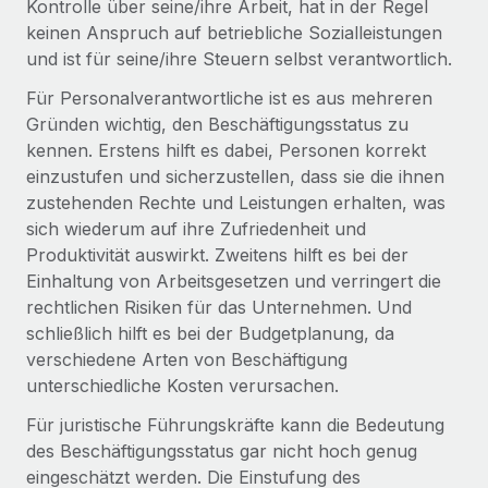
Kontrolle über seine/ihre Arbeit, hat in der Regel
Events
Tools
keinen Anspruch auf betriebliche Sozialleistungen
Partner werden
Newsroom
und ist für seine/ihre Steuern selbst verantwortlich.
Entdecke die Möglichkeiten einer Partnerschaft
DIENSTLEISTUNGEN
Für Personalverantwortliche ist es aus mehreren
Informationen zu Gehältern und Qualifikationen
Remote Build
Demnächst verfügbar
Gründen wichtig, den Beschäftigungsstatus zu
Frag unsere Expert:innen
Beratung zu Integrationen und KI-Automatisierung
Insights Center
kennen. Erstens hilft es dabei, Personen korrekt
Hilfe von Expert:innen für globale HR & Compliance
einzustufen und sicherzustellen, dass sie die ihnen
Hol dir Unterstützung
Background-Checks
zustehenden Rechte und Leistungen erhalten, was
FALLSTUDIEN
sich wiederum auf ihre Zufriedenheit und
Einfacheres Bewerber:innen-Screening
Alle Ressourcen anzeigen
So hat der KI-Vorreiter Weaviate sein Team mit
Produktivität auswirkt. Zweitens hilft es bei der
Remote um 120 % vergrößert
Compliance Watchtower
Einhaltung von Arbeitsgesetzen und verringert die
Lückenlose Compliance
BLOG
rechtlichen Risiken für das Unternehmen. Und
Weaviate auf einen Blick Weaviate entwickelt KI-basierte
schließlich hilft es bei der Budgetplanung, da
Open-Source-Infrastrukturen. Das...
Globale Payroll
Geräteverwaltung
verschiedene Arten von Beschäftigung
Globale Bereitstellung und Verfolgung von IT-
Mehr erfahren
EOR und PEO
unterschiedliche Kosten verursachen.
Geräten
Für juristische Führungskräfte kann die Bedeutung
Contractor Management
Gründung von Niederlassungen
des Beschäftigungsstatus gar nicht hoch genug
Strategische Partnerschaft zwischen
Steuern
eingeschätzt werden. Die Einstufung des
Schnelle, rechtssichere Gründung von
Reverse Tech und Remote für Contractor