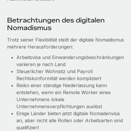
Management und Payroll
Niederlassungen
Den Blog erkunden
Reverse Tech auf einen Blick Das Gesundheits- und
Mobilität und Relocation
Betrachtungen des digitalen
Wellness-Startup Reverse Tech hat das globale...
Mühelose Relocation von Mitarbeiter:innen
Nomadismus
BLOG
Mehr erfahren
Benefits
Trotz seiner Flexibilität stellt der digitale Nomadismus
Neues zu Remote-Produkten: Integration mit
Mühelose Verwaltung von Benefits
Gusto und Zero und Contractor Management
mehrere Herausforderungen:
Plus
Arbeitsvisa und Einwanderungsbeschränkungen
Auch im neuen Jahr wollen wir bei Remote Unternehmen
variieren je nach Land
aller Größen dabei unterstützen, die beste...
Steuerlicher Wohnsitz und Payroll
Rechtskonformität werden kompliziert
Mehr erfahren
Risiko einer ständige Niederlassung kann
entstehen, wenn ein Remote Worker eines
Unternehmens lokale
Wie Phiture 55 Mitarbeiter:innen in 19 Ländern
mit Remote verwaltet
Unternehmensverpflichtungen auslöst
Einige Länder bieten jetzt digitale Nomadenvisa
Phiture ist der unumstrittene Marktführer im Bereich der
an, aber nicht alle Rollen oder Arbeitsarten sind
Wachstumsberatung für mobile Apps. Das...
qualifiziert