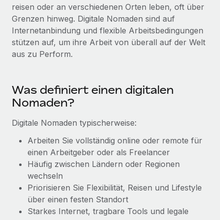
Globales Onboarding und Verwalten von
reisen oder an verschiedenen Orten leben, oft über
Gesamtbeschäftigungskosten
Anmelden
Freelancer:innen
Grenzen hinweg. Digitale Nomaden sind auf
Nederlands
WACHSTUMSPHASE
Internetanbindung und flexible Arbeitsbedingungen
Honorarzahlungen berechnen
PEO
stützen auf, um ihre Arbeit von überall auf der Welt
Français
Informationen zu möglichen Währungen und
Startups
Auslagern von komplexen HR-Aufgaben
aus zu Perform.
Abwicklungsfristen für globale Freelancer:innen
Agile HR- und Payroll-Lösungen für wachsende
Deutsch
Unternehmen
INFRASTRUKTUR
LERNEN MIT REMOTE
Mittelstand
Was definiert einen digitalen
Español
Remote Embedded
Maßgeschneiderte HR-Lösungen, um Teams zu
Nomaden?
Forschung und Leitfäden
Nahtlose Integration der HR in bestehende Abläufe
vergrößern
Italiano
Digitale Nomaden typischerweise:
Fallstudien
Plattform
Enterprise
Português (Portugal)
Arbeiten Sie vollständig online oder remote für
Integrierte HR-Kernfunktionen für dein Team
HR-Glossar
Globale HR für Konzerne und Großunternehmen
einen Arbeitgeber oder als Freelancer
Verknüpfen
Neu
日本語
Checklisten und Vorlagen
Häufig zwischen Ländern oder Regionen
Verknüpfung beliebiger KI-Tools mit Remote über unser
PARTNER WERDEN
wechseln
Bibliothek für Stellenbeschreibungen
한국어
MCP
Priorisieren Sie Flexibilität, Reisen und Lifestyle
Strategische Technologiepartner
über einen festen Standort
Webinare
Integrationen
Flexible Einbettung von Global-HR-Funktionen in deine
中文（简体）
Starkes Internet, tragbare Tools und legale
Plattform
Prozessoptimierung mit unverzichtbaren Business-