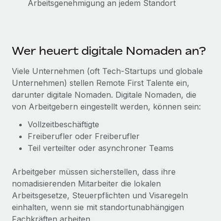
Arbeitsgenehmigung an jedem Standort
Events
Tools
Partner werden
Newsroom
Entdecke die Möglichkeiten einer Partnerschaft
DIENSTLEISTUNGEN
Informationen zu Gehältern und Qualifikationen
Remote Build
Demnächst verfügbar
Wer heuert digitale Nomaden an?
Frag unsere Expert:innen
Beratung zu Integrationen und KI-Automatisierung
Insights Center
Hilfe von Expert:innen für globale HR & Compliance
Viele Unternehmen (oft Tech-Startups und globale
Unternehmen) stellen Remote First Talente ein,
Hol dir Unterstützung
Background-Checks
FALLSTUDIEN
darunter digitale Nomaden. Digitale Nomaden, die
Einfacheres Bewerber:innen-Screening
Alle Ressourcen anzeigen
von Arbeitgebern eingestellt werden, können sein:
So hat der KI-Vorreiter Weaviate sein Team mit
Remote um 120 % vergrößert
Vollzeitbeschäftigte
Compliance Watchtower
Freiberufler oder Freiberufler
Lückenlose Compliance
BLOG
Weaviate auf einen Blick Weaviate entwickelt KI-basierte
Teil verteilter oder asynchroner Teams
Open-Source-Infrastrukturen. Das...
Globale Payroll
Geräteverwaltung
Globale Bereitstellung und Verfolgung von IT-
Arbeitgeber müssen sicherstellen, dass ihre
Mehr erfahren
EOR und PEO
Geräten
nomadisierenden Mitarbeiter die lokalen
Contractor Management
Arbeitsgesetze, Steuerpflichten und Visaregeln
Gründung von Niederlassungen
Strategische Partnerschaft zwischen
einhalten, wenn sie mit standortunabhängigen
Steuern
Schnelle, rechtssichere Gründung von
Reverse Tech und Remote für Contractor
Fachkräften arbeiten.