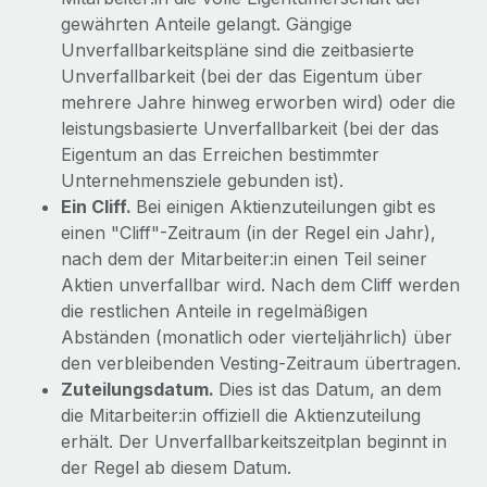
Events
Tools
gewährten Anteile gelangt. Gängige
Partner werden
Unverfallbarkeitspläne sind die zeitbasierte
Newsroom
Entdecke die Möglichkeiten einer Partnerschaft
Unverfallbarkeit (bei der das Eigentum über
DIENSTLEISTUNGEN
Informationen zu Gehältern und Qualifikationen
mehrere Jahre hinweg erworben wird) oder die
Remote Build
Demnächst verfügbar
Frag unsere Expert:innen
leistungsbasierte Unverfallbarkeit (bei der das
Beratung zu Integrationen und KI-Automatisierung
Insights Center
Hilfe von Expert:innen für globale HR & Compliance
Eigentum an das Erreichen bestimmter
Unternehmensziele gebunden ist).
Hol dir Unterstützung
Background-Checks
FALLSTUDIEN
Ein Cliff.
Bei einigen Aktienzuteilungen gibt es
Einfacheres Bewerber:innen-Screening
Alle Ressourcen anzeigen
einen "Cliff"-Zeitraum (in der Regel ein Jahr),
So hat der KI-Vorreiter Weaviate sein Team mit
nach dem der Mitarbeiter:in einen Teil seiner
Remote um 120 % vergrößert
Compliance Watchtower
Aktien unverfallbar wird. Nach dem Cliff werden
Lückenlose Compliance
BLOG
Weaviate auf einen Blick Weaviate entwickelt KI-basierte
die restlichen Anteile in regelmäßigen
Open-Source-Infrastrukturen. Das...
Abständen (monatlich oder vierteljährlich) über
Globale Payroll
Geräteverwaltung
den verbleibenden Vesting-Zeitraum übertragen.
Globale Bereitstellung und Verfolgung von IT-
Mehr erfahren
EOR und PEO
Zuteilungsdatum.
Dies ist das Datum, an dem
Geräten
die Mitarbeiter:in offiziell die Aktienzuteilung
Contractor Management
erhält. Der Unverfallbarkeitszeitplan beginnt in
Gründung von Niederlassungen
Strategische Partnerschaft zwischen
der Regel ab diesem Datum.
Steuern
Schnelle, rechtssichere Gründung von
Reverse Tech und Remote für Contractor