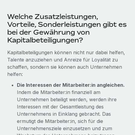
Management und Payroll
Niederlassungen
Den Blog erkunden
Reverse Tech auf einen Blick Das Gesundheits- und
Welche Zusatzleistungen,
Mobilität und Relocation
Wellness-Startup Reverse Tech hat das globale...
Vorteile, Sonderleistungen gibt es
Mühelose Relocation von Mitarbeiter:innen
BLOG
bei der Gewährung von
Mehr erfahren
Benefits
Kapitalbeteiligungen?
Neues zu Remote-Produkten: Integration mit
Mühelose Verwaltung von Benefits
Gusto und Zero und Contractor Management
Kapitalbeteiligungen können nicht nur dabei helfen,
Plus
Talente anzuziehen und Anreize für Loyalität zu
Auch im neuen Jahr wollen wir bei Remote Unternehmen
schaffen, sondern sie können auch Unternehmen
aller Größen dabei unterstützen, die beste...
helfen:
Mehr erfahren
Die Interessen der Mitarbeiter:in angleichen.
Indem die Mitarbeiter:in finanziell am
Unternehmen beteiligt werden, werden ihre
Wie Phiture 55 Mitarbeiter:innen in 19 Ländern
Interessen mit der Gesamtleistung des
mit Remote verwaltet
Unternehmens in Einklang gebracht. Das
Phiture ist der unumstrittene Marktführer im Bereich der
ermutigt die Mitarbeiter:in, sich für die
Wachstumsberatung für mobile Apps. Das...
Unternehmensziele einzusetzen und zum