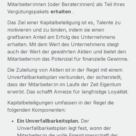
Globales Onboarding und Verwalten von
Mitarbeiter:innen (oder Berater:innen) als Teil ihres
Gesamtbeschäftigungskosten
Anmelden
Freelancer:innen
Vergütungspakets
erhalten
.
Nederlands
WACHSTUMSPHASE
Honorarzahlungen berechnen
Das Ziel einer Kapitalbeteiligung ist es, Talente zu
PEO
Français
Informationen zu möglichen Währungen und
Startups
motivieren und zu binden, indem sie einen
Auslagern von komplexen HR-Aufgaben
Abwicklungsfristen für globale Freelancer:innen
Agile HR- und Payroll-Lösungen für wachsende
greifbaren Anteil am Erfolg des Unternehmens
Deutsch
Unternehmen
erhalten. Mit dem Wert des Unternehmens steigt
INFRASTRUKTUR
auch der Wert der gewährten Aktien und bietet den
LERNEN MIT REMOTE
Mittelstand
Español
Mitarbeitern:in das Potenzial für finanzielle Gewinne.
Remote Embedded
Maßgeschneiderte HR-Lösungen, um Teams zu
Forschung und Leitfäden
Nahtlose Integration der HR in bestehende Abläufe
vergrößern
Die Zuteilung von Aktien ist in der Regel mit einem
Italiano
Fallstudien
Unverfallbarkeitsplan verbunden, der sicherstellt,
Plattform
Enterprise
dass der Mitarbeiter:in im Laufe der Zeit Eigentum
Português (Portugal)
Integrierte HR-Kernfunktionen für dein Team
HR-Glossar
Globale HR für Konzerne und Großunternehmen
erwirbt. Das schafft Anreize für langfristige Loyalität.
Verknüpfen
Neu
日本語
Checklisten und Vorlagen
Kapitalbeteiligungen umfassen in der Regel die
Verknüpfung beliebiger KI-Tools mit Remote über unser
PARTNER WERDEN
folgenden Komponenten:
Bibliothek für Stellenbeschreibungen
한국어
MCP
Strategische Technologiepartner
Ein Unverfallbarkeitsplan.
Der
Webinare
Integrationen
Flexible Einbettung von Global-HR-Funktionen in deine
Unverfallbarkeitsplan legt fest,
wann
der
中文（简体）
Plattform
Prozessoptimierung mit unverzichtbaren Business-
Mitarbeiter:in die volle Eigentümerschaft der