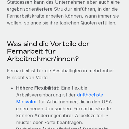
Stattdessen kann das Unternehmen aber auch eine
Events
Tools
ergebnisorientiertere Struktur einführen, in der die
Partner werden
Newsroom
Fernarbeitskräfte arbeiten können, wann immer sie
Entdecke die Möglichkeiten einer Partnerschaft
wollen, solange sie ihre täglichen Quoten erfüllen.
DIENSTLEISTUNGEN
Informationen zu Gehältern und Qualifikationen
Remote Build
Demnächst verfügbar
Frag unsere Expert:innen
Beratung zu Integrationen und KI-Automatisierung
Insights Center
Hilfe von Expert:innen für globale HR & Compliance
Was sind die Vorteile der
Hol dir Unterstützung
Fernarbeit für
Background-Checks
FALLSTUDIEN
Arbeitnehmer/innen?
Einfacheres Bewerber:innen-Screening
Alle Ressourcen anzeigen
So hat der KI-Vorreiter Weaviate sein Team mit
Fernarbeit ist für die Beschäftigten in mehrfacher
Remote um 120 % vergrößert
Compliance Watchtower
Hinsicht von Vorteil:
Lückenlose Compliance
BLOG
Weaviate auf einen Blick Weaviate entwickelt KI-basierte
Höhere Flexibilität:
Eine flexible
Open-Source-Infrastrukturen. Das...
Globale Payroll
Geräteverwaltung
Arbeitsvereinbarung ist der
dritthöchste
Globale Bereitstellung und Verfolgung von IT-
Mehr erfahren
EOR und PEO
Motivator
für Arbeitnehmer, die in den USA
Geräten
einen neuen Job suchen. Fernarbeitskräfte
Contractor Management
können Änderungen ihrer Arbeitszeiten, -
Gründung von Niederlassungen
Strategische Partnerschaft zwischen
muster oder -orte beantragen.
Steuern
Schnelle, rechtssichere Gründung von
Reverse Tech und Remote für Contractor