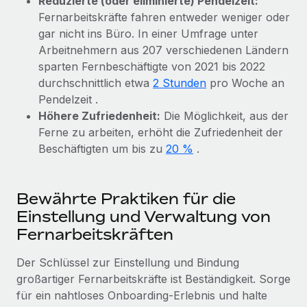
Reduzierte (oder eliminierte) Pendelzeit:
Management und Payroll
Niederlassungen
Fernarbeitskräfte fahren entweder weniger oder
Den Blog erkunden
Reverse Tech auf einen Blick Das Gesundheits- und
gar nicht ins Büro. In einer Umfrage unter
Mobilität und Relocation
Wellness-Startup Reverse Tech hat das globale...
Arbeitnehmern aus 207 verschiedenen Ländern
Mühelose Relocation von Mitarbeiter:innen
BLOG
sparten Fernbeschäftigte von 2021 bis 2022
Mehr erfahren
durchschnittlich etwa
2 Stunden
pro Woche an
Benefits
Neues zu Remote-Produkten: Integration mit
Pendelzeit .
Mühelose Verwaltung von Benefits
Gusto und Zero und Contractor Management
Höhere Zufriedenheit:
Die Möglichkeit, aus der
Plus
Ferne zu arbeiten, erhöht die Zufriedenheit der
Auch im neuen Jahr wollen wir bei Remote Unternehmen
Beschäftigten um bis zu
20 %
.
aller Größen dabei unterstützen, die beste...
Mehr erfahren
Bewährte Praktiken für die
Einstellung und Verwaltung von
Fernarbeitskräften
Wie Phiture 55 Mitarbeiter:innen in 19 Ländern
mit Remote verwaltet
Der Schlüssel zur Einstellung und Bindung
Phiture ist der unumstrittene Marktführer im Bereich der
großartiger Fernarbeitskräfte ist Beständigkeit. Sorge
Wachstumsberatung für mobile Apps. Das...
für ein nahtloses Onboarding-Erlebnis und halte