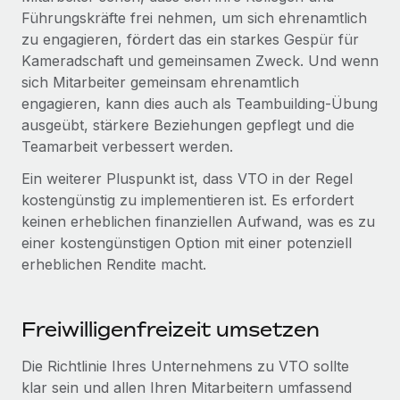
Management und Payroll
Niederlassungen
Führungskräfte frei nehmen, um sich ehrenamtlich
Den Blog erkunden
Reverse Tech auf einen Blick Das Gesundheits- und
zu engagieren, fördert das ein starkes Gespür für
Mobilität und Relocation
Wellness-Startup Reverse Tech hat das globale...
Kameradschaft und gemeinsamen Zweck. Und wenn
Mühelose Relocation von Mitarbeiter:innen
sich Mitarbeiter gemeinsam ehrenamtlich
BLOG
Mehr erfahren
engagieren, kann dies auch als Teambuilding-Übung
Benefits
ausgeübt, stärkere Beziehungen gepflegt und die
Neues zu Remote-Produkten: Integration mit
Mühelose Verwaltung von Benefits
Gusto und Zero und Contractor Management
Teamarbeit verbessert werden.
Plus
Ein weiterer Pluspunkt ist, dass VTO in der Regel
Auch im neuen Jahr wollen wir bei Remote Unternehmen
kostengünstig zu implementieren ist. Es erfordert
aller Größen dabei unterstützen, die beste...
keinen erheblichen finanziellen Aufwand, was es zu
einer kostengünstigen Option mit einer potenziell
Mehr erfahren
erheblichen Rendite macht.
Wie Phiture 55 Mitarbeiter:innen in 19 Ländern
mit Remote verwaltet
Freiwilligenfreizeit umsetzen
Phiture ist der unumstrittene Marktführer im Bereich der
Die Richtlinie Ihres Unternehmens zu VTO sollte
Wachstumsberatung für mobile Apps. Das...
klar sein und allen Ihren Mitarbeitern umfassend