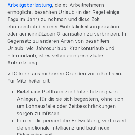
Globales Onboarding und Verwalten von
Arbeitgeberleistung
, die es Arbeitnehmern
Gesamtbeschäftigungskosten
Anmelden
Freelancer:innen
Nederlands
ermöglicht, bezahlten Urlaub (in der Regel einige
WACHSTUMSPHASE
Tage im Jahr) zu nehmen und diese Zeit
Honorarzahlungen berechnen
PEO
Français
ehrenamtlich bei einer Wohltätigkeitsorganisation
Informationen zu möglichen Währungen und
Startups
Auslagern von komplexen HR-Aufgaben
oder gemeinnützigen Organisation zu verbringen. Im
Abwicklungsfristen für globale Freelancer:innen
Agile HR- und Payroll-Lösungen für wachsende
Deutsch
Gegensatz zu anderen Arten von bezahltem
Unternehmen
Urlaub, wie Jahresurlaub, Krankenurlaub und
INFRASTRUKTUR
LERNEN MIT REMOTE
Mittelstand
Español
Elternurlaub, ist es selten eine gesetzliche
Remote Embedded
Maßgeschneiderte HR-Lösungen, um Teams zu
Anforderung.
Forschung und Leitfäden
Nahtlose Integration der HR in bestehende Abläufe
vergrößern
Italiano
VTO kann aus mehreren Gründen vorteilhaft sein.
Fallstudien
Plattform
Für Mitarbeiter gilt:
Enterprise
Português (Portugal)
Integrierte HR-Kernfunktionen für dein Team
HR-Glossar
Globale HR für Konzerne und Großunternehmen
Bietet eine Plattform zur Unterstützung von
Verknüpfen
Neu
日本語
Anliegen, für die sie sich begeistern, ohne sich
Checklisten und Vorlagen
Verknüpfung beliebiger KI-Tools mit Remote über unser
um Lohnausfälle oder Zeitbeschränkungen
PARTNER WERDEN
Bibliothek für Stellenbeschreibungen
한국어
MCP
sorgen zu müssen
Strategische Technologiepartner
Fördert die persönliche Entwicklung, verbessert
Webinare
Integrationen
Flexible Einbettung von Global-HR-Funktionen in deine
中文（简体）
die emotionale Intelligenz und baut neue
Plattform
Prozessoptimierung mit unverzichtbaren Business-