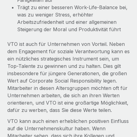
Fähigkeiten auf
Events
Tools
Trägt zu einer besseren Work-Life-Balance bei,
Partner werden
was zu weniger Stress, erhöhter
Newsroom
Entdecke die Möglichkeiten einer Partnerschaft
Arbeitszufriedenheit und einer allgemeinen
DIENSTLEISTUNGEN
Informationen zu Gehältern und Qualifikationen
Steigerung der Moral und Produktivität führt
Remote Build
Demnächst verfügbar
Frag unsere Expert:innen
Beratung zu Integrationen und KI-Automatisierung
Insights Center
Hilfe von Expert:innen für globale HR & Compliance
VTO ist auch für Unternehmen von Vorteil. Neben
dem Engagement für soziale Verantwortung kann es
Hol dir Unterstützung
Background-Checks
FALLSTUDIEN
ein nützliches strategisches Instrument sein, um
Einfacheres Bewerber:innen-Screening
Alle Ressourcen anzeigen
Top-Talente zu gewinnen und zu halten. Dies gilt
So hat der KI-Vorreiter Weaviate sein Team mit
insbesondere für jüngere Generationen, die großen
Remote um 120 % vergrößert
Compliance Watchtower
Wert auf Corporate Social Responsibility legen.
Lückenlose Compliance
BLOG
Weaviate auf einen Blick Weaviate entwickelt KI-basierte
Mitarbeiter in diesen Altersgruppen möchten oft für
Open-Source-Infrastrukturen. Das...
Globale Payroll
Unternehmen arbeiten, die sich an ihren Werten
Geräteverwaltung
orientieren, und VTO ist eine großartige Möglichkeit,
Globale Bereitstellung und Verfolgung von IT-
Mehr erfahren
EOR und PEO
dafür zu werben, dass Sie diese Werte teilen.
Geräten
Contractor Management
VTO kann auch einen erheblichen positiven Einfluss
Gründung von Niederlassungen
Strategische Partnerschaft zwischen
auf die Unternehmenskultur haben. Wenn
Steuern
Schnelle, rechtssichere Gründung von
Reverse Tech und Remote für Contractor
Mitarbeiter sehen, dass sich ihre Kollegen und