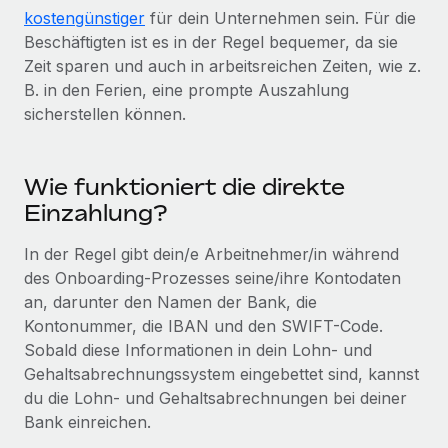
Events
Tools
kostengünstiger
für dein Unternehmen sein. Für die
Partner werden
Beschäftigten ist es in der Regel bequemer, da sie
Newsroom
Entdecke die Möglichkeiten einer Partnerschaft
Zeit sparen und auch in arbeitsreichen Zeiten, wie z.
DIENSTLEISTUNGEN
B. in den Ferien, eine prompte Auszahlung
Informationen zu Gehältern und Qualifikationen
Remote Build
Demnächst verfügbar
sicherstellen können.
Frag unsere Expert:innen
Beratung zu Integrationen und KI-Automatisierung
Insights Center
Hilfe von Expert:innen für globale HR & Compliance
Hol dir Unterstützung
Wie funktioniert die direkte
Background-Checks
FALLSTUDIEN
Einzahlung?
Einfacheres Bewerber:innen-Screening
Alle Ressourcen anzeigen
So hat der KI-Vorreiter Weaviate sein Team mit
Remote um 120 % vergrößert
Compliance Watchtower
In der Regel gibt dein/e Arbeitnehmer/in während
des Onboarding-Prozesses seine/ihre Kontodaten
Lückenlose Compliance
BLOG
Weaviate auf einen Blick Weaviate entwickelt KI-basierte
an, darunter den Namen der Bank, die
Open-Source-Infrastrukturen. Das...
Globale Payroll
Geräteverwaltung
Kontonummer, die IBAN und den SWIFT-Code.
Globale Bereitstellung und Verfolgung von IT-
Mehr erfahren
Sobald diese Informationen in dein Lohn- und
EOR und PEO
Geräten
Gehaltsabrechnungssystem eingebettet sind, kannst
Contractor Management
du die Lohn- und Gehaltsabrechnungen bei deiner
Gründung von Niederlassungen
Strategische Partnerschaft zwischen
Bank einreichen.
Steuern
Schnelle, rechtssichere Gründung von
Reverse Tech und Remote für Contractor