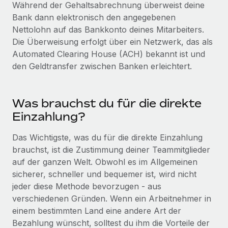
Management und Payroll
Während der Gehaltsabrechnung überweist deine
Niederlassungen
Den Blog erkunden
Bank dann elektronisch den angegebenen
Reverse Tech auf einen Blick Das Gesundheits- und
Mobilität und Relocation
Nettolohn auf das Bankkonto deines Mitarbeiters.
Wellness-Startup Reverse Tech hat das globale...
Die Überweisung erfolgt über ein Netzwerk, das als
Mühelose Relocation von Mitarbeiter:innen
BLOG
Mehr erfahren
Automated Clearing House (ACH) bekannt ist und
Benefits
den Geldtransfer zwischen Banken erleichtert.
Neues zu Remote-Produkten: Integration mit
Mühelose Verwaltung von Benefits
Gusto und Zero und Contractor Management
Plus
Was brauchst du für die direkte
Auch im neuen Jahr wollen wir bei Remote Unternehmen
Einzahlung?
aller Größen dabei unterstützen, die beste...
Das Wichtigste, was du für die direkte Einzahlung
Mehr erfahren
brauchst, ist die Zustimmung deiner Teammitglieder
auf der ganzen Welt. Obwohl es im Allgemeinen
sicherer, schneller und bequemer ist, wird nicht
Wie Phiture 55 Mitarbeiter:innen in 19 Ländern
mit Remote verwaltet
jeder diese Methode bevorzugen - aus
verschiedenen Gründen. Wenn ein Arbeitnehmer in
Phiture ist der unumstrittene Marktführer im Bereich der
einem bestimmten Land eine andere Art der
Wachstumsberatung für mobile Apps. Das...
Bezahlung wünscht, solltest du ihm die Vorteile der