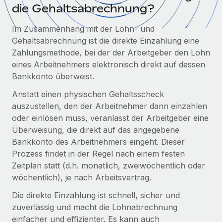
Globales Onboarding und Verwalten von
die Gehaltsabrechnung?
Gesamtbeschäftigungskosten
Anmelden
Freelancer:innen
Nederlands
Im Zusammenhang mit der Lohn- und
WACHSTUMSPHASE
Honorarzahlungen berechnen
PEO
Gehaltsabrechnung ist die direkte Einzahlung eine
Français
Informationen zu möglichen Währungen und
Startups
Auslagern von komplexen HR-Aufgaben
Zahlungsmethode, bei der der Arbeitgeber den Lohn
Abwicklungsfristen für globale Freelancer:innen
Agile HR- und Payroll-Lösungen für wachsende
eines Arbeitnehmers elektronisch direkt auf dessen
Deutsch
Unternehmen
Bankkonto überweist.
INFRASTRUKTUR
LERNEN MIT REMOTE
Mittelstand
Español
Anstatt einen physischen Gehaltsscheck
Remote Embedded
Maßgeschneiderte HR-Lösungen, um Teams zu
Forschung und Leitfäden
auszustellen, den der Arbeitnehmer dann einzahlen
Nahtlose Integration der HR in bestehende Abläufe
vergrößern
Italiano
oder einlösen muss, veranlasst der Arbeitgeber eine
Fallstudien
Plattform
Überweisung, die direkt auf das angegebene
Enterprise
Português (Portugal)
Bankkonto des Arbeitnehmers eingeht. Dieser
Integrierte HR-Kernfunktionen für dein Team
HR-Glossar
Globale HR für Konzerne und Großunternehmen
Prozess findet in der Regel nach einem festen
Verknüpfen
Neu
日本語
Checklisten und Vorlagen
Zeitplan statt (d.h. monatlich, zweiwöchentlich oder
Verknüpfung beliebiger KI-Tools mit Remote über unser
wöchentlich), je nach Arbeitsvertrag.
PARTNER WERDEN
Bibliothek für Stellenbeschreibungen
한국어
MCP
Strategische Technologiepartner
Die direkte Einzahlung ist schnell, sicher und
Webinare
Integrationen
Flexible Einbettung von Global-HR-Funktionen in deine
zuverlässig und macht die Lohnabrechnung
中文（简体）
Plattform
Prozessoptimierung mit unverzichtbaren Business-
einfacher und effizienter. Es kann auch