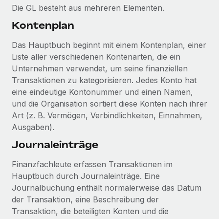
Events
Die GL besteht aus mehreren Elementen.
Tools
Partner werden
Kontenplan
Newsroom
Entdecke die Möglichkeiten einer Partnerschaft
DIENSTLEISTUNGEN
Informationen zu Gehältern und Qualifikationen
Das Hauptbuch beginnt mit einem Kontenplan, einer
Remote Build
Demnächst verfügbar
Liste aller verschiedenen Kontenarten, die ein
Frag unsere Expert:innen
Beratung zu Integrationen und KI-Automatisierung
Insights Center
Unternehmen verwendet, um seine finanziellen
Hilfe von Expert:innen für globale HR & Compliance
Transaktionen zu kategorisieren. Jedes Konto hat
Hol dir Unterstützung
Background-Checks
eine eindeutige Kontonummer und einen Namen,
FALLSTUDIEN
Einfacheres Bewerber:innen-Screening
und die Organisation sortiert diese Konten nach ihrer
Alle Ressourcen anzeigen
So hat der KI-Vorreiter Weaviate sein Team mit
Art (z. B. Vermögen, Verbindlichkeiten, Einnahmen,
Remote um 120 % vergrößert
Compliance Watchtower
Ausgaben).
Lückenlose Compliance
BLOG
Weaviate auf einen Blick Weaviate entwickelt KI-basierte
Journaleinträge
Open-Source-Infrastrukturen. Das...
Globale Payroll
Geräteverwaltung
Finanzfachleute erfassen Transaktionen im
Globale Bereitstellung und Verfolgung von IT-
Mehr erfahren
EOR und PEO
Hauptbuch durch Journaleinträge. Eine
Geräten
Journalbuchung enthält normalerweise das Datum
Contractor Management
der Transaktion, eine Beschreibung der
Gründung von Niederlassungen
Strategische Partnerschaft zwischen
Transaktion, die beteiligten Konten und die
Steuern
Schnelle, rechtssichere Gründung von
Reverse Tech und Remote für Contractor