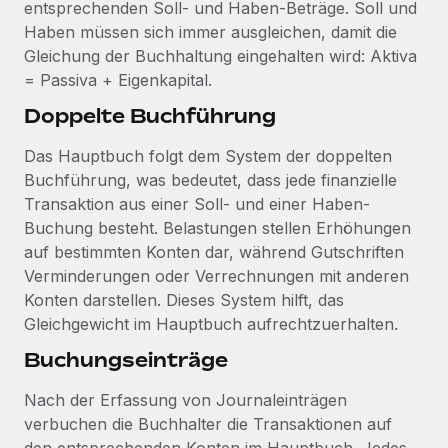
entsprechenden Soll- und Haben-Beträge. Soll und
Management und Payroll
Niederlassungen
Den Blog erkunden
Haben müssen sich immer ausgleichen, damit die
Reverse Tech auf einen Blick Das Gesundheits- und
Gleichung der Buchhaltung eingehalten wird: Aktiva
Mobilität und Relocation
Wellness-Startup Reverse Tech hat das globale...
= Passiva + Eigenkapital.
Mühelose Relocation von Mitarbeiter:innen
BLOG
Mehr erfahren
Doppelte Buchführung
Benefits
Neues zu Remote-Produkten: Integration mit
Mühelose Verwaltung von Benefits
Das Hauptbuch folgt dem System der doppelten
Gusto und Zero und Contractor Management
Plus
Buchführung, was bedeutet, dass jede finanzielle
Transaktion aus einer Soll- und einer Haben-
Auch im neuen Jahr wollen wir bei Remote Unternehmen
Buchung besteht. Belastungen stellen Erhöhungen
aller Größen dabei unterstützen, die beste...
auf bestimmten Konten dar, während Gutschriften
Mehr erfahren
Verminderungen oder Verrechnungen mit anderen
Konten darstellen. Dieses System hilft, das
Gleichgewicht im Hauptbuch aufrechtzuerhalten.
Wie Phiture 55 Mitarbeiter:innen in 19 Ländern
Buchungseinträge
mit Remote verwaltet
Phiture ist der unumstrittene Marktführer im Bereich der
Nach der Erfassung von Journaleinträgen
Wachstumsberatung für mobile Apps. Das...
verbuchen die Buchhalter die Transaktionen auf