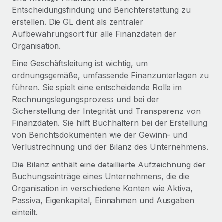
Globales Onboarding und Verwalten von
Entscheidungsfindung und Berichterstattung zu
Gesamtbeschäftigungskosten
Anmelden
Freelancer:innen
Nederlands
erstellen. Die GL dient als zentraler
WACHSTUMSPHASE
Honorarzahlungen berechnen
Aufbewahrungsort für alle Finanzdaten der
PEO
Français
Informationen zu möglichen Währungen und
Startups
Organisation.
Auslagern von komplexen HR-Aufgaben
Abwicklungsfristen für globale Freelancer:innen
Agile HR- und Payroll-Lösungen für wachsende
Eine Geschäftsleitung ist wichtig, um
Deutsch
Unternehmen
ordnungsgemäße, umfassende Finanzunterlagen zu
INFRASTRUKTUR
führen. Sie spielt eine entscheidende Rolle im
LERNEN MIT REMOTE
Mittelstand
Español
Remote Embedded
Rechnungslegungsprozess und bei der
Maßgeschneiderte HR-Lösungen, um Teams zu
Forschung und Leitfäden
Nahtlose Integration der HR in bestehende Abläufe
Sicherstellung der Integrität und Transparenz von
vergrößern
Italiano
Finanzdaten. Sie hilft Buchhaltern bei der Erstellung
Fallstudien
Plattform
Enterprise
von Berichtsdokumenten wie der Gewinn- und
Português (Portugal)
Integrierte HR-Kernfunktionen für dein Team
HR-Glossar
Globale HR für Konzerne und Großunternehmen
Verlustrechnung und der Bilanz des Unternehmens.
Verknüpfen
Neu
日本語
Die Bilanz enthält eine detaillierte Aufzeichnung der
Checklisten und Vorlagen
Verknüpfung beliebiger KI-Tools mit Remote über unser
Buchungseinträge eines Unternehmens, die die
PARTNER WERDEN
Bibliothek für Stellenbeschreibungen
한국어
MCP
Organisation in verschiedene Konten wie Aktiva,
Strategische Technologiepartner
Passiva, Eigenkapital, Einnahmen und Ausgaben
Webinare
Integrationen
Flexible Einbettung von Global-HR-Funktionen in deine
中文（简体）
einteilt.
Plattform
Prozessoptimierung mit unverzichtbaren Business-