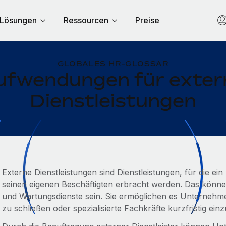
Lösungen
Ressourcen
Preise
GLOBALES HR-GLOSSAR
ufwendungen für exter
Dienstleistungen
Externe Dienstleistungen sind Dienstleistungen, für die e
seinen eigenen Beschäftigten erbracht werden. Das könne
und Wartungsdienste sein. Sie ermöglichen es Unternehm
zu schließen oder spezialisierte Fachkräfte kurzfristig einz