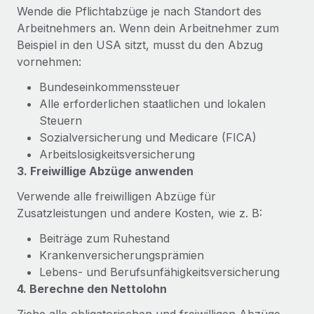
Events
Wende die Pflichtabzüge je nach Standort des
Tools
Partner werden
Arbeitnehmers an. Wenn dein Arbeitnehmer zum
Newsroom
Entdecke die Möglichkeiten einer Partnerschaft
Beispiel in den USA sitzt, musst du den Abzug
DIENSTLEISTUNGEN
vornehmen:
Informationen zu Gehältern und Qualifikationen
Remote Build
Demnächst verfügbar
Frag unsere Expert:innen
Beratung zu Integrationen und KI-Automatisierung
Bundeseinkommenssteuer
Insights Center
Hilfe von Expert:innen für globale HR & Compliance
Alle erforderlichen staatlichen und lokalen
Hol dir Unterstützung
Steuern
Background-Checks
FALLSTUDIEN
Sozialversicherung und Medicare (FICA)
Einfacheres Bewerber:innen-Screening
Alle Ressourcen anzeigen
Arbeitslosigkeitsversicherung
So hat der KI-Vorreiter Weaviate sein Team mit
3. Freiwillige Abzüge anwenden
Remote um 120 % vergrößert
Compliance Watchtower
Lückenlose Compliance
BLOG
Verwende alle freiwilligen Abzüge für
Weaviate auf einen Blick Weaviate entwickelt KI-basierte
Zusatzleistungen und andere Kosten, wie z. B:
Open-Source-Infrastrukturen. Das...
Globale Payroll
Geräteverwaltung
Beiträge zum Ruhestand
Globale Bereitstellung und Verfolgung von IT-
Mehr erfahren
EOR und PEO
Krankenversicherungsprämien
Geräten
Lebens- und Berufsunfähigkeitsversicherung
Contractor Management
4. Berechne den Nettolohn
Gründung von Niederlassungen
Strategische Partnerschaft zwischen
Steuern
Schnelle, rechtssichere Gründung von
Reverse Tech und Remote für Contractor