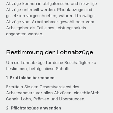
Globales Onboarding und Verwalten von
Abzüge können in obligatorische und freiwillige
Gesamtbeschäftigungskosten
Anmelden
Freelancer:innen
Abzüge unterteilt werden. Pflichtabzüge sind
Nederlands
WACHSTUMSPHASE
gesetzlich vorgeschrieben, während freiwillige
Honorarzahlungen berechnen
PEO
Abzüge vom Arbeitnehmer gewählt oder vom
Français
Informationen zu möglichen Währungen und
Startups
Auslagern von komplexen HR-Aufgaben
Arbeitgeber als Teil eines Leistungspakets
Abwicklungsfristen für globale Freelancer:innen
Agile HR- und Payroll-Lösungen für wachsende
angeboten werden.
Deutsch
Unternehmen
INFRASTRUKTUR
LERNEN MIT REMOTE
Mittelstand
Español
Remote Embedded
Bestimmung der Lohnabzüge
Maßgeschneiderte HR-Lösungen, um Teams zu
Forschung und Leitfäden
Nahtlose Integration der HR in bestehende Abläufe
vergrößern
Italiano
Um die Lohnabzüge für deine Beschäftigten zu
Fallstudien
Plattform
Enterprise
bestimmen, befolge diese Schritte:
Português (Portugal)
Integrierte HR-Kernfunktionen für dein Team
HR-Glossar
Globale HR für Konzerne und Großunternehmen
1. Bruttolohn berechnen
Verknüpfen
Neu
日本語
Checklisten und Vorlagen
Ermitteln Sie den Gesamtverdienst des
Verknüpfung beliebiger KI-Tools mit Remote über unser
PARTNER WERDEN
Arbeitnehmers vor allen Abzügen, einschließlich
Bibliothek für Stellenbeschreibungen
한국어
MCP
Strategische Technologiepartner
Gehalt, Lohn, Prämien und Überstunden.
Webinare
Integrationen
Flexible Einbettung von Global-HR-Funktionen in deine
中文（简体）
2. Pflichtabzüge anwenden
Plattform
Prozessoptimierung mit unverzichtbaren Business-