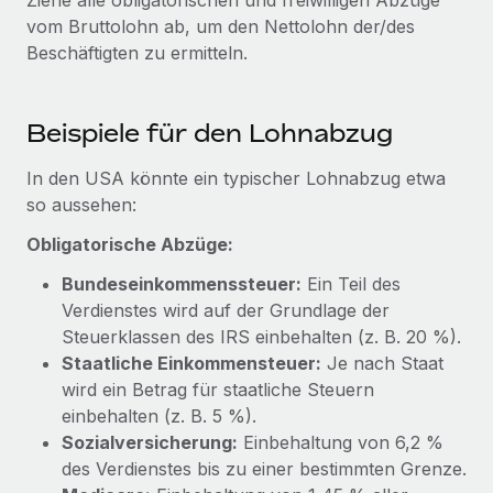
Ziehe alle obligatorischen und freiwilligen Abzüge
Management und Payroll
Niederlassungen
vom Bruttolohn ab, um den Nettolohn der/des
Den Blog erkunden
Reverse Tech auf einen Blick Das Gesundheits- und
Beschäftigten zu ermitteln.
Mobilität und Relocation
Wellness-Startup Reverse Tech hat das globale...
Mühelose Relocation von Mitarbeiter:innen
BLOG
Mehr erfahren
Beispiele für den Lohnabzug
Benefits
Neues zu Remote-Produkten: Integration mit
Mühelose Verwaltung von Benefits
Gusto und Zero und Contractor Management
In den USA könnte ein typischer Lohnabzug etwa
Plus
so aussehen:
Auch im neuen Jahr wollen wir bei Remote Unternehmen
Obligatorische Abzüge:
aller Größen dabei unterstützen, die beste...
Bundeseinkommenssteuer:
Ein Teil des
Mehr erfahren
Verdienstes wird auf der Grundlage der
Steuerklassen des IRS einbehalten (z. B. 20 %).
Staatliche Einkommensteuer:
Je nach Staat
Wie Phiture 55 Mitarbeiter:innen in 19 Ländern
wird ein Betrag für staatliche Steuern
mit Remote verwaltet
einbehalten (z. B. 5 %).
Phiture ist der unumstrittene Marktführer im Bereich der
Sozialversicherung:
Einbehaltung von 6,2 %
Wachstumsberatung für mobile Apps. Das...
des Verdienstes bis zu einer bestimmten Grenze.