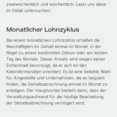
Events
zweiwöchentlich und wöchentlich. Lasst uns diese
Tools
Partner werden
im Detail untersuchen:
Newsroom
Entdecke die Möglichkeiten einer Partnerschaft
DIENSTLEISTUNGEN
Informationen zu Gehältern und Qualifikationen
Remote Build
Demnächst verfügbar
Monatlicher Lohnzyklus
Frag unsere Expert:innen
Beratung zu Integrationen und KI-Automatisierung
Insights Center
Hilfe von Expert:innen für globale HR & Compliance
Bei einem monatlichen Lohnzyklus erhalten die
Hol dir Unterstützung
Beschäftigten ihr Gehalt einmal im Monat, in der
Background-Checks
FALLSTUDIEN
Regel zu einem bestimmten Datum oder am letzten
Einfacheres Bewerber:innen-Screening
Alle Ressourcen anzeigen
Tag des Monats. Dieser Ansatz wird wegen seiner
So hat der KI-Vorreiter Weaviate sein Team mit
Einfachheit bevorzugt, da er sich an den
Remote um 120 % vergrößert
Compliance Watchtower
Kalendermonaten orientiert. Es ist eine beliebte Wahl
Lückenlose Compliance
BLOG
Weaviate auf einen Blick Weaviate entwickelt KI-basierte
für Angestellte und Unternehmen, die es bequem
Open-Source-Infrastrukturen. Das...
Globale Payroll
Geräteverwaltung
finden, die Gehaltsabrechnung einmal im Monat zu
erledigen. Der Hauptvorteil besteht darin, dass der
Globale Bereitstellung und Verfolgung von IT-
Mehr erfahren
EOR und PEO
Verwaltungsaufwand für die häufige Bearbeitung
Geräten
Contractor Management
der Gehaltsabrechnung verringert wird.
Gründung von Niederlassungen
Strategische Partnerschaft zwischen
Steuern
Schnelle, rechtssichere Gründung von
Reverse Tech und Remote für Contractor