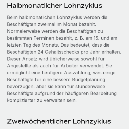
Management und Payroll
Niederlassungen
Halbmonatlicher Lohnzyklus
Den Blog erkunden
Reverse Tech auf einen Blick Das Gesundheits- und
Mobilität und Relocation
Beim halbmonatlichen Lohnzyklus werden die
Wellness-Startup Reverse Tech hat das globale...
Mühelose Relocation von Mitarbeiter:innen
Beschäftigten zweimal im Monat bezahlt.
BLOG
Mehr erfahren
Normalerweise werden die Beschäftigten zu
Benefits
bestimmten Terminen bezahlt, z. B. am 15. und am
Neues zu Remote-Produkten: Integration mit
Mühelose Verwaltung von Benefits
letzten Tag des Monats. Das bedeutet, dass die
Gusto und Zero und Contractor Management
Plus
Beschäftigten 24 Gehaltsschecks pro Jahr erhalten.
Dieser Ansatz wird üblicherweise sowohl für
Auch im neuen Jahr wollen wir bei Remote Unternehmen
Angestellte als auch für Arbeiter verwendet. Sie
aller Größen dabei unterstützen, die beste...
ermöglicht eine häufigere Auszahlung, was einige
Mehr erfahren
Beschäftigte für eine bessere Budgetplanung
bevorzugen, aber sie kann für stundenweise
Beschäftigte aufgrund der häufigeren Bearbeitung
Wie Phiture 55 Mitarbeiter:innen in 19 Ländern
komplizierter zu verwalten sein.
mit Remote verwaltet
Phiture ist der unumstrittene Marktführer im Bereich der
Zweiwöchentlicher Lohnzyklus
Wachstumsberatung für mobile Apps. Das...