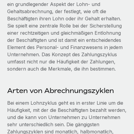
Globales Onboarding und Verwalten von
ein grundlegender Aspekt der Lohn- und
Gesamtbeschäftigungskosten
Anmelden
Freelancer:innen
Gehaltsabrechnung, der festlegt, wie oft die
Nederlands
WACHSTUMSPHASE
Beschäftigten ihren Lohn oder ihr Gehalt erhalten.
Honorarzahlungen berechnen
PEO
Sie spielt eine zentrale Rolle bei der Sicherstellung
Français
Informationen zu möglichen Währungen und
Startups
Auslagern von komplexen HR-Aufgaben
einer rechtzeitigen und gleichmäßigen Entlohnung
Abwicklungsfristen für globale Freelancer:innen
Agile HR- und Payroll-Lösungen für wachsende
der Beschäftigten und ist damit ein entscheidendes
Deutsch
Unternehmen
Element des Personal- und Finanzwesens in jedem
INFRASTRUKTUR
LERNEN MIT REMOTE
Mittelstand
Unternehmen. Das Konzept des Zahlungszyklus
Español
Remote Embedded
Maßgeschneiderte HR-Lösungen, um Teams zu
umfasst nicht nur die Häufigkeit der Zahlungen,
Forschung und Leitfäden
Nahtlose Integration der HR in bestehende Abläufe
vergrößern
sondern auch die Merkmale, die ihn bestimmen.
Italiano
Fallstudien
Plattform
Enterprise
Português (Portugal)
Integrierte HR-Kernfunktionen für dein Team
HR-Glossar
Globale HR für Konzerne und Großunternehmen
Arten von Abrechnungszyklen
Verknüpfen
Neu
日本語
Checklisten und Vorlagen
Bei einem Lohnzyklus geht es in erster Linie um die
Verknüpfung beliebiger KI-Tools mit Remote über unser
PARTNER WERDEN
Häufigkeit, mit der die Beschäftigten bezahlt werden,
Bibliothek für Stellenbeschreibungen
한국어
MCP
Strategische Technologiepartner
und die kann von Unternehmen zu Unternehmen
Webinare
Integrationen
Flexible Einbettung von Global-HR-Funktionen in deine
sehr unterschiedlich sein. Die gängigsten
中文（简体）
Plattform
Zahlungszyklen sind monatlich, halbmonatlich,
Prozessoptimierung mit unverzichtbaren Business-