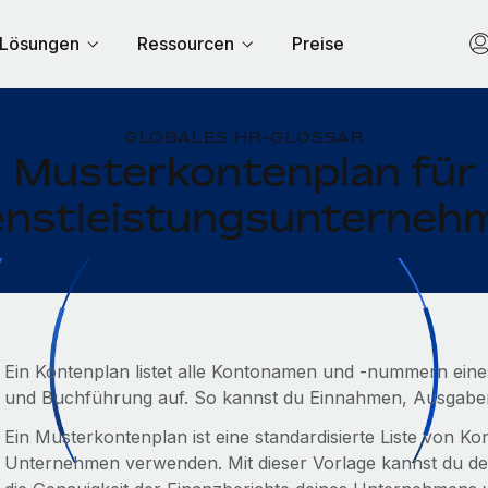
Lösungen
Ressourcen
Preise
GLOBALES HR-GLOSSAR
Musterkontenplan für
enstleistungsunterneh
Ein Kontenplan listet alle Kontonamen und -nummern ei
und Buchführung auf. So kannst du Einnahmen, Ausgaben
Ein Musterkontenplan ist eine standardisierte Liste von 
Unternehmen verwenden. Mit dieser Vorlage kannst du dei