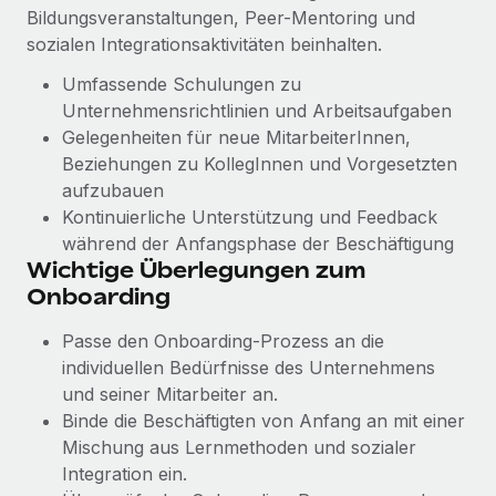
Management und Payroll
Niederlassungen
Bildungsveranstaltungen, Peer-Mentoring und
Den Blog erkunden
sozialen Integrationsaktivitäten beinhalten.
Reverse Tech auf einen Blick Das Gesundheits- und
Mobilität und Relocation
Wellness-Startup Reverse Tech hat das globale...
Umfassende Schulungen zu
Mühelose Relocation von Mitarbeiter:innen
BLOG
Unternehmensrichtlinien und Arbeitsaufgaben
Mehr erfahren
Gelegenheiten für neue MitarbeiterInnen,
Benefits
Neues zu Remote-Produkten: Integration mit
Beziehungen zu KollegInnen und Vorgesetzten
Mühelose Verwaltung von Benefits
Gusto und Zero und Contractor Management
aufzubauen
Plus
Kontinuierliche Unterstützung und Feedback
Auch im neuen Jahr wollen wir bei Remote Unternehmen
während der Anfangsphase der Beschäftigung
aller Größen dabei unterstützen, die beste...
Wichtige Überlegungen zum
Onboarding
Mehr erfahren
Passe den Onboarding-Prozess an die
individuellen Bedürfnisse des Unternehmens
Wie Phiture 55 Mitarbeiter:innen in 19 Ländern
und seiner Mitarbeiter an.
mit Remote verwaltet
Binde die Beschäftigten von Anfang an mit einer
Phiture ist der unumstrittene Marktführer im Bereich der
Mischung aus Lernmethoden und sozialer
Wachstumsberatung für mobile Apps. Das...
Integration ein.