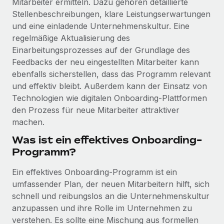
Mitarbeiter ermitteln. Dazu gehören detaillierte
Events
Tools
Stellenbeschreibungen, klare Leistungserwartungen
Partner werden
Newsroom
und eine einladende Unternehmenskultur. Eine
Entdecke die Möglichkeiten einer Partnerschaft
regelmäßige Aktualisierung des
DIENSTLEISTUNGEN
Informationen zu Gehältern und Qualifikationen
Remote Build
Demnächst verfügbar
Einarbeitungsprozesses auf der Grundlage des
Frag unsere Expert:innen
Beratung zu Integrationen und KI-Automatisierung
Feedbacks der neu eingestellten Mitarbeiter kann
Insights Center
Hilfe von Expert:innen für globale HR & Compliance
ebenfalls sicherstellen, dass das Programm relevant
und effektiv bleibt. Außerdem kann der Einsatz von
Hol dir Unterstützung
Background-Checks
FALLSTUDIEN
Technologien wie digitalen Onboarding-Plattformen
Einfacheres Bewerber:innen-Screening
Alle Ressourcen anzeigen
den Prozess für neue Mitarbeiter attraktiver
So hat der KI-Vorreiter Weaviate sein Team mit
machen.
Remote um 120 % vergrößert
Compliance Watchtower
Was ist ein effektives Onboarding-
Lückenlose Compliance
BLOG
Weaviate auf einen Blick Weaviate entwickelt KI-basierte
Programm?
Open-Source-Infrastrukturen. Das...
Globale Payroll
Geräteverwaltung
Ein effektives Onboarding-Programm ist ein
Globale Bereitstellung und Verfolgung von IT-
Mehr erfahren
EOR und PEO
umfassender Plan, der neuen Mitarbeitern hilft, sich
Geräten
schnell und reibungslos an die Unternehmenskultur
Contractor Management
Gründung von Niederlassungen
anzupassen und ihre Rolle im Unternehmen zu
Strategische Partnerschaft zwischen
Steuern
Schnelle, rechtssichere Gründung von
Reverse Tech und Remote für Contractor
verstehen. Es sollte eine Mischung aus formellen