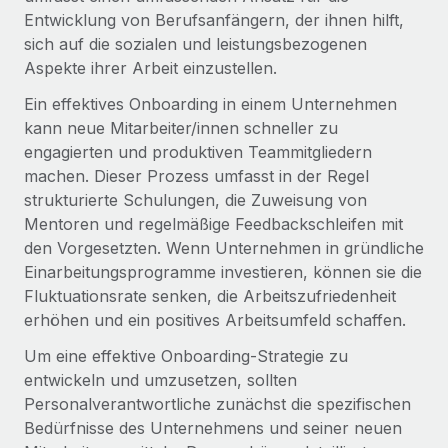
Globales Onboarding und Verwalten von
Entwicklung von Berufsanfängern, der ihnen hilft,
Gesamtbeschäftigungskosten
Anmelden
Freelancer:innen
Nederlands
sich auf die sozialen und leistungsbezogenen
WACHSTUMSPHASE
Honorarzahlungen berechnen
Aspekte ihrer Arbeit einzustellen.
PEO
Français
Informationen zu möglichen Währungen und
Startups
Auslagern von komplexen HR-Aufgaben
Ein effektives Onboarding in einem Unternehmen
Abwicklungsfristen für globale Freelancer:innen
Agile HR- und Payroll-Lösungen für wachsende
kann neue Mitarbeiter/innen schneller zu
Deutsch
Unternehmen
engagierten und produktiven Teammitgliedern
INFRASTRUKTUR
machen. Dieser Prozess umfasst in der Regel
LERNEN MIT REMOTE
Mittelstand
Español
Remote Embedded
strukturierte Schulungen, die Zuweisung von
Maßgeschneiderte HR-Lösungen, um Teams zu
Forschung und Leitfäden
Nahtlose Integration der HR in bestehende Abläufe
Mentoren und regelmäßige Feedbackschleifen mit
vergrößern
Italiano
den Vorgesetzten. Wenn Unternehmen in gründliche
Fallstudien
Plattform
Enterprise
Einarbeitungsprogramme investieren, können sie die
Português (Portugal)
Integrierte HR-Kernfunktionen für dein Team
HR-Glossar
Globale HR für Konzerne und Großunternehmen
Fluktuationsrate senken, die Arbeitszufriedenheit
erhöhen und ein positives Arbeitsumfeld schaffen.
Verknüpfen
Neu
日本語
Checklisten und Vorlagen
Verknüpfung beliebiger KI-Tools mit Remote über unser
Um eine effektive Onboarding-Strategie zu
PARTNER WERDEN
Bibliothek für Stellenbeschreibungen
한국어
MCP
entwickeln und umzusetzen, sollten
Strategische Technologiepartner
Personalverantwortliche zunächst die spezifischen
Webinare
Integrationen
Flexible Einbettung von Global-HR-Funktionen in deine
中文（简体）
Bedürfnisse des Unternehmens und seiner neuen
Plattform
Prozessoptimierung mit unverzichtbaren Business-