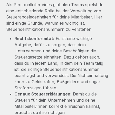
Management und Payroll
Niederlassungen
Als Personalleiter eines globalen Teams spielst du
Den Blog erkunden
eine entscheidende Rolle bei der Verwaltung von
Reverse Tech auf einen Blick Das Gesundheits- und
Mobilität und Relocation
Steuerangelegenheiten für deine Mitarbeiter. Hier
Wellness-Startup Reverse Tech hat das globale...
Mühelose Relocation von Mitarbeiter:innen
sind einige Gründe, warum es wichtig ist,
BLOG
Mehr erfahren
Steueridentifikationsnummern zu verstehen:
Benefits
Neues zu Remote-Produkten: Integration mit
Mühelose Verwaltung von Benefits
Rechtskonformität:
Es ist eine wichtige
Gusto und Zero und Contractor Management
Aufgabe, dafür zu sorgen, dass dein
Plus
Unternehmen und deine Beschäftigten die
Auch im neuen Jahr wollen wir bei Remote Unternehmen
Steuergesetze einhalten. Dazu gehört auch,
aller Größen dabei unterstützen, die beste...
dass du in jedem Land, in dem dein Team tätig
ist, die richtige Steueridentifikationsnummer
Mehr erfahren
beantragst und verwendest. Die Nichteinhaltung
kann zu Geldstrafen, Bußgeldern und sogar
Strafanzeigen führen.
Wie Phiture 55 Mitarbeiter:innen in 19 Ländern
mit Remote verwaltet
Genaue Steuererklärungen:
Damit du die
Steuern für dein Unternehmen und deine
Phiture ist der unumstrittene Marktführer im Bereich der
Mitarbeiter/innen korrekt einreichen kannst,
Wachstumsberatung für mobile Apps. Das...
brauchst du ihre richtigen