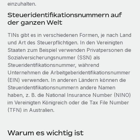
Events
einzuhalten.
Tools
Partner werden
Steueridentifikationsnummern auf
Newsroom
Entdecke die Möglichkeiten einer Partnerschaft
der ganzen Welt
DIENSTLEISTUNGEN
Informationen zu Gehältern und Qualifikationen
Remote Build
Demnächst verfügbar
TINs gibt es in verschiedenen Formen, je nach Land
Frag unsere Expert:innen
Beratung zu Integrationen und KI-Automatisierung
Insights Center
und Art des Steuerpflichtigen. In den Vereinigten
Hilfe von Expert:innen für globale HR & Compliance
Staaten zum Beispiel verwenden Privatpersonen die
Hol dir Unterstützung
Sozialversicherungsnummer (SSN) als
Background-Checks
FALLSTUDIEN
Steueridentifikationsnummer, während
Einfacheres Bewerber:innen-Screening
Alle Ressourcen anzeigen
Unternehmen die Arbeitgeberidentifikationsnummer
So hat der KI-Vorreiter Weaviate sein Team mit
Remote um 120 % vergrößert
Compliance Watchtower
(EIN) verwenden. In anderen Ländern können die
Lückenlose Compliance
BLOG
Steueridentifikationsnummern andere Namen
Weaviate auf einen Blick Weaviate entwickelt KI-basierte
haben, z. B. die National Insurance Number (NINO)
Open-Source-Infrastrukturen. Das...
Globale Payroll
Geräteverwaltung
im Vereinigten Königreich oder die Tax File Number
Globale Bereitstellung und Verfolgung von IT-
Mehr erfahren
(TFN) in Australien.
EOR und PEO
Geräten
Contractor Management
Gründung von Niederlassungen
Strategische Partnerschaft zwischen
Warum es wichtig ist
Steuern
Schnelle, rechtssichere Gründung von
Reverse Tech und Remote für Contractor