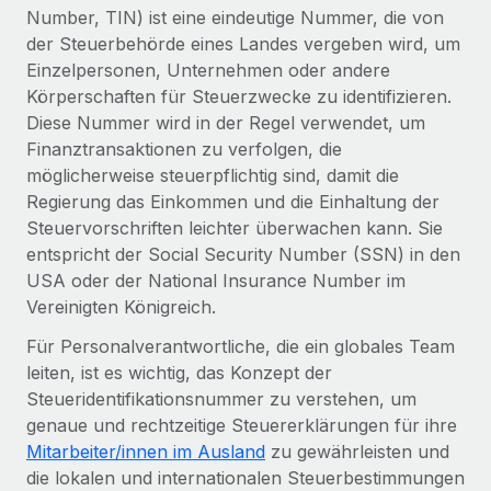
Globales Onboarding und Verwalten von
Number, TIN) ist eine eindeutige Nummer, die von
Gesamtbeschäftigungskosten
Anmelden
Freelancer:innen
Nederlands
der Steuerbehörde eines Landes vergeben wird, um
WACHSTUMSPHASE
Einzelpersonen, Unternehmen oder andere
Honorarzahlungen berechnen
PEO
Français
Körperschaften für Steuerzwecke zu identifizieren.
Informationen zu möglichen Währungen und
Startups
Auslagern von komplexen HR-Aufgaben
Diese Nummer wird in der Regel verwendet, um
Abwicklungsfristen für globale Freelancer:innen
Agile HR- und Payroll-Lösungen für wachsende
Deutsch
Finanztransaktionen zu verfolgen, die
Unternehmen
möglicherweise steuerpflichtig sind, damit die
INFRASTRUKTUR
LERNEN MIT REMOTE
Mittelstand
Español
Regierung das Einkommen und die Einhaltung der
Remote Embedded
Maßgeschneiderte HR-Lösungen, um Teams zu
Steuervorschriften leichter überwachen kann. Sie
Forschung und Leitfäden
Nahtlose Integration der HR in bestehende Abläufe
vergrößern
Italiano
entspricht der Social Security Number (SSN) in den
Fallstudien
USA oder der National Insurance Number im
Plattform
Enterprise
Português (Portugal)
Vereinigten Königreich.
Integrierte HR-Kernfunktionen für dein Team
HR-Glossar
Globale HR für Konzerne und Großunternehmen
Für Personalverantwortliche, die ein globales Team
Verknüpfen
Neu
日本語
Checklisten und Vorlagen
leiten, ist es wichtig, das Konzept der
Verknüpfung beliebiger KI-Tools mit Remote über unser
PARTNER WERDEN
Steueridentifikationsnummer zu verstehen, um
Bibliothek für Stellenbeschreibungen
한국어
MCP
genaue und rechtzeitige Steuererklärungen für ihre
Strategische Technologiepartner
Mitarbeiter/innen im Ausland
zu gewährleisten und
Webinare
Integrationen
Flexible Einbettung von Global-HR-Funktionen in deine
中文（简体）
die lokalen und internationalen Steuerbestimmungen
Plattform
Prozessoptimierung mit unverzichtbaren Business-