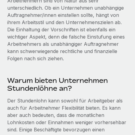
Arbeitnehmern sind von Natur aus sehr
Management und Payroll
Niederlassungen
unterschiedlich. Ob ein Unternehmen unabhängige
Den Blog erkunden
Reverse Tech auf einen Blick Das Gesundheits- und
Auftragnehmer/innen einstellen sollte, hängt von
Mobilität und Relocation
Wellness-Startup Reverse Tech hat das globale...
ihrem Arbeitsstil und den Unternehmenszielen ab.
Mühelose Relocation von Mitarbeiter:innen
BLOG
Die Einhaltung der Vorschriften ist ebenfalls ein
Mehr erfahren
wichtiger Aspekt, denn die falsche Einstufung eines
Benefits
Neues zu Remote-Produkten: Integration mit
Arbeitnehmers als unabhängiger Auftragnehmer
Mühelose Verwaltung von Benefits
Gusto und Zero und Contractor Management
kann schwerwiegende rechtliche und finanzielle
Plus
Folgen nach sich ziehen.
Auch im neuen Jahr wollen wir bei Remote Unternehmen
aller Größen dabei unterstützen, die beste...
Warum bieten Unternehmen
Mehr erfahren
Stundenlöhne an?
Der Stundenlohn kann sowohl für Arbeitgeber als
Wie Phiture 55 Mitarbeiter:innen in 19 Ländern
auch für Arbeitnehmer Flexibilität bieten. Es kann
mit Remote verwaltet
aber auch bedeuten, dass die monatlichen
Phiture ist der unumstrittene Marktführer im Bereich der
Lohnkosten oder Einnahmen weniger vorhersehbar
Wachstumsberatung für mobile Apps. Das...
sind. Einige Beschäftigte bevorzugen einen