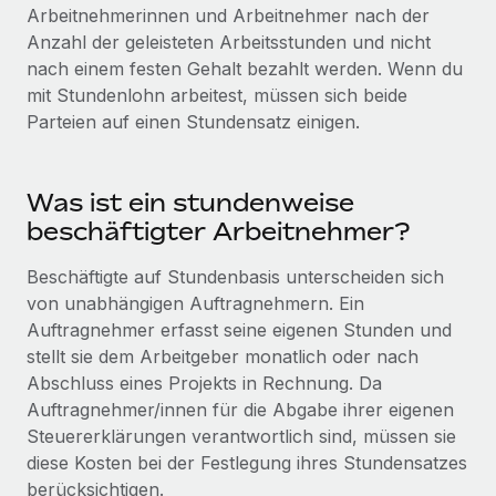
Globales Onboarding und Verwalten von
Arbeitnehmerinnen und Arbeitnehmer nach der
Gesamtbeschäftigungskosten
Anmelden
Freelancer:innen
Anzahl der geleisteten Arbeitsstunden und nicht
Nederlands
WACHSTUMSPHASE
nach einem festen Gehalt bezahlt werden. Wenn du
Honorarzahlungen berechnen
PEO
mit Stundenlohn arbeitest, müssen sich beide
Français
Informationen zu möglichen Währungen und
Startups
Auslagern von komplexen HR-Aufgaben
Parteien auf einen Stundensatz einigen.
Abwicklungsfristen für globale Freelancer:innen
Agile HR- und Payroll-Lösungen für wachsende
Deutsch
Unternehmen
INFRASTRUKTUR
LERNEN MIT REMOTE
Mittelstand
Was ist ein stundenweise
Español
Remote Embedded
Maßgeschneiderte HR-Lösungen, um Teams zu
beschäftigter Arbeitnehmer?
Forschung und Leitfäden
Nahtlose Integration der HR in bestehende Abläufe
vergrößern
Italiano
Beschäftigte auf Stundenbasis unterscheiden sich
Fallstudien
Plattform
Enterprise
von unabhängigen Auftragnehmern. Ein
Português (Portugal)
Integrierte HR-Kernfunktionen für dein Team
HR-Glossar
Globale HR für Konzerne und Großunternehmen
Auftragnehmer erfasst seine eigenen Stunden und
stellt sie dem Arbeitgeber monatlich oder nach
Verknüpfen
Neu
日本語
Checklisten und Vorlagen
Abschluss eines Projekts in Rechnung. Da
Verknüpfung beliebiger KI-Tools mit Remote über unser
PARTNER WERDEN
Auftragnehmer/innen für die Abgabe ihrer eigenen
Bibliothek für Stellenbeschreibungen
한국어
MCP
Strategische Technologiepartner
Steuererklärungen verantwortlich sind, müssen sie
Webinare
Integrationen
Flexible Einbettung von Global-HR-Funktionen in deine
diese Kosten bei der Festlegung ihres Stundensatzes
中文（简体）
Plattform
Prozessoptimierung mit unverzichtbaren Business-
berücksichtigen.