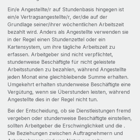
Events
Tools
Ein/e Angestellte/r auf Stundenbasis hingegen ist
Partner werden
Newsroom
ein/e Vertragsangestellte/r, der/die auf der
Entdecke die Möglichkeiten einer Partnerschaft
Grundlage seiner/ihrer wöchentlichen Arbeitszeit
DIENSTLEISTUNGEN
Informationen zu Gehältern und Qualifikationen
Remote Build
Demnächst verfügbar
bezahlt wird. Anders als Angestellte verwenden sie
Frag unsere Expert:innen
Beratung zu Integrationen und KI-Automatisierung
in der Regel einen Stundenzettel oder ein
Insights Center
Hilfe von Expert:innen für globale HR & Compliance
Kartensystem, um ihre tägliche Arbeitszeit zu
Hol dir Unterstützung
erfassen. Arbeitgeber sind nicht verpflichtet,
Background-Checks
FALLSTUDIEN
stundenweise Beschäftigte für nicht geleistete
Einfacheres Bewerber:innen-Screening
Alle Ressourcen anzeigen
Arbeitsstunden zu bezahlen, während Angestellte
So hat der KI-Vorreiter Weaviate sein Team mit
jeden Monat eine gleichbleibende Summe erhalten.
Remote um 120 % vergrößert
Compliance Watchtower
Umgekehrt erhalten stundenweise Beschäftigte eine
Lückenlose Compliance
BLOG
Weaviate auf einen Blick Weaviate entwickelt KI-basierte
Vergütung, wenn sie Überstunden leisten, während
Open-Source-Infrastrukturen. Das...
Globale Payroll
Angestellte dies in der Regel nicht tun.
Geräteverwaltung
Globale Bereitstellung und Verfolgung von IT-
Mehr erfahren
EOR und PEO
Bei der Entscheidung, ob sie Dienstleistungen fremd
Geräten
vergeben oder stundenweise Beschäftigte einstellen,
Contractor Management
sollten Arbeitgeber die Erschwinglichkeit und die .
Gründung von Niederlassungen
Strategische Partnerschaft zwischen
Die Beziehungen zwischen Auftragnehmern und
Steuern
Schnelle, rechtssichere Gründung von
Reverse Tech und Remote für Contractor