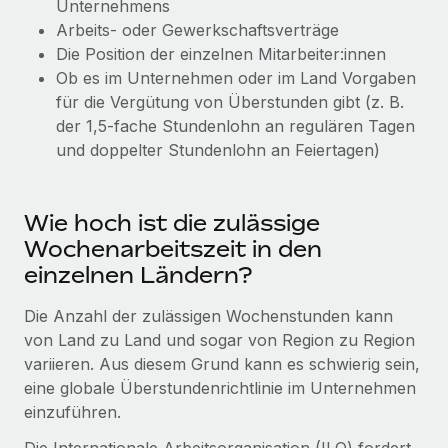
Unternehmens
Events
Tools
Arbeits- oder Gewerkschaftsverträge
Partner werden
Newsroom
Die Position der einzelnen Mitarbeiter:innen
Entdecke die Möglichkeiten einer Partnerschaft
Ob es im Unternehmen oder im Land Vorgaben
DIENSTLEISTUNGEN
Informationen zu Gehältern und Qualifikationen
Remote Build
Demnächst verfügbar
für die Vergütung von Überstunden gibt (z. B.
Frag unsere Expert:innen
Beratung zu Integrationen und KI-Automatisierung
der 1,5-fache Stundenlohn an regulären Tagen
Insights Center
Hilfe von Expert:innen für globale HR & Compliance
und doppelter Stundenlohn an Feiertagen)
Hol dir Unterstützung
Background-Checks
FALLSTUDIEN
Einfacheres Bewerber:innen-Screening
Alle Ressourcen anzeigen
Wie hoch ist die zulässige
So hat der KI-Vorreiter Weaviate sein Team mit
Wochenarbeitszeit in den
Remote um 120 % vergrößert
Compliance Watchtower
einzelnen Ländern?
Lückenlose Compliance
BLOG
Weaviate auf einen Blick Weaviate entwickelt KI-basierte
Open-Source-Infrastrukturen. Das...
Globale Payroll
Die Anzahl der zulässigen Wochenstunden kann
Geräteverwaltung
von Land zu Land und sogar von Region zu Region
Globale Bereitstellung und Verfolgung von IT-
Mehr erfahren
EOR und PEO
variieren. Aus diesem Grund kann es schwierig sein,
Geräten
eine globale Überstundenrichtlinie im Unternehmen
Contractor Management
einzuführen.
Gründung von Niederlassungen
Strategische Partnerschaft zwischen
Steuern
Schnelle, rechtssichere Gründung von
Reverse Tech und Remote für Contractor