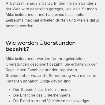
Globales Onboarding und Verwalten von
Arbeitszeit hinaus arbeitet. In den meisten Ländern
Gesamtbeschäftigungskosten
Anmelden
Freelancer:innen
der Welt wird gesetzlich geregelt, wie viele Stunden
Nederlands
WACHSTUMSPHASE
Mitarbeiter:innen innerhalb eines bestimmten
Honorarzahlungen berechnen
PEO
Zeitraums maximal arbeiten dürfen und wie sie dafür
Français
Informationen zu möglichen Währungen und
Startups
Auslagern von komplexen HR-Aufgaben
bezahlt werden.
Abwicklungsfristen für globale Freelancer:innen
Agile HR- und Payroll-Lösungen für wachsende
Deutsch
Unternehmen
INFRASTRUKTUR
LERNEN MIT REMOTE
Mittelstand
Wie werden Überstunden
Español
Remote Embedded
Maßgeschneiderte HR-Lösungen, um Teams zu
bezahlt?
Forschung und Leitfäden
Nahtlose Integration der HR in bestehende Abläufe
vergrößern
Italiano
Mitarbeiter:innen werden für ihre geleisteten
Fallstudien
Plattform
Enterprise
Überstunden gesondert bezahlt. Sie erhalten in der
Português (Portugal)
Integrierte HR-Kernfunktionen für dein Team
HR-Glossar
Globale HR für Konzerne und Großunternehmen
Regel einen Zuschlag auf den regulären
Stundenlohn, wobei die Berechnung von mehreren
Verknüpfen
Neu
日本語
Checklisten und Vorlagen
Faktoren abhängt. Einige davon sind:
Verknüpfung beliebiger KI-Tools mit Remote über unser
PARTNER WERDEN
Bibliothek für Stellenbeschreibungen
한국어
MCP
Der Standort des Unternehmens
Strategische Technologiepartner
Die Branche des Unternehmens
Webinare
Integrationen
Flexible Einbettung von Global-HR-Funktionen in deine
中文（简体）
Die Richtlinien und Verfahren des jeweiligen
Plattform
Prozessoptimierung mit unverzichtbaren Business-