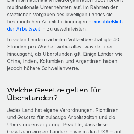
Die Internationale Arbeitsorganisation (ILO) fordert
Management und Payroll
Niederlassungen
multinationale Unternehmen auf, im Rahmen der
Den Blog erkunden
Reverse Tech auf einen Blick Das Gesundheits- und
staatlichen Vorgaben des jeweiligen Landes die
Mobilität und Relocation
Wellness-Startup Reverse Tech hat das globale...
bestmöglichen Arbeitsbedingungen –
einschließlich
Mühelose Relocation von Mitarbeiter:innen
BLOG
der Arbeitszeit
– zu gewährleisten.
Mehr erfahren
Benefits
In vielen Ländern arbeiten Vollzeitbeschäftigte 40
Neues zu Remote-Produkten: Integration mit
Mühelose Verwaltung von Benefits
Stunden pro Woche, wobei alles, was darüber
Gusto und Zero und Contractor Management
Plus
hinausgeht, als Überstunden gilt. Einige Länder wie
China, Indien, Kolumbien und Argentinien haben
Auch im neuen Jahr wollen wir bei Remote Unternehmen
jedoch höhere Schwellenwerte.
aller Größen dabei unterstützen, die beste...
Mehr erfahren
Welche Gesetze gelten für
Überstunden?
Wie Phiture 55 Mitarbeiter:innen in 19 Ländern
mit Remote verwaltet
Jedes Land hat eigene Verordnungen, Richtlinien
und Gesetze für zulässige Arbeitszeiten und die
Phiture ist der unumstrittene Marktführer im Bereich der
Überstundenvergütung. Beachte, dass diese
Wachstumsberatung für mobile Apps. Das...
Gesetze in einigen Ländern – wie in den USA – auf