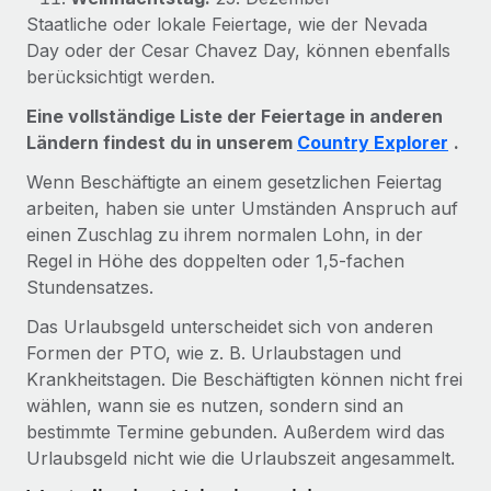
Events
Tools
Staatliche oder lokale Feiertage, wie der Nevada
Partner werden
Day oder der Cesar Chavez Day, können ebenfalls
Newsroom
Entdecke die Möglichkeiten einer Partnerschaft
berücksichtigt werden.
DIENSTLEISTUNGEN
Informationen zu Gehältern und Qualifikationen
Remote Build
Demnächst verfügbar
Eine vollständige Liste der Feiertage in anderen
Frag unsere Expert:innen
Beratung zu Integrationen und KI-Automatisierung
Ländern findest du in unserem
Country Explorer
.
Insights Center
Hilfe von Expert:innen für globale HR & Compliance
Wenn Beschäftigte an einem gesetzlichen Feiertag
Hol dir Unterstützung
Background-Checks
FALLSTUDIEN
arbeiten, haben sie unter Umständen Anspruch auf
Einfacheres Bewerber:innen-Screening
Alle Ressourcen anzeigen
einen Zuschlag zu ihrem normalen Lohn, in der
So hat der KI-Vorreiter Weaviate sein Team mit
Regel in Höhe des doppelten oder 1,5-fachen
Remote um 120 % vergrößert
Compliance Watchtower
Stundensatzes.
Lückenlose Compliance
BLOG
Weaviate auf einen Blick Weaviate entwickelt KI-basierte
Das Urlaubsgeld unterscheidet sich von anderen
Open-Source-Infrastrukturen. Das...
Globale Payroll
Geräteverwaltung
Formen der PTO, wie z. B. Urlaubstagen und
Krankheitstagen. Die Beschäftigten können nicht frei
Globale Bereitstellung und Verfolgung von IT-
Mehr erfahren
EOR und PEO
wählen, wann sie es nutzen, sondern sind an
Geräten
Contractor Management
bestimmte Termine gebunden. Außerdem wird das
Gründung von Niederlassungen
Urlaubsgeld nicht wie die Urlaubszeit angesammelt.
Strategische Partnerschaft zwischen
Steuern
Schnelle, rechtssichere Gründung von
Reverse Tech und Remote für Contractor