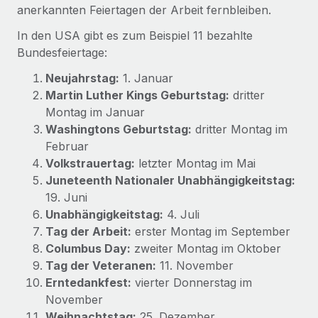
Globales Onboarding und Verwalten von
anerkannten Feiertagen der Arbeit fernbleiben.
Gesamtbeschäftigungskosten
Anmelden
Freelancer:innen
Nederlands
In den USA gibt es zum Beispiel 11 bezahlte
WACHSTUMSPHASE
Honorarzahlungen berechnen
Bundesfeiertage:
PEO
Français
Informationen zu möglichen Währungen und
Startups
Auslagern von komplexen HR-Aufgaben
Neujahrstag:
1. Januar
Abwicklungsfristen für globale Freelancer:innen
Agile HR- und Payroll-Lösungen für wachsende
Martin Luther Kings Geburtstag:
dritter
Deutsch
Unternehmen
Montag im Januar
INFRASTRUKTUR
LERNEN MIT REMOTE
Mittelstand
Washingtons Geburtstag:
dritter Montag im
Español
Remote Embedded
Maßgeschneiderte HR-Lösungen, um Teams zu
Februar
Forschung und Leitfäden
Nahtlose Integration der HR in bestehende Abläufe
vergrößern
Volkstrauertag:
letzter Montag im Mai
Italiano
Fallstudien
Juneteenth Nationaler Unabhängigkeitstag:
Plattform
Enterprise
19. Juni
Português (Portugal)
Integrierte HR-Kernfunktionen für dein Team
HR-Glossar
Globale HR für Konzerne und Großunternehmen
Unabhängigkeitstag:
4. Juli
Tag der Arbeit:
Verknüpfen
erster Montag im September
Neu
日本語
Checklisten und Vorlagen
Columbus Day:
zweiter Montag im Oktober
Verknüpfung beliebiger KI-Tools mit Remote über unser
PARTNER WERDEN
Bibliothek für Stellenbeschreibungen
Tag der Veteranen:
11. November
한국어
MCP
Strategische Technologiepartner
Erntedankfest:
vierter Donnerstag im
Webinare
Integrationen
Flexible Einbettung von Global-HR-Funktionen in deine
November
中文（简体）
Plattform
Prozessoptimierung mit unverzichtbaren Business-
Weihnachtstag:
25. Dezember