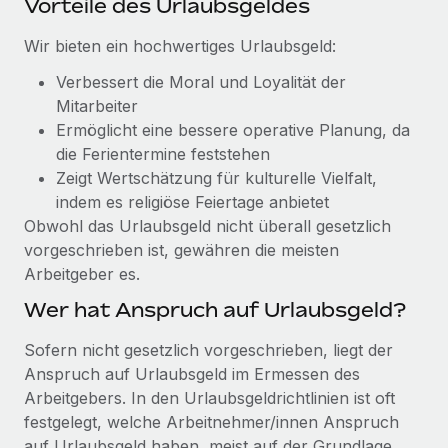
Vorteile des Urlaubsgeldes
Management und Payroll
Niederlassungen
Den Blog erkunden
Reverse Tech auf einen Blick Das Gesundheits- und
Wir bieten ein hochwertiges Urlaubsgeld:
Mobilität und Relocation
Wellness-Startup Reverse Tech hat das globale...
Mühelose Relocation von Mitarbeiter:innen
Verbessert die Moral und Loyalität der
BLOG
Mehr erfahren
Mitarbeiter
Benefits
Ermöglicht eine bessere operative Planung, da
Neues zu Remote-Produkten: Integration mit
Mühelose Verwaltung von Benefits
die Ferientermine feststehen
Gusto und Zero und Contractor Management
Plus
Zeigt Wertschätzung für kulturelle Vielfalt,
indem es religiöse Feiertage anbietet
Auch im neuen Jahr wollen wir bei Remote Unternehmen
Obwohl das Urlaubsgeld nicht überall gesetzlich
aller Größen dabei unterstützen, die beste...
vorgeschrieben ist, gewähren die meisten
Arbeitgeber es.
Mehr erfahren
Wer hat Anspruch auf Urlaubsgeld?
Wie Phiture 55 Mitarbeiter:innen in 19 Ländern
Sofern nicht gesetzlich vorgeschrieben, liegt der
mit Remote verwaltet
Anspruch auf Urlaubsgeld im Ermessen des
Arbeitgebers. In den Urlaubsgeldrichtlinien ist oft
Phiture ist der unumstrittene Marktführer im Bereich der
festgelegt, welche Arbeitnehmer/innen Anspruch
Wachstumsberatung für mobile Apps. Das...
auf Urlaubsgeld haben, meist auf der Grundlage