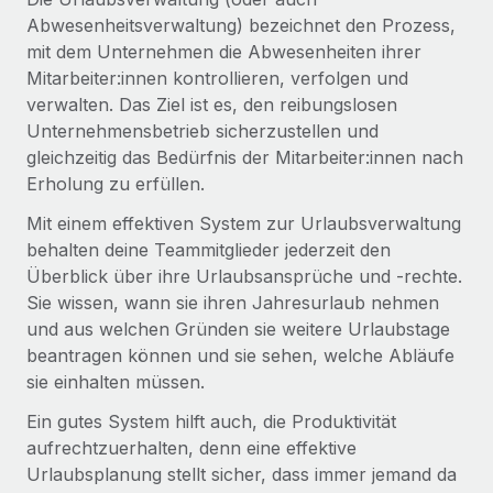
Globales Onboarding und Verwalten von
Abwesenheitsverwaltung) bezeichnet den Prozess,
Gesamtbeschäftigungskosten
Anmelden
Freelancer:innen
Nederlands
mit dem Unternehmen die Abwesenheiten ihrer
WACHSTUMSPHASE
Honorarzahlungen berechnen
Mitarbeiter:innen kontrollieren, verfolgen und
PEO
Français
Informationen zu möglichen Währungen und
Startups
verwalten. Das Ziel ist es, den reibungslosen
Auslagern von komplexen HR-Aufgaben
Abwicklungsfristen für globale Freelancer:innen
Agile HR- und Payroll-Lösungen für wachsende
Unternehmensbetrieb sicherzustellen und
Deutsch
Unternehmen
gleichzeitig das Bedürfnis der Mitarbeiter:innen nach
INFRASTRUKTUR
Erholung zu erfüllen.
LERNEN MIT REMOTE
Mittelstand
Español
Remote Embedded
Mit einem effektiven System zur Urlaubsverwaltung
Maßgeschneiderte HR-Lösungen, um Teams zu
Forschung und Leitfäden
Nahtlose Integration der HR in bestehende Abläufe
behalten deine Teammitglieder jederzeit den
vergrößern
Italiano
Überblick über ihre Urlaubsansprüche und -rechte.
Fallstudien
Plattform
Enterprise
Sie wissen, wann sie ihren Jahresurlaub nehmen
Português (Portugal)
Integrierte HR-Kernfunktionen für dein Team
HR-Glossar
Globale HR für Konzerne und Großunternehmen
und aus welchen Gründen sie weitere Urlaubstage
beantragen können und sie sehen, welche Abläufe
Verknüpfen
Neu
日本語
Checklisten und Vorlagen
sie einhalten müssen.
Verknüpfung beliebiger KI-Tools mit Remote über unser
PARTNER WERDEN
Bibliothek für Stellenbeschreibungen
한국어
MCP
Ein gutes System hilft auch, die Produktivität
Strategische Technologiepartner
aufrechtzuerhalten, denn eine effektive
Webinare
Integrationen
Flexible Einbettung von Global-HR-Funktionen in deine
中文（简体）
Urlaubsplanung stellt sicher, dass immer jemand da
Plattform
Prozessoptimierung mit unverzichtbaren Business-