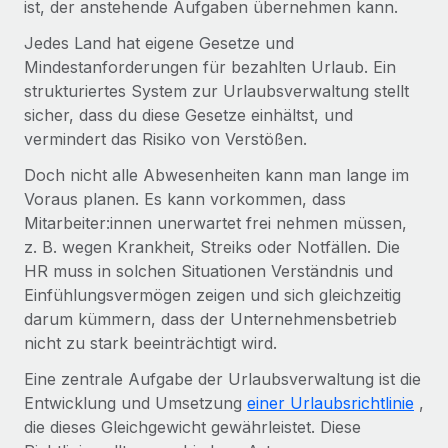
ist, der anstehende Aufgaben übernehmen kann.
Events
Tools
Partner werden
Jedes Land hat eigene Gesetze und
Newsroom
Entdecke die Möglichkeiten einer Partnerschaft
Mindestanforderungen für bezahlten Urlaub. Ein
DIENSTLEISTUNGEN
Informationen zu Gehältern und Qualifikationen
strukturiertes System zur Urlaubsverwaltung stellt
Remote Build
Demnächst verfügbar
sicher, dass du diese Gesetze einhältst, und
Frag unsere Expert:innen
Beratung zu Integrationen und KI-Automatisierung
Insights Center
vermindert das Risiko von Verstößen.
Hilfe von Expert:innen für globale HR & Compliance
Hol dir Unterstützung
Doch nicht alle Abwesenheiten kann man lange im
Background-Checks
FALLSTUDIEN
Voraus planen. Es kann vorkommen, dass
Einfacheres Bewerber:innen-Screening
Alle Ressourcen anzeigen
Mitarbeiter:innen unerwartet frei nehmen müssen,
So hat der KI-Vorreiter Weaviate sein Team mit
z. B. wegen Krankheit, Streiks oder Notfällen. Die
Remote um 120 % vergrößert
Compliance Watchtower
HR muss in solchen Situationen Verständnis und
Lückenlose Compliance
BLOG
Weaviate auf einen Blick Weaviate entwickelt KI-basierte
Einfühlungsvermögen zeigen und sich gleichzeitig
Open-Source-Infrastrukturen. Das...
Globale Payroll
darum kümmern, dass der Unternehmensbetrieb
Geräteverwaltung
nicht zu stark beeinträchtigt wird.
Globale Bereitstellung und Verfolgung von IT-
Mehr erfahren
EOR und PEO
Geräten
Eine zentrale Aufgabe der Urlaubsverwaltung ist die
Contractor Management
Entwicklung und Umsetzung
einer Urlaubsrichtlinie
,
Gründung von Niederlassungen
Strategische Partnerschaft zwischen
die dieses Gleichgewicht gewährleistet. Diese
Steuern
Schnelle, rechtssichere Gründung von
Reverse Tech und Remote für Contractor