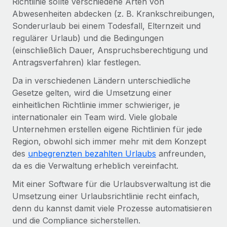
Richtlinie sollte verschiedene Arten von
Management und Payroll
Niederlassungen
Abwesenheiten abdecken (z. B. Krankschreibungen,
Den Blog erkunden
Reverse Tech auf einen Blick Das Gesundheits- und
Sonderurlaub bei einem Todesfall, Elternzeit und
Mobilität und Relocation
Wellness-Startup Reverse Tech hat das globale...
regulärer Urlaub) und die Bedingungen
Mühelose Relocation von Mitarbeiter:innen
BLOG
(einschließlich Dauer, Anspruchsberechtigung und
Mehr erfahren
Antragsverfahren) klar festlegen.
Benefits
Neues zu Remote-Produkten: Integration mit
Mühelose Verwaltung von Benefits
Da in verschiedenen Ländern unterschiedliche
Gusto und Zero und Contractor Management
Plus
Gesetze gelten, wird die Umsetzung einer
einheitlichen Richtlinie immer schwieriger, je
Auch im neuen Jahr wollen wir bei Remote Unternehmen
internationaler ein Team wird. Viele globale
aller Größen dabei unterstützen, die beste...
Unternehmen erstellen eigene Richtlinien für jede
Mehr erfahren
Region, obwohl sich immer mehr mit dem Konzept
des
unbegrenzten bezahlten Urlaubs
anfreunden,
da es die Verwaltung erheblich vereinfacht.
Wie Phiture 55 Mitarbeiter:innen in 19 Ländern
Mit einer Software für die Urlaubsverwaltung ist die
mit Remote verwaltet
Umsetzung einer Urlaubsrichtlinie recht einfach,
Phiture ist der unumstrittene Marktführer im Bereich der
denn du kannst damit viele Prozesse automatisieren
Wachstumsberatung für mobile Apps. Das...
und die Compliance sicherstellen.