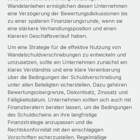
Events
Tools
Wandelanleihen ermöglichen diesen Unternehmen
Partner werden
eine Verzögerung der Bewertungsdiskussionen bis
Newsroom
Entdecke die Möglichkeiten einer Partnerschaft
zu einer späteren Finanzierungsrunde, wenn sie
DIENSTLEISTUNGEN
Informationen zu Gehältern und Qualifikationen
eine stärkere Verhandlungsposition und einen
Remote Build
Demnächst verfügbar
klareren Geschäftsverlauf haben.
Frag unsere Expert:innen
Beratung zu Integrationen und KI-Automatisierung
Insights Center
Hilfe von Expert:innen für globale HR & Compliance
Um eine Strategie für die effektive Nutzung von
Hol dir Unterstützung
Wandelschuldverschreibungen zu entwickeln und
Background-Checks
FALLSTUDIEN
umzusetzen, sollte ein Unternehmen zunächst ein
Einfacheres Bewerber:innen-Screening
Alle Ressourcen anzeigen
klares Verständnis und eine klare Vereinbarung
So hat der KI-Vorreiter Weaviate sein Team mit
über die Bedingungen der Schuldverschreibung
Remote um 120 % vergrößert
Compliance Watchtower
unter allen Beteiligten sicherstellen. Dazu gehören
Lückenlose Compliance
BLOG
Weaviate auf einen Blick Weaviate entwickelt KI-basierte
Bewertungsobergrenze, Diskontsatz, Zinssatz und
Open-Source-Infrastrukturen. Das...
Globale Payroll
Fälligkeitsdatum. Unternehmen sollten sich auch mit
Geräteverwaltung
Finanzberatern beraten lassen, um die Bedingungen
Globale Bereitstellung und Verfolgung von IT-
Mehr erfahren
EOR und PEO
des Schuldscheins an ihre langfristige
Geräten
Finanzstrategie anzupassen und die
Contractor Management
Gründung von Niederlassungen
Rechtskonformität mit den einschlägigen
Strategische Partnerschaft zwischen
Steuern
Schnelle, rechtssichere Gründung von
Reverse Tech und Remote für Contractor
Vorschriften sicherzustellen. Regelmäßige