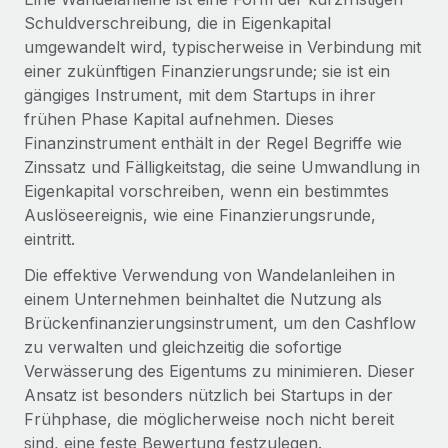
Globales Onboarding und Verwalten von
Schuldverschreibung, die in Eigenkapital
Gesamtbeschäftigungskosten
Anmelden
Freelancer:innen
Nederlands
umgewandelt wird, typischerweise in Verbindung mit
WACHSTUMSPHASE
Honorarzahlungen berechnen
einer zukünftigen Finanzierungsrunde; sie ist ein
PEO
Français
Informationen zu möglichen Währungen und
Startups
gängiges Instrument, mit dem Startups in ihrer
Auslagern von komplexen HR-Aufgaben
Abwicklungsfristen für globale Freelancer:innen
Agile HR- und Payroll-Lösungen für wachsende
frühen Phase Kapital aufnehmen. Dieses
Deutsch
Unternehmen
Finanzinstrument enthält in der Regel Begriffe wie
INFRASTRUKTUR
Zinssatz und Fälligkeitstag, die seine Umwandlung in
LERNEN MIT REMOTE
Mittelstand
Español
Eigenkapital vorschreiben, wenn ein bestimmtes
Remote Embedded
Maßgeschneiderte HR-Lösungen, um Teams zu
Forschung und Leitfäden
Auslöseereignis, wie eine Finanzierungsrunde,
Nahtlose Integration der HR in bestehende Abläufe
vergrößern
Italiano
eintritt.
Fallstudien
Plattform
Enterprise
Die effektive Verwendung von Wandelanleihen in
Português (Portugal)
Integrierte HR-Kernfunktionen für dein Team
HR-Glossar
Globale HR für Konzerne und Großunternehmen
einem Unternehmen beinhaltet die Nutzung als
Brückenfinanzierungsinstrument, um den Cashflow
Verknüpfen
Neu
日本語
Checklisten und Vorlagen
zu verwalten und gleichzeitig die sofortige
Verknüpfung beliebiger KI-Tools mit Remote über unser
PARTNER WERDEN
Verwässerung des Eigentums zu minimieren. Dieser
Bibliothek für Stellenbeschreibungen
한국어
MCP
Strategische Technologiepartner
Ansatz ist besonders nützlich bei Startups in der
Webinare
Integrationen
Flexible Einbettung von Global-HR-Funktionen in deine
Frühphase, die möglicherweise noch nicht bereit
中文（简体）
Plattform
Prozessoptimierung mit unverzichtbaren Business-
sind, eine feste Bewertung festzulegen.