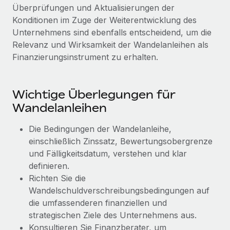
Management und Payroll
Niederlassungen
Überprüfungen und Aktualisierungen der
Den Blog erkunden
Konditionen im Zuge der Weiterentwicklung des
Reverse Tech auf einen Blick Das Gesundheits- und
Mobilität und Relocation
Unternehmens sind ebenfalls entscheidend, um die
Wellness-Startup Reverse Tech hat das globale...
Mühelose Relocation von Mitarbeiter:innen
Relevanz und Wirksamkeit der Wandelanleihen als
BLOG
Mehr erfahren
Finanzierungsinstrument zu erhalten.
Benefits
Neues zu Remote-Produkten: Integration mit
Mühelose Verwaltung von Benefits
Gusto und Zero und Contractor Management
Plus
Wichtige Überlegungen für
Wandelanleihen
Auch im neuen Jahr wollen wir bei Remote Unternehmen
aller Größen dabei unterstützen, die beste...
Die Bedingungen der Wandelanleihe,
Mehr erfahren
einschließlich Zinssatz, Bewertungsobergrenze
und Fälligkeitsdatum, verstehen und klar
definieren.
Wie Phiture 55 Mitarbeiter:innen in 19 Ländern
Richten Sie die
mit Remote verwaltet
Wandelschuldverschreibungsbedingungen auf
die umfassenderen finanziellen und
Phiture ist der unumstrittene Marktführer im Bereich der
strategischen Ziele des Unternehmens aus.
Wachstumsberatung für mobile Apps. Das...
Konsultieren Sie Finanzberater, um