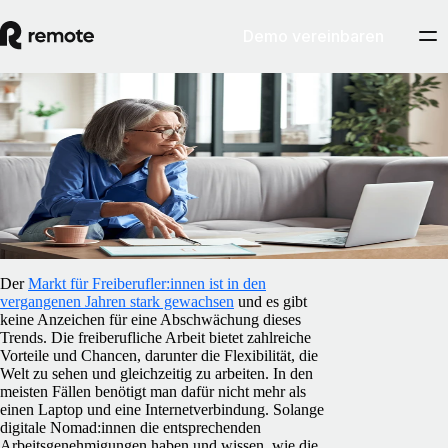
Demo vereinbaren
Blog
/
Insights Center
Freiberuflich im Ausland arbeiten – ein
Leitfaden
5. Februar 2025
By
James Doman-Pipe
Der
Markt für Freiberufler:innen ist in den
vergangenen Jahren stark gewachsen
und es gibt
keine Anzeichen für eine Abschwächung dieses
Trends. Die freiberufliche Arbeit bietet zahlreiche
Vorteile und Chancen, darunter die Flexibilität, die
Welt zu sehen und gleichzeitig zu arbeiten. In den
meisten Fällen benötigt man dafür nicht mehr als
einen Laptop und eine Internetverbindung. Solange
digitale Nomad:innen die entsprechenden
Arbeitsgenehmigungen haben und wissen, wie die