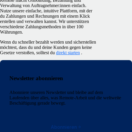
Remote macht Onboarding, Bezahlung und
Verwaltung von Auftragnehmer:innen einfach.
Nutze unsere einfache, intuitive Plattform, mit der
du Zahlungen und Rechnungen mit einem Klick
erstellen und verwalten kannst. Wir unterstützen
verschiedene Zahlungsmethoden in über 100
Währungen.
Wenn du schneller bezahlt werden und sicherstellen
möchtest, dass du und deine Kunden gegen keine
Gesetze verstoßen, solltest du
direkt starten
.
Newsletter abonnieren
Abonniere unseren Newsletter und bleibe auf dem
Laufenden über alles, was Remote-Arbeit und die weltweite
Beschäftigung gerade bewegt.
Abonnieren