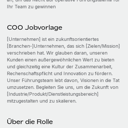
Events
Tools
Ihr Team zu gewinnen
Partner werden
Newsroom
Entdecke die Möglichkeiten einer Partnerschaft
DIENSTLEISTUNGEN
Informationen zu Gehältern und Qualifikationen
COO Jobvorlage
Remote Build
Demnächst verfügbar
Frag unsere Expert:innen
Beratung zu Integrationen und KI-Automatisierung
Insights Center
[Unternehmen] ist ein zukunftsorientiertes
Hilfe von Expert:innen für globale HR & Compliance
[Branchen-]Unternehmen, das sich [Zielen/Mission]
Hol dir Unterstützung
verschrieben hat. Wir glauben daran, unseren
Background-Checks
FALLSTUDIEN
Kunden einen außergewöhnlichen Wert zu bieten
Einfacheres Bewerber:innen-Screening
Alle Ressourcen anzeigen
und gleichzeitig eine Kultur der Zusammenarbeit,
So hat der KI-Vorreiter Weaviate sein Team mit
Remote um 120 % vergrößert
Compliance Watchtower
Rechenschaftspflicht und Innovation zu fördern.
Lückenlose Compliance
BLOG
Unser Führungsteam lebt davon, Visionen in die Tat
Weaviate auf einen Blick Weaviate entwickelt KI-basierte
umzusetzen. Begleiten Sie uns, um die Zukunft von
Open-Source-Infrastrukturen. Das...
Globale Payroll
Geräteverwaltung
[Industrie/Produkt/Dienstleistungsbereich]
Globale Bereitstellung und Verfolgung von IT-
Mehr erfahren
EOR und PEO
mitzugestalten und zu skalieren.
Geräten
Contractor Management
Gründung von Niederlassungen
Strategische Partnerschaft zwischen
Über die Rolle
Steuern
Schnelle, rechtssichere Gründung von
Reverse Tech und Remote für Contractor