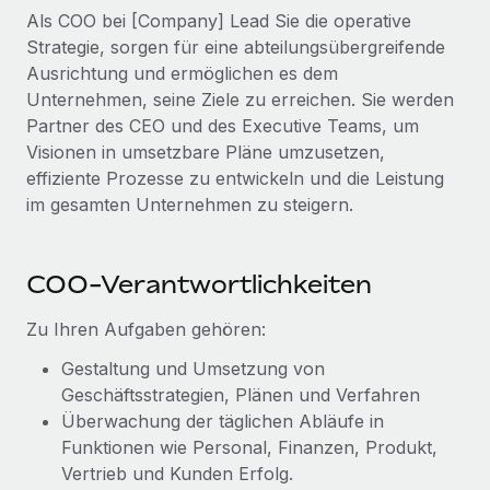
Management und Payroll
Niederlassungen
Als COO bei [Company] Lead Sie die operative
Den Blog erkunden
Strategie, sorgen für eine abteilungsübergreifende
Reverse Tech auf einen Blick Das Gesundheits- und
Mobilität und Relocation
Ausrichtung und ermöglichen es dem
Wellness-Startup Reverse Tech hat das globale...
Mühelose Relocation von Mitarbeiter:innen
Unternehmen, seine Ziele zu erreichen. Sie werden
BLOG
Mehr erfahren
Partner des CEO und des Executive Teams, um
Benefits
Visionen in umsetzbare Pläne umzusetzen,
Neues zu Remote-Produkten: Integration mit
Mühelose Verwaltung von Benefits
Gusto und Zero und Contractor Management
effiziente Prozesse zu entwickeln und die Leistung
Plus
im gesamten Unternehmen zu steigern.
Auch im neuen Jahr wollen wir bei Remote Unternehmen
aller Größen dabei unterstützen, die beste...
COO-Verantwortlichkeiten
Mehr erfahren
Zu Ihren Aufgaben gehören:
Gestaltung und Umsetzung von
Wie Phiture 55 Mitarbeiter:innen in 19 Ländern
Geschäftsstrategien, Plänen und Verfahren
mit Remote verwaltet
Überwachung der täglichen Abläufe in
Phiture ist der unumstrittene Marktführer im Bereich der
Funktionen wie Personal, Finanzen, Produkt,
Wachstumsberatung für mobile Apps. Das...
Vertrieb und Kunden Erfolg.