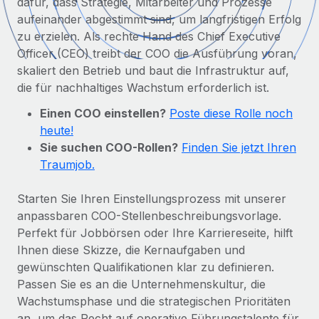
dafür, dass Strategie, Mitarbeiter und Prozesse
Globales Onboarding und Verwalten von
Gesamtbeschäftigungskosten
aufeinander abgestimmt sind, um langfristigen Erfolg
Anmelden
Freelancer:innen
Nederlands
zu erzielen. Als rechte Hand des Chief Executive
WACHSTUMSPHASE
Honorarzahlungen berechnen
PEO
Officer (CEO) treibt der COO die Ausführung voran,
Français
Informationen zu möglichen Währungen und
Startups
skaliert den Betrieb und baut die Infrastruktur auf,
Auslagern von komplexen HR-Aufgaben
Abwicklungsfristen für globale Freelancer:innen
Agile HR- und Payroll-Lösungen für wachsende
die für nachhaltiges Wachstum erforderlich ist.
Deutsch
Unternehmen
Einen COO einstellen?
Poste diese Rolle noch
INFRASTRUKTUR
LERNEN MIT REMOTE
Mittelstand
Español
heute!
Remote Embedded
Maßgeschneiderte HR-Lösungen, um Teams zu
Sie suchen COO-Rollen?
Finden Sie jetzt Ihren
Forschung und Leitfäden
Nahtlose Integration der HR in bestehende Abläufe
vergrößern
Italiano
Traumjob.
Fallstudien
Plattform
Enterprise
Português (Portugal)
Starten Sie Ihren Einstellungsprozess mit unserer
Integrierte HR-Kernfunktionen für dein Team
HR-Glossar
Globale HR für Konzerne und Großunternehmen
anpassbaren COO-Stellenbeschreibungsvorlage.
Verknüpfen
Neu
日本語
Perfekt für Jobbörsen oder Ihre Karriereseite, hilft
Checklisten und Vorlagen
Ihnen diese Skizze, die Kernaufgaben und
Verknüpfung beliebiger KI-Tools mit Remote über unser
PARTNER WERDEN
Bibliothek für Stellenbeschreibungen
한국어
gewünschten Qualifikationen klar zu definieren.
MCP
Strategische Technologiepartner
Passen Sie es an die Unternehmenskultur, die
Webinare
Integrationen
Flexible Einbettung von Global-HR-Funktionen in deine
中文（简体）
Wachstumsphase und die strategischen Prioritäten
Plattform
Prozessoptimierung mit unverzichtbaren Business-
an, um das Recht auf operative Führungstalente für