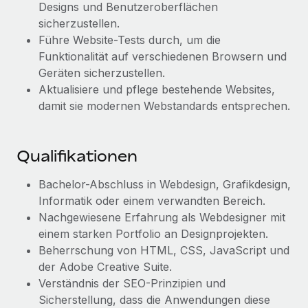
Management und Payroll
Designs und Benutzeroberflächen
Niederlassungen
Den Blog erkunden
sicherzustellen.
Reverse Tech auf einen Blick Das Gesundheits- und
Mobilität und Relocation
Führe Website-Tests durch, um die
Wellness-Startup Reverse Tech hat das globale...
Mühelose Relocation von Mitarbeiter:innen
Funktionalität auf verschiedenen Browsern und
BLOG
Mehr erfahren
Geräten sicherzustellen.
Benefits
Aktualisiere und pflege bestehende Websites,
Neues zu Remote-Produkten: Integration mit
Mühelose Verwaltung von Benefits
damit sie modernen Webstandards entsprechen.
Gusto und Zero und Contractor Management
Plus
Auch im neuen Jahr wollen wir bei Remote Unternehmen
Qualifikationen
aller Größen dabei unterstützen, die beste...
Bachelor-Abschluss in Webdesign, Grafikdesign,
Mehr erfahren
Informatik oder einem verwandten Bereich.
Nachgewiesene Erfahrung als Webdesigner mit
einem starken Portfolio an Designprojekten.
Wie Phiture 55 Mitarbeiter:innen in 19 Ländern
mit Remote verwaltet
Beherrschung von HTML, CSS, JavaScript und
der Adobe Creative Suite.
Phiture ist der unumstrittene Marktführer im Bereich der
Verständnis der SEO-Prinzipien und
Wachstumsberatung für mobile Apps. Das...
Sicherstellung, dass die Anwendungen diese