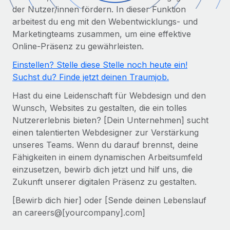
Globales Onboarding und Verwalten von
der Nutzer/innen fördern. In dieser Funktion
Gesamtbeschäftigungskosten
Anmelden
Freelancer:innen
Nederlands
arbeitest du eng mit den Webentwicklungs- und
WACHSTUMSPHASE
Honorarzahlungen berechnen
Marketingteams zusammen, um eine effektive
PEO
Français
Informationen zu möglichen Währungen und
Online-Präsenz zu gewährleisten.
Startups
Auslagern von komplexen HR-Aufgaben
Abwicklungsfristen für globale Freelancer:innen
Agile HR- und Payroll-Lösungen für wachsende
Einstellen? Stelle diese Stelle noch heute ein!
Deutsch
Unternehmen
Suchst du? Finde jetzt deinen Traumjob.
INFRASTRUKTUR
LERNEN MIT REMOTE
Mittelstand
Español
Hast du eine Leidenschaft für Webdesign und den
Remote Embedded
Maßgeschneiderte HR-Lösungen, um Teams zu
Wunsch, Websites zu gestalten, die ein tolles
Forschung und Leitfäden
Nahtlose Integration der HR in bestehende Abläufe
vergrößern
Italiano
Nutzererlebnis bieten? [Dein Unternehmen] sucht
Fallstudien
einen talentierten Webdesigner zur Verstärkung
Plattform
Enterprise
Português (Portugal)
unseres Teams. Wenn du darauf brennst, deine
Integrierte HR-Kernfunktionen für dein Team
HR-Glossar
Globale HR für Konzerne und Großunternehmen
Fähigkeiten in einem dynamischen Arbeitsumfeld
Verknüpfen
Neu
日本語
einzusetzen, bewirb dich jetzt und hilf uns, die
Checklisten und Vorlagen
Verknüpfung beliebiger KI-Tools mit Remote über unser
Zukunft unserer digitalen Präsenz zu gestalten.
PARTNER WERDEN
Bibliothek für Stellenbeschreibungen
한국어
MCP
[Bewirb dich hier] oder [Sende deinen Lebenslauf
Strategische Technologiepartner
an careers@[yourcompany].com]
Webinare
Integrationen
Flexible Einbettung von Global-HR-Funktionen in deine
中文（简体）
Plattform
Prozessoptimierung mit unverzichtbaren Business-