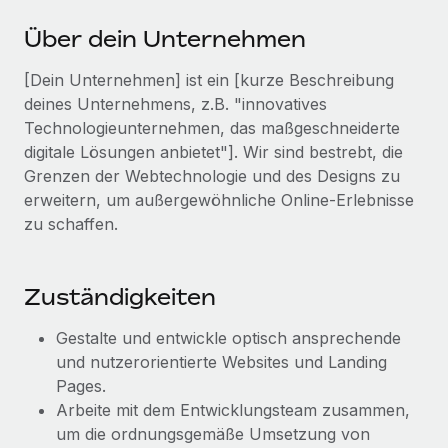
Events
Tools
Partner werden
Über dein Unternehmen
Newsroom
Entdecke die Möglichkeiten einer Partnerschaft
[Dein Unternehmen] ist ein [kurze Beschreibung
DIENSTLEISTUNGEN
Informationen zu Gehältern und Qualifikationen
Remote Build
Demnächst verfügbar
deines Unternehmens, z.B. "innovatives
Frag unsere Expert:innen
Beratung zu Integrationen und KI-Automatisierung
Technologieunternehmen, das maßgeschneiderte
Insights Center
Hilfe von Expert:innen für globale HR & Compliance
digitale Lösungen anbietet"]. Wir sind bestrebt, die
Hol dir Unterstützung
Grenzen der Webtechnologie und des Designs zu
Background-Checks
FALLSTUDIEN
erweitern, um außergewöhnliche Online-Erlebnisse
Einfacheres Bewerber:innen-Screening
Alle Ressourcen anzeigen
zu schaffen.
So hat der KI-Vorreiter Weaviate sein Team mit
Remote um 120 % vergrößert
Compliance Watchtower
Lückenlose Compliance
BLOG
Weaviate auf einen Blick Weaviate entwickelt KI-basierte
Zuständigkeiten
Open-Source-Infrastrukturen. Das...
Globale Payroll
Geräteverwaltung
Gestalte und entwickle optisch ansprechende
Globale Bereitstellung und Verfolgung von IT-
Mehr erfahren
EOR und PEO
und nutzerorientierte Websites und Landing
Geräten
Pages.
Contractor Management
Arbeite mit dem Entwicklungsteam zusammen,
Gründung von Niederlassungen
Strategische Partnerschaft zwischen
Steuern
um die ordnungsgemäße Umsetzung von
Schnelle, rechtssichere Gründung von
Reverse Tech und Remote für Contractor