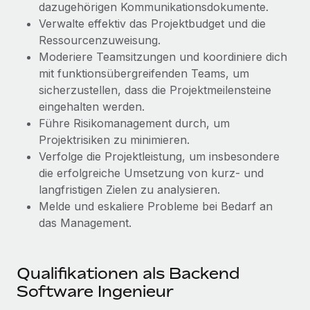
Management und Payroll
dazugehörigen Kommunikationsdokumente.
Niederlassungen
Den Blog erkunden
Verwalte effektiv das Projektbudget und die
Reverse Tech auf einen Blick Das Gesundheits- und
Mobilität und Relocation
Ressourcenzuweisung.
Wellness-Startup Reverse Tech hat das globale...
Mühelose Relocation von Mitarbeiter:innen
Moderiere Teamsitzungen und koordiniere dich
BLOG
Mehr erfahren
mit funktionsübergreifenden Teams, um
Benefits
sicherzustellen, dass die Projektmeilensteine
Neues zu Remote-Produkten: Integration mit
Mühelose Verwaltung von Benefits
eingehalten werden.
Gusto und Zero und Contractor Management
Plus
Führe Risikomanagement durch, um
Projektrisiken zu minimieren.
Auch im neuen Jahr wollen wir bei Remote Unternehmen
Verfolge die Projektleistung, um insbesondere
aller Größen dabei unterstützen, die beste...
die erfolgreiche Umsetzung von kurz- und
Mehr erfahren
langfristigen Zielen zu analysieren.
Melde und eskaliere Probleme bei Bedarf an
das Management.
Wie Phiture 55 Mitarbeiter:innen in 19 Ländern
mit Remote verwaltet
Qualifikationen als Backend
Phiture ist der unumstrittene Marktführer im Bereich der
Software Ingenieur
Wachstumsberatung für mobile Apps. Das...