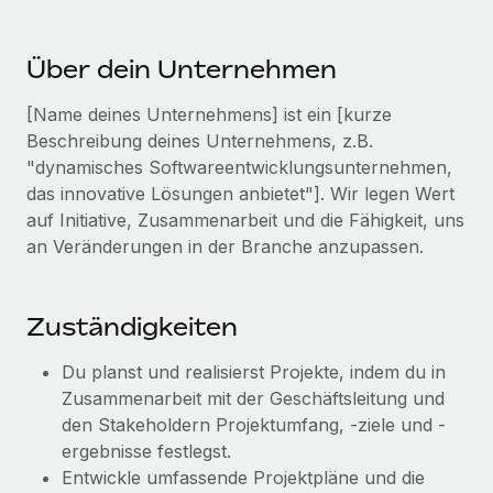
Events
Tools
Partner werden
Newsroom
Entdecke die Möglichkeiten einer Partnerschaft
Über dein Unternehmen
DIENSTLEISTUNGEN
Informationen zu Gehältern und Qualifikationen
Remote Build
Demnächst verfügbar
[Name deines Unternehmens] ist ein [kurze
Frag unsere Expert:innen
Beratung zu Integrationen und KI-Automatisierung
Beschreibung deines Unternehmens, z.B.
Insights Center
Hilfe von Expert:innen für globale HR & Compliance
"dynamisches Softwareentwicklungsunternehmen,
Hol dir Unterstützung
das innovative Lösungen anbietet"]. Wir legen Wert
Background-Checks
FALLSTUDIEN
auf Initiative, Zusammenarbeit und die Fähigkeit, uns
Einfacheres Bewerber:innen-Screening
Alle Ressourcen anzeigen
an Veränderungen in der Branche anzupassen.
So hat der KI-Vorreiter Weaviate sein Team mit
Remote um 120 % vergrößert
Compliance Watchtower
Lückenlose Compliance
BLOG
Weaviate auf einen Blick Weaviate entwickelt KI-basierte
Zuständigkeiten
Open-Source-Infrastrukturen. Das...
Globale Payroll
Geräteverwaltung
Du planst und realisierst Projekte, indem du in
Globale Bereitstellung und Verfolgung von IT-
Mehr erfahren
EOR und PEO
Zusammenarbeit mit der Geschäftsleitung und
Geräten
den Stakeholdern Projektumfang, -ziele und -
Contractor Management
ergebnisse festlegst.
Gründung von Niederlassungen
Strategische Partnerschaft zwischen
Steuern
Entwickle umfassende Projektpläne und die
Schnelle, rechtssichere Gründung von
Reverse Tech und Remote für Contractor