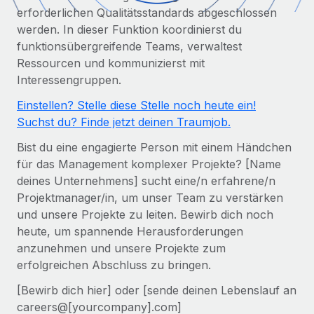
Globales Onboarding und Verwalten von
erforderlichen Qualitätsstandards abgeschlossen
Gesamtbeschäftigungskosten
Anmelden
Freelancer:innen
Nederlands
werden. In dieser Funktion koordinierst du
WACHSTUMSPHASE
Honorarzahlungen berechnen
funktionsübergreifende Teams, verwaltest
PEO
Français
Informationen zu möglichen Währungen und
Ressourcen und kommunizierst mit
Startups
Auslagern von komplexen HR-Aufgaben
Abwicklungsfristen für globale Freelancer:innen
Interessengruppen.
Agile HR- und Payroll-Lösungen für wachsende
Deutsch
Unternehmen
Einstellen? Stelle diese Stelle noch heute ein!
INFRASTRUKTUR
Suchst du? Finde jetzt deinen Traumjob.
LERNEN MIT REMOTE
Mittelstand
Español
Remote Embedded
Maßgeschneiderte HR-Lösungen, um Teams zu
Bist du eine engagierte Person mit einem Händchen
Forschung und Leitfäden
Nahtlose Integration der HR in bestehende Abläufe
vergrößern
Italiano
für das Management komplexer Projekte? [Name
Fallstudien
deines Unternehmens] sucht eine/n erfahrene/n
Plattform
Enterprise
Português (Portugal)
Projektmanager/in, um unser Team zu verstärken
Integrierte HR-Kernfunktionen für dein Team
HR-Glossar
Globale HR für Konzerne und Großunternehmen
und unsere Projekte zu leiten. Bewirb dich noch
Verknüpfen
Neu
日本語
heute, um spannende Herausforderungen
Checklisten und Vorlagen
Verknüpfung beliebiger KI-Tools mit Remote über unser
anzunehmen und unsere Projekte zum
PARTNER WERDEN
Bibliothek für Stellenbeschreibungen
한국어
MCP
erfolgreichen Abschluss zu bringen.
Strategische Technologiepartner
[Bewirb dich hier] oder [sende deinen Lebenslauf an
Webinare
Integrationen
Flexible Einbettung von Global-HR-Funktionen in deine
中文（简体）
careers@[yourcompany].com]
Plattform
Prozessoptimierung mit unverzichtbaren Business-