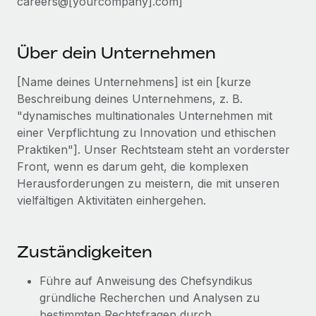
careers@[yourcompany].com]
Events
Tools
Partner werden
Newsroom
Entdecke die Möglichkeiten einer Partnerschaft
Über dein Unternehmen
DIENSTLEISTUNGEN
Informationen zu Gehältern und Qualifikationen
Remote Build
Demnächst verfügbar
[Name deines Unternehmens] ist ein [kurze
Frag unsere Expert:innen
Beratung zu Integrationen und KI-Automatisierung
Insights Center
Beschreibung deines Unternehmens, z. B.
Hilfe von Expert:innen für globale HR & Compliance
"dynamisches multinationales Unternehmen mit
Hol dir Unterstützung
Background-Checks
einer Verpflichtung zu Innovation und ethischen
FALLSTUDIEN
Einfacheres Bewerber:innen-Screening
Praktiken"]. Unser Rechtsteam steht an vorderster
Alle Ressourcen anzeigen
So hat der KI-Vorreiter Weaviate sein Team mit
Front, wenn es darum geht, die komplexen
Remote um 120 % vergrößert
Compliance Watchtower
Herausforderungen zu meistern, die mit unseren
Lückenlose Compliance
BLOG
vielfältigen Aktivitäten einhergehen.
Weaviate auf einen Blick Weaviate entwickelt KI-basierte
Open-Source-Infrastrukturen. Das...
Globale Payroll
Geräteverwaltung
Globale Bereitstellung und Verfolgung von IT-
Mehr erfahren
EOR und PEO
Zuständigkeiten
Geräten
Contractor Management
Führe auf Anweisung des Chefsyndikus
Gründung von Niederlassungen
Strategische Partnerschaft zwischen
gründliche Recherchen und Analysen zu
Steuern
Schnelle, rechtssichere Gründung von
Reverse Tech und Remote für Contractor
bestimmten Rechtsfragen durch.