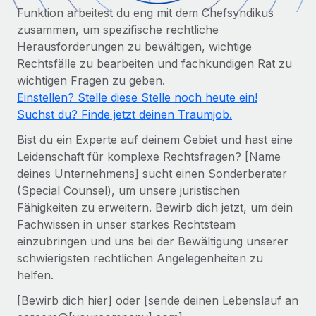
Globales Onboarding und Verwalten von
Funktion arbeitest du eng mit dem Chefsyndikus
Gesamtbeschäftigungskosten
Anmelden
Freelancer:innen
Nederlands
zusammen, um spezifische rechtliche
WACHSTUMSPHASE
Honorarzahlungen berechnen
Herausforderungen zu bewältigen, wichtige
PEO
Français
Informationen zu möglichen Währungen und
Rechtsfälle zu bearbeiten und fachkundigen Rat zu
Startups
Auslagern von komplexen HR-Aufgaben
Abwicklungsfristen für globale Freelancer:innen
wichtigen Fragen zu geben.
Agile HR- und Payroll-Lösungen für wachsende
Deutsch
Einstellen? Stelle diese Stelle noch heute ein!
Unternehmen
Suchst du? Finde jetzt deinen Traumjob.
INFRASTRUKTUR
LERNEN MIT REMOTE
Mittelstand
Español
Remote Embedded
Bist du ein Experte auf deinem Gebiet und hast eine
Maßgeschneiderte HR-Lösungen, um Teams zu
Forschung und Leitfäden
Nahtlose Integration der HR in bestehende Abläufe
Leidenschaft für komplexe Rechtsfragen? [Name
vergrößern
Italiano
deines Unternehmens] sucht einen Sonderberater
Fallstudien
Plattform
Enterprise
(Special Counsel), um unsere juristischen
Português (Portugal)
Integrierte HR-Kernfunktionen für dein Team
HR-Glossar
Globale HR für Konzerne und Großunternehmen
Fähigkeiten zu erweitern. Bewirb dich jetzt, um dein
Fachwissen in unser starkes Rechtsteam
Verknüpfen
Neu
日本語
Checklisten und Vorlagen
einzubringen und uns bei der Bewältigung unserer
Verknüpfung beliebiger KI-Tools mit Remote über unser
PARTNER WERDEN
schwierigsten rechtlichen Angelegenheiten zu
Bibliothek für Stellenbeschreibungen
한국어
MCP
helfen.
Strategische Technologiepartner
Webinare
Integrationen
Flexible Einbettung von Global-HR-Funktionen in deine
中文（简体）
[Bewirb dich hier] oder [sende deinen Lebenslauf an
Plattform
Prozessoptimierung mit unverzichtbaren Business-