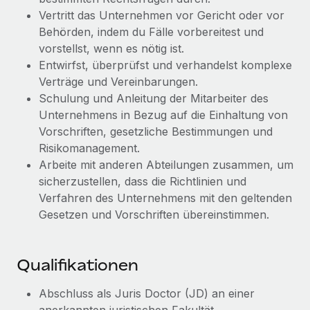
Management und Payroll
Niederlassungen
Vertritt das Unternehmen vor Gericht oder vor
Den Blog erkunden
Reverse Tech auf einen Blick Das Gesundheits- und
Behörden, indem du Fälle vorbereitest und
Mobilität und Relocation
Wellness-Startup Reverse Tech hat das globale...
vorstellst, wenn es nötig ist.
Mühelose Relocation von Mitarbeiter:innen
Entwirfst, überprüfst und verhandelst komplexe
BLOG
Mehr erfahren
Verträge und Vereinbarungen.
Benefits
Neues zu Remote-Produkten: Integration mit
Schulung und Anleitung der Mitarbeiter des
Mühelose Verwaltung von Benefits
Gusto und Zero und Contractor Management
Unternehmens in Bezug auf die Einhaltung von
Plus
Vorschriften, gesetzliche Bestimmungen und
Auch im neuen Jahr wollen wir bei Remote Unternehmen
Risikomanagement.
aller Größen dabei unterstützen, die beste...
Arbeite mit anderen Abteilungen zusammen, um
sicherzustellen, dass die Richtlinien und
Mehr erfahren
Verfahren des Unternehmens mit den geltenden
Gesetzen und Vorschriften übereinstimmen.
Wie Phiture 55 Mitarbeiter:innen in 19 Ländern
mit Remote verwaltet
Qualifikationen
Phiture ist der unumstrittene Marktführer im Bereich der
Wachstumsberatung für mobile Apps. Das...
Abschluss als Juris Doctor (JD) an einer