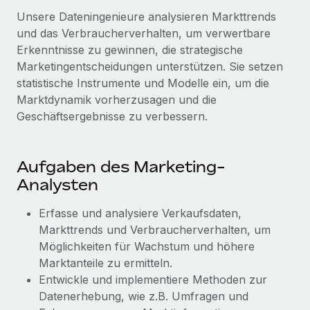
Management und Payroll
Niederlassungen
Unsere Dateningenieure analysieren Markttrends
Den Blog erkunden
Reverse Tech auf einen Blick Das Gesundheits- und
und das Verbraucherverhalten, um verwertbare
Mobilität und Relocation
Wellness-Startup Reverse Tech hat das globale...
Erkenntnisse zu gewinnen, die strategische
Mühelose Relocation von Mitarbeiter:innen
BLOG
Marketingentscheidungen unterstützen. Sie setzen
Mehr erfahren
statistische Instrumente und Modelle ein, um die
Benefits
Neues zu Remote-Produkten: Integration mit
Marktdynamik vorherzusagen und die
Mühelose Verwaltung von Benefits
Gusto und Zero und Contractor Management
Geschäftsergebnisse zu verbessern.
Plus
Auch im neuen Jahr wollen wir bei Remote Unternehmen
aller Größen dabei unterstützen, die beste...
Aufgaben des Marketing-
Analysten
Mehr erfahren
Erfasse und analysiere Verkaufsdaten,
Markttrends und Verbraucherverhalten, um
Wie Phiture 55 Mitarbeiter:innen in 19 Ländern
Möglichkeiten für Wachstum und höhere
mit Remote verwaltet
Marktanteile zu ermitteln.
Phiture ist der unumstrittene Marktführer im Bereich der
Entwickle und implementiere Methoden zur
Wachstumsberatung für mobile Apps. Das...
Datenerhebung, wie z.B. Umfragen und