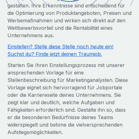
Globales Onboarding und Verwalten von
gestalten. Ihre Erkenntnisse sind entscheidend für
Gesamtbeschäftigungskosten
Anmelden
Freelancer:innen
Nederlands
die Optimierung von Produktangeboten, Preisen und
WACHSTUMSPHASE
Honorarzahlungen berechnen
Werbemaßnahmen und wirken sich direkt auf den
PEO
Français
Informationen zu möglichen Währungen und
Wettbewerbsvorteil und die Rentabilität eines
Startups
Auslagern von komplexen HR-Aufgaben
Abwicklungsfristen für globale Freelancer:innen
Unternehmens aus.
Agile HR- und Payroll-Lösungen für wachsende
Deutsch
Unternehmen
Einstellen? Stelle diese Stelle noch heute ein!
INFRASTRUKTUR
Suchst du? Finde jetzt deinen Traumjob.
LERNEN MIT REMOTE
Mittelstand
Español
Remote Embedded
Maßgeschneiderte HR-Lösungen, um Teams zu
Starten Sie Ihren Einstellungsprozess mit unserer
Forschung und Leitfäden
Nahtlose Integration der HR in bestehende Abläufe
vergrößern
Italiano
ansprechenden Vorlage für eine
Fallstudien
Stellenbeschreibung für Marketinganalysten. Diese
Plattform
Enterprise
Português (Portugal)
Vorlage eignet sich hervorragend für Jobportale
Integrierte HR-Kernfunktionen für dein Team
HR-Glossar
Globale HR für Konzerne und Großunternehmen
oder die Karriereseite deines Unternehmens. Sie
Verknüpfen
Neu
日本語
zeigt klar und deutlich, welche Aufgaben und
Checklisten und Vorlagen
Verknüpfung beliebiger KI-Tools mit Remote über unser
Fähigkeiten erforderlich sind. Gestalte ihn so, dass
PARTNER WERDEN
Bibliothek für Stellenbeschreibungen
한국어
MCP
er die besonderen Bedürfnisse deines Teams
Strategische Technologiepartner
widerspiegelt und betone die vielversprechenden
Webinare
Integrationen
Flexible Einbettung von Global-HR-Funktionen in deine
中文（简体）
Aufstiegsmöglichkeiten.
Plattform
Prozessoptimierung mit unverzichtbaren Business-