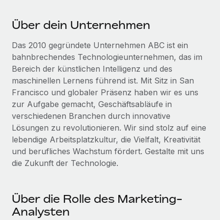
Events
Tools
Partner werden
Über dein Unternehmen
Newsroom
Entdecke die Möglichkeiten einer Partnerschaft
DIENSTLEISTUNGEN
Informationen zu Gehältern und Qualifikationen
Das 2010 gegründete Unternehmen ABC ist ein
Remote Build
Demnächst verfügbar
bahnbrechendes Technologieunternehmen, das im
Frag unsere Expert:innen
Beratung zu Integrationen und KI-Automatisierung
Insights Center
Bereich der künstlichen Intelligenz und des
Hilfe von Expert:innen für globale HR & Compliance
maschinellen Lernens führend ist. Mit Sitz in San
Hol dir Unterstützung
Background-Checks
Francisco und globaler Präsenz haben wir es uns
FALLSTUDIEN
Einfacheres Bewerber:innen-Screening
zur Aufgabe gemacht, Geschäftsabläufe in
Alle Ressourcen anzeigen
So hat der KI-Vorreiter Weaviate sein Team mit
verschiedenen Branchen durch innovative
Remote um 120 % vergrößert
Compliance Watchtower
Lösungen zu revolutionieren. Wir sind stolz auf eine
Lückenlose Compliance
BLOG
lebendige Arbeitsplatzkultur, die Vielfalt, Kreativität
Weaviate auf einen Blick Weaviate entwickelt KI-basierte
und berufliches Wachstum fördert. Gestalte mit uns
Open-Source-Infrastrukturen. Das...
Globale Payroll
Geräteverwaltung
die Zukunft der Technologie.
Globale Bereitstellung und Verfolgung von IT-
Mehr erfahren
EOR und PEO
Geräten
Contractor Management
Über die Rolle des Marketing-
Gründung von Niederlassungen
Strategische Partnerschaft zwischen
Analysten
Steuern
Schnelle, rechtssichere Gründung von
Reverse Tech und Remote für Contractor