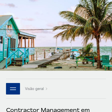
Parceiros tecnológicos estratégicos
Français
Integre os RH globais na sua plataforma de forma
SERVICES
flexível
Deutsch
Perguntar a um especialista
Obtenha apoio especializado em RH e
Español
CASE STUDIES
conformidade globais
Italiano
Português (Portugal)
日本語
한국어
Visão geral
中文（简体）
Contractor Management em