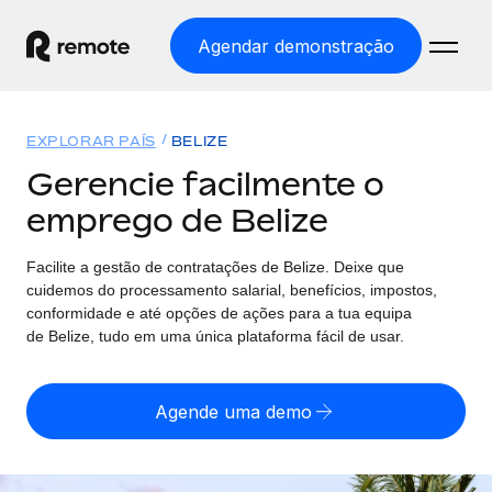
Agendar demonstração
Início
EXPLORAR PAÍS
BELIZE
Produtos
Gerencie facilmente o
emprego de Belize
Soluções
EMPREGO GLOBAL
Processamento Salarial
Facilite a gestão de contratações
de
Belize. Deixe que
Preçário
COBERTURA GLOBAL
Processamento salarial fácil e em conformidade
cuidemos do processamento salarial, benefícios, impostos,
Explorador de países
conformidade e até opções de ações para a tua equipa
Employer of Record
de
Belize, tudo em uma única plataforma fácil de usar.
Encontra apoio para emprego global por país
Expanda globalmente sem custos de constituição de
Português (Portugal)
Comparar a Remote
entidades
Agende uma demo
Veja como nos comparamos com os outros
English
Contractor Management
Integra e gere trabalhadores independentes
Início de sessão
Nederlands
TORNE-SE NOSSO PARCEIRO
globalmente